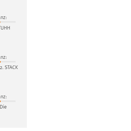
nz:
TUHH
nz:
 2. STACK
nz:
Die