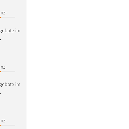
nz:
ngebote im
,
nz:
ngebote im
,
nz: