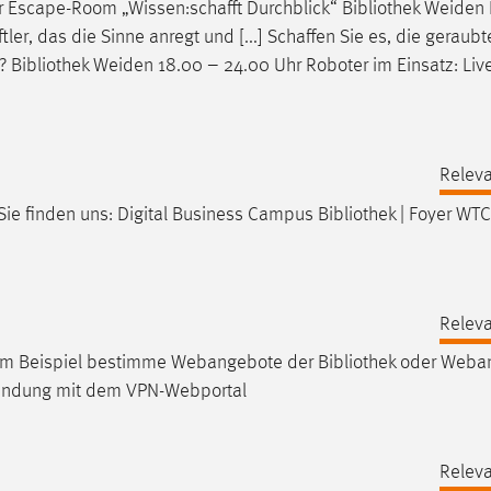
r Escape-Room „Wissen:schafft Durchblick“
Bibliothek
Weiden 
r, das die Sinne anregt und [...] Schaffen Sie es, die geraubte
n?
Bibliothek
Weiden 18.00 – 24.00 Uhr Roboter im Einsatz: Li
Releva
 Sie finden uns: Digital Business Campus
Bibliothek
| Foyer WTC
Releva
d zum Beispiel bestimme Webangebote der
Bibliothek
oder Weba
rbindung mit dem VPN-Webportal
Releva