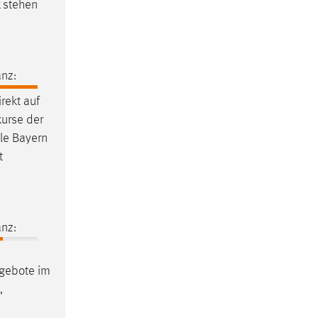
stehen
nz:
rekt auf
urse der
ule Bayern
t
nz:
ngebote im
,