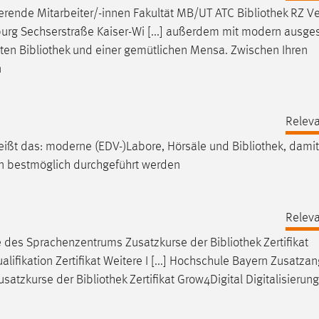
rende Mitarbeiter/-innen Fakultät MB/UT ATC
Bibliothek
RZ Ve
rg Sechserstraße Kaiser-Wi [...] außerdem mit modern ausges
eten
Bibliothek
und einer gemütlichen Mensa. Zwischen Ihren
n
Releva
eißt das: moderne (EDV-)Labore, Hörsäle und
Bibliothek
, damit
en bestmöglich durchgeführt werden
Releva
e des Sprachenzentrums Zusatzkurse der
Bibliothek
Zertifikat
lifikation Zertifikat Weitere I [...] Hochschule Bayern Zusatza
usatzkurse der
Bibliothek
Zertifikat Grow4Digital Digitalisierung