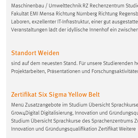
Maschinenbau / Umwelttechnik RZ Rechenzentrum Studie
Cookie Laufzeit:
MibewSessionID, mibew-chat-frame-
Fakultät EMI Mensa Richtung Nürnberg Richtung Regensbu
style-5e9dbeb1811c0446 =
Sitzungslaufzeit, mibew_locale = 3
Laboren, exzellenter IT-Infrastruktur, einer gut ausgestatt
Jahre, MIBEW_UserID = 1 Jahr
Veranstaltungen lädt der idyllische Innenhof ein zwische
Login
Standort Weiden
Name:
fe_user, be_user, be_lastLoginProvider
sind auf dem neuesten Stand. Für unsere Studierenden h
Zweck:
Dieser Cookie ist notwendig um sich an
Projektarbeiten, Präsentationen und Forschungsaktivität
der Website einloggen zu können.
Cookie Laufzeit:
24 Stunden
Zertifikat Six Sigma Yellow Belt
Menü Zusatzangebote im Studium Übersicht Sprachkurs
STATISTIK
Grow4Digital Digitalisierung, Innovation und Gründungsqua
Studium Übersicht Sprachkurse des Sprachenzentrums Z
Statistik Cookies erfassen Informationen anonym.
Diese Informationen helfen uns zu verstehen, wie
Innovation und Gründungsqualifikation Zertifikat Weitere
unsere Besucher unsere Website nutzen.