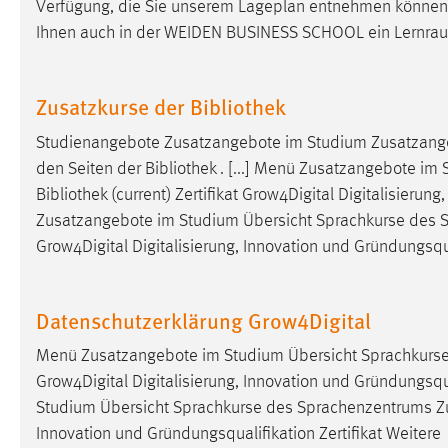
Verfügung, die Sie unserem Lageplan entnehmen können
Anbieter:
Google Ireland Limited
Ihnen auch in der WEIDEN BUSINESS SCHOOL ein Lernraum,
Zweck:
Conversion-Tracking
Cookie Laufzeit:
3 Monate
Zusatzkurse der Bibliothek
Studienangebote Zusatzangebote im Studium Zusatzang
Facebook Pixel
den Seiten der
Bibliothek
. [...] Menü Zusatzangebote im
Bibliothek
(current) Zertifikat Grow4Digital Digitalisierun
Name:
_fbp
Zusatzangebote im Studium Übersicht Sprachkurse des 
Anbieter:
Facebook
Grow4Digital Digitalisierung, Innovation und Gründungsqual
Zweck:
Conversion-Tracking
Cookie Laufzeit:
3 Monate
Datenschutzerklärung Grow4Digital
Menü Zusatzangebote im Studium Übersicht Sprachkurs
Grow4Digital Digitalisierung, Innovation und Gründungsqua
EXTERNE MEDIEN
Studium Übersicht Sprachkurse des Sprachenzentrums Z
Um Inhalte von Videoplattformen und Social Media
Innovation und Gründungsqualifikation Zertifikat Weitere
Plattformen anzeigen zu können, werden von diesen