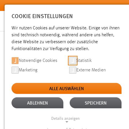
Zum Hauptinhalt springen
COOKIE EINSTELLUNGEN
Wir nutzen Cookies auf unserer Website. Einige von ihnen
sind technisch notwendig, während andere uns helfen,
diese Website zu verbessern oder zusätzliche
SUCHE
Funktionalitäten zur Verfügung zu stellen.
Notwendige Cookies
Statistik
Marketing
Externe Medien
ALLE AUSWÄHLEN
TYP: SEITEN
ALTER: ÜBER EIN JAHR
Aktive Filter:
ABLEHNEN
SPEICHERN
Gesucht nach "bibliothek".
Es wurden 91 Ergebnisse gefun
Details anzeigen