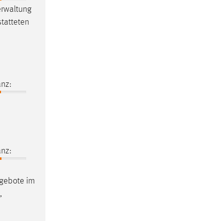
rwaltung
tatteten
nz:
nz:
ngebote im
,