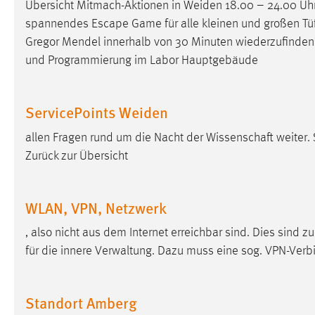
Übersicht Mitmach-Aktionen in Weiden 18.00 – 24.00 Uh
in diesem Cookie gespeichert, ob man
spannendes Escape Game für alle kleinen und großen Tüftle
eingeloggt ist.
Gregor Mendel innerhalb von 30 Minuten wiederzufinde
und Programmierung im Labor Hauptgebäude
Sprachpräferenz
Name:
site-language-preference
ServicePoints Weiden
Zweck:
Das Cookie speichert die gewählte
allen Fragen rund um die Nacht der Wissenschaft weiter.
Sprache der Website.
Zurück zur Übersicht
Cookie Laufzeit:
30 Tage
WLAN, VPN, Netzwerk
Chat
, also nicht aus dem Internet erreichbar sind. Dies sin
Name:
MibewSessionID, MIBEW_UserID,
mibew_locale, mibew-chat-frame-style-
für die innere Verwaltung. Dazu muss eine sog. VPN-Ve
5e9dbeb1811c0446
Zweck:
Wird benötigt um die Chatfunktion
Standort Amberg
nutzen zu können.