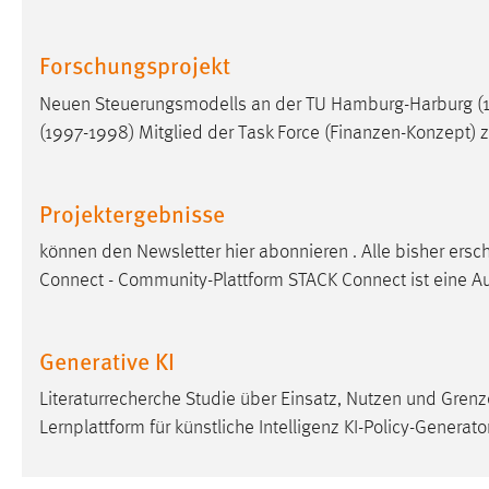
externen Medien Cookies gesetzt.
Forschungsprojekt
YouTube
Neuen Steuerungsmodells an der TU Hamburg-Harburg (19
(1997-1998) Mitglied der Task Force (Finanzen-Konzept)
Vimeo
Projektergebnisse
können den Newsletter hier abonnieren . Alle bisher ers
Connect - Community-Plattform STACK Connect ist eine A
Generative KI
Literaturrecherche Studie über Einsatz, Nutzen und Grenz
Lernplattform für künstliche Intelligenz KI-Policy-Generat