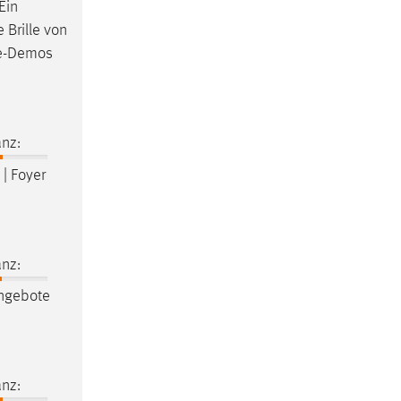
Ein
 Brille von
ve-Demos
nz:
 | Foyer
nz:
ngebote
nz: