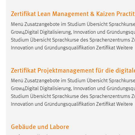
Zertifikat Lean Management & Kaizen Practi
Matomo
Menü Zusatzangebote im Studium Übersicht Sprachkurs
Name:
_pk_ref, _pk_cvar, _pk_id, _pk_ses
Grow4Digital Digitalisierung, Innovation und Gründungsqua
Zweck:
Zugriffsstatistik
Studium Übersicht Sprachkurse des Sprachenzentrums Z
Cookie Laufzeit:
Innovation und Gründungsqualifikation Zertifikat Weitere
Max. 13 Monate
Zertifikat Projektmanagement für die digita
MARKETING
Menü Zusatzangebote im Studium Übersicht Sprachkurs
Marketing Cookies werden von Drittanbietern
Grow4Digital Digitalisierung, Innovation und Gründungsqua
verwendet, um personalisierte Werbung anzuzeigen.
Sie tun dies, indem sie Besucher über Websites
Studium Übersicht Sprachkurse des Sprachenzentrums Z
hinweg verfolgen.
Innovation und Gründungsqualifikation Zertifikat Weitere
Google Ads
Gebäude und Labore
Name:
_gcl_au