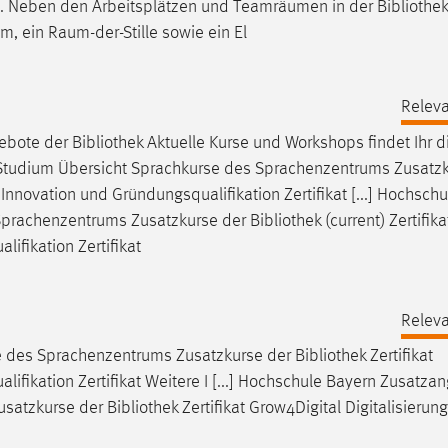
. Neben den Arbeitsplätzen und Teamräumen in der
Bibliothek
 ein Raum-der-Stille sowie ein El
Releva
ebote der
Bibliothek
Aktuelle Kurse und Workshops findet Ihr di
 Studium Übersicht Sprachkurse des Sprachenzentrums Zusatzk
g, Innovation und Gründungsqualifikation Zertifikat [...] Hochsch
Sprachenzentrums Zusatzkurse der
Bibliothek
(current) Zertifika
ifikation Zertifikat
Releva
e des Sprachenzentrums Zusatzkurse der
Bibliothek
Zertifikat
lifikation Zertifikat Weitere I [...] Hochschule Bayern Zusatza
usatzkurse der
Bibliothek
Zertifikat Grow4Digital Digitalisierung