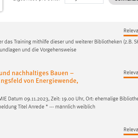
Releva
 das Training mithilfe dieser und weiterer
Bibliotheken
(z.B. S
rundlagen und die Vorgehensweise
und nachhaltiges Bauen –
Releva
ngsfeld von Energiewende,
tum 09.11.2023, Zeit: 19.00 Uhr, Ort: ehemalige
Biblioth
ldung Titel Anrede * --- männlich weiblich
Releva