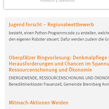
Impressum
|
Datenschutz
NOTWENDIGE COOKIES
Notwendige Cookies ermöglichen grundlegende
Funktionen und sind für die einwandfreie Funktion der
Jugend forscht – Regionalwettbewerb
Website erforderlich.
besteht, einen Python-Programmcode zu erstellen, welcher
Einverständnis
den eigenen Roboter steuert. Dafür werden zudem die G
Name:
cookie_consent
Zweck:
Dieser Cookie speichert die
Oberpfälzer Ringvorlesung: Denkmalpflege 
ausgewählten Einverständnis-Optionen
Herausforderungen und Chancen im Spannu
des Benutzers
Ressourcenschonung und Ökonomie
Cookie Laufzeit:
1 Jahr
ENERGIEWENDE, RESSOURCENSCHONUNG UND ÖKONOMIE Da
Benediktinerkloster Frauenzell, Gemeinde Brennberg Anme
Performance
Name:
staticfilecache
Mitmach-Aktionen Weiden
Zweck:
Für performante Seitenauslieferung wird