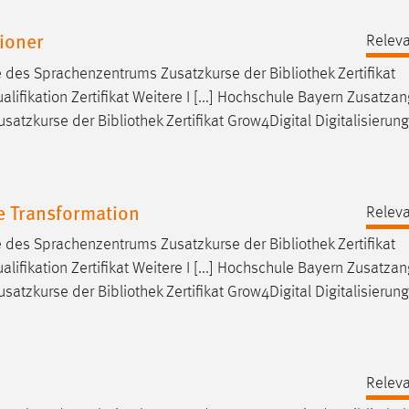
tioner
Releva
e des Sprachenzentrums Zusatzkurse der
Bibliothek
Zertifikat
lifikation Zertifikat Weitere I [...] Hochschule Bayern Zusatza
usatzkurse der
Bibliothek
Zertifikat Grow4Digital Digitalisierung
le Transformation
Releva
e des Sprachenzentrums Zusatzkurse der
Bibliothek
Zertifikat
lifikation Zertifikat Weitere I [...] Hochschule Bayern Zusatza
usatzkurse der
Bibliothek
Zertifikat Grow4Digital Digitalisierung
Releva