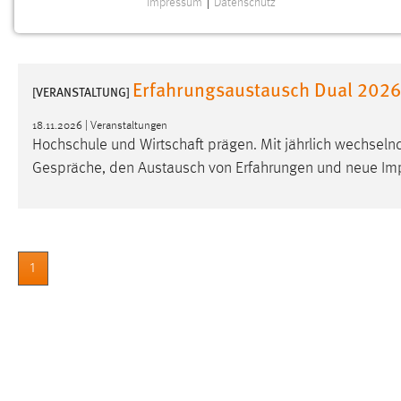
Impressum
|
Datenschutz
NOTWENDIGE COOKIES
Notwendige Cookies ermöglichen grundlegende
Funktionen und sind für die einwandfreie Funktion der
Erfahrungsaustausch Dual 2026
Website erforderlich.
[VERANSTALTUNG]
18.11.2026 | Veranstaltungen
Einverständnis
Hochschule und Wirtschaft prägen. Mit jährlich wechsel
Gespräche, den Austausch von Erfahrungen und neue Impul
Name:
cookie_consent
Zweck:
Dieser Cookie speichert die
ausgewählten Einverständnis-Optionen
des Benutzers
1
Cookie Laufzeit:
1 Jahr
Performance
Name:
staticfilecache
Zweck:
Für performante Seitenauslieferung wird