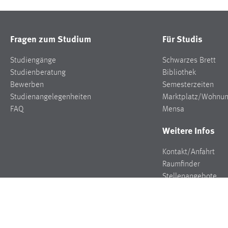
Fragen zum Studium
Für Studis
Studiengänge
Schwarzes Brett
Studienberatung
Bibliothek
Bewerben
Semesterzeiten
Studienangelegenheiten
Marktplatz/Wohnu
FAQ
Mensa
Weitere Infos
Kontakt/Anfahrt
Raumfinder
Stellenangebote
Presse
Veranstaltungen