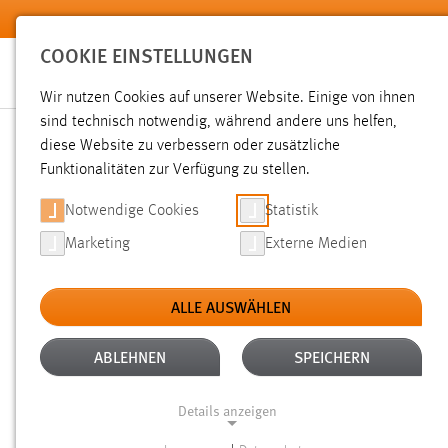
Zum Hauptinhalt springen
COOKIE EINSTELLUNGEN
Wir nutzen Cookies auf unserer Website. Einige von ihnen
sind technisch notwendig, während andere uns helfen,
diese Website zu verbessern oder zusätzliche
SUCHE
Funktionalitäten zur Verfügung zu stellen.
Notwendige Cookies
Statistik
Marketing
Externe Medien
ALLE AUSWÄHLEN
TYP: NEWS/VERANSTALTUNGEN
ALTER
Aktive Filter:
ABLEHNEN
SPEICHERN
Gesucht nach "raum".
Es wurde 1 Ergebnis in 31 Milliseku
Details anzeigen