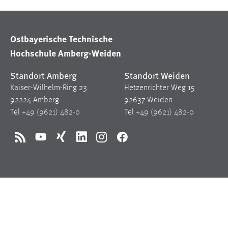
in diesem Cookie gespeichert, ob man
eingeloggt ist.
Ostbayerische Technische
Sprachpräferenz
Hochschule Amberg-Weiden
Name:
site-language-preference
Standort Amberg
Standort Weiden
Zweck:
Kaiser-Wilhelm-Ring 23
Hetzenrichter Weg 15
Das Cookie speichert die gewählte
Sprache der Website.
92224 Amberg
92637 Weiden
Tel
+49 (9621) 482-0
Tel
+49 (9621) 482-0
Cookie Laufzeit:
30 Tage
RSS
YouTube
Xing
LinkedIn
Instagram
Facebook
Chat
Name:
MibewSessionID, MIBEW_UserID,
mibew_locale, mibew-chat-frame-style-
5e9dbeb1811c0446
Zweck:
Wird benötigt um die Chatfunktion
nutzen zu können.