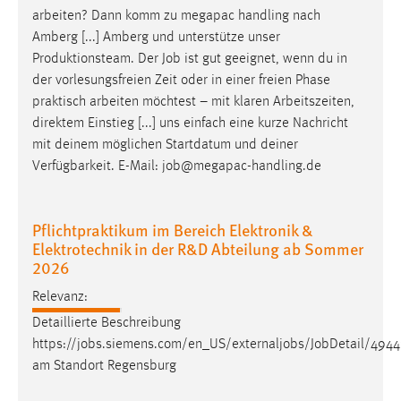
30 Tage
arbeiten? Dann komm zu megapac handling nach
Amberg [...] Amberg und unterstütze unser
Chat
Produktionsteam. Der
Job
ist gut geeignet, wenn du in
der vorlesungsfreien Zeit oder in einer freien Phase
Name:
praktisch arbeiten möchtest – mit klaren Arbeitszeiten,
MibewSessionID, MIBEW_UserID, mibew_locale, mibew-
direktem Einstieg [...] uns einfach eine kurze Nachricht
chat-frame-style-5e9dbeb1811c0446
mit deinem möglichen Startdatum und deiner
Zweck:
Verfügbarkeit. E-Mail:
job
@megapac-handling.de
Wird benötigt um die Chatfunktion nutzen zu können.
Cookie Laufzeit:
Pflichtpraktikum im Bereich Elektronik &
MibewSessionID, mibew-chat-frame-style-
Elektrotechnik in der R&D Abteilung ab Sommer
5e9dbeb1811c0446 = Sitzungslaufzeit, mibew_locale = 3
2026
Jahre, MIBEW_UserID = 1 Jahr
Relevanz:
Detaillierte Beschreibung
Login
https://
jobs
.siemens.com/en_US/externaljobs/
Job
Detail/494
Name:
am Standort Regensburg
fe_user, be_user, be_lastLoginProvider