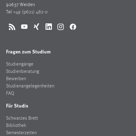
92637 Weiden
Conversion-Tracking
Tel
+49 (9621) 482-0
Cookie Laufzeit:
3 Monate
RSS
YouTube
Xing
LinkedIn
Instagram
Facebook
Facebook Pixel
Fragen zum Studium
Name:
_fbp
Studiengänge
Anbieter:
Studienberatung
Facebook
Bewerben
Studienangelegenheiten
Zweck:
FAQ
Conversion-Tracking
Für Studis
Cookie Laufzeit:
3 Monate
Schwarzes Brett
Bibliothek
Semesterzeiten