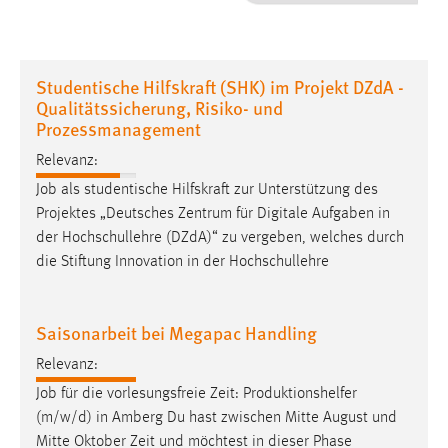
1 Jahr
Performance
Studentische Hilfskraft (SHK) im Projekt DZdA -
Qualitätssicherung, Risiko- und
Name:
Prozessmanagement
staticfilecache
Relevanz:
Zweck:
Job
als studentische Hilfskraft zur Unterstützung des
Für performante Seitenauslieferung wird in diesem Cookie
Projektes „Deutsches Zentrum für Digitale Aufgaben in
gespeichert, ob man eingeloggt ist.
der Hochschullehre (DZdA)“ zu vergeben, welches durch
die Stiftung Innovation in der Hochschullehre
Sprachpräferenz
Name:
Saisonarbeit bei Megapac Handling
site-language-preference
Relevanz:
Zweck:
Job
für die vorlesungsfreie Zeit: Produktionshelfer
Das Cookie speichert die gewählte Sprache der Website.
(m/w/d) in Amberg Du hast zwischen Mitte August und
Cookie Laufzeit:
Mitte Oktober Zeit und möchtest in dieser Phase