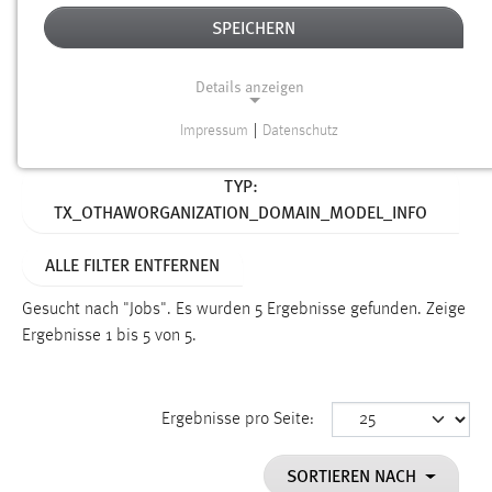
SPEICHERN
Alter
Details anzeigen
SUCHEN
Impressum
|
Datenschutz
NOTWENDIGE COOKIES
Aktive Filter:
TYP:
Notwendige Cookies ermöglichen grundlegende
TX_OTHAWORGANIZATION_DOMAIN_MODEL_INFO
Funktionen und sind für die einwandfreie Funktion der
Website erforderlich.
ALLE FILTER ENTFERNEN
Einverständnis
Gesucht nach "Jobs".
Es wurden 5 Ergebnisse gefunden.
Zeige
Name:
Ergebnisse 1 bis 5 von 5.
cookie_consent
Zweck:
Ergebnisse pro Seite:
Dieser Cookie speichert die ausgewählten Einverständnis-
Optionen des Benutzers
SORTIEREN NACH
Cookie Laufzeit: