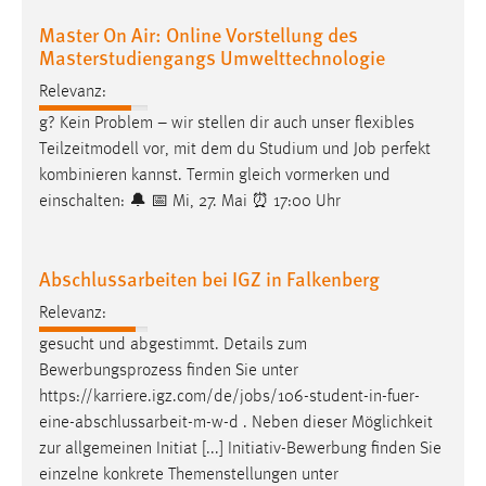
Zweck:
Master On Air: Online Vorstellung des
Dieser Cookie ist notwendig um sich an der Website
Masterstudiengangs Umwelttechnologie
einloggen zu können.
Relevanz:
Cookie Laufzeit:
g? Kein Problem – wir stellen dir auch unser flexibles
24 Stunden
Teilzeitmodell vor, mit dem du Studium und
Job
perfekt
kombinieren kannst. Termin gleich vormerken und
einschalten: 🔔 📅 Mi, 27. Mai ⏰ 17:00 Uhr
STATISTIK
Statistik Cookies erfassen Informationen anonym.
Abschlussarbeiten bei IGZ in Falkenberg
Diese Informationen helfen uns zu verstehen, wie
unsere Besucher unsere Website nutzen.
Relevanz:
gesucht und abgestimmt. Details zum
Matomo
Bewerbungsprozess finden Sie unter
Name:
https://karriere.igz.com/de/
jobs
/106-student-in-fuer-
_pk_ref, _pk_cvar, _pk_id, _pk_ses
eine-abschlussarbeit-m-w-d . Neben dieser Möglichkeit
zur allgemeinen Initiat [...] Initiativ-Bewerbung finden Sie
Zweck:
einzelne konkrete Themenstellungen unter
Zugriffsstatistik