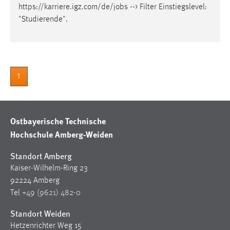
https://karriere.igz.com/de/
jobs
--> Filter Einstiegslevel:
Cookie Laufzeit:
"Studierende".
Max. 13 Monate
MARKETING
1
Marketing Cookies werden von Drittanbietern
verwendet, um personalisierte Werbung anzuzeigen.
Sie tun dies, indem sie Besucher über Websites
Ostbayerische Technische
hinweg verfolgen.
Hochschule Amberg-Weiden
Google Ads
Standort Amberg
Name:
Kaiser-Wilhelm-Ring 23
_gcl_au
92224 Amberg
Tel
+49 (9621) 482-0
Anbieter:
Google Ireland Limited
Standort Weiden
Hetzenrichter Weg 15
Zweck: