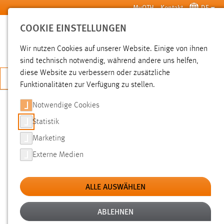
Zum Hauptinhalt springen
MyOTH
Kontakt
DE
COOKIE EINSTELLUNGEN
SUCHE
Wir nutzen Cookies auf unserer Website. Einige von ihnen
sind technisch notwendig, während andere uns helfen,
diese Website zu verbessern oder zusätzliche
JETZT BEWERBEN
Funktionalitäten zur Verfügung zu stellen.
Notwendige Cookies
SUCHE
Statistik
Marketing
FILTER
Externe Medien
Typ
ALLE AUSWÄHLEN
Erstellungsdatum
ABLEHNEN