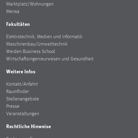
EXTERNE MEDIEN
Marktplatz/Wohnungen
Mensa
Um Inhalte von Videoplattformen und Social Media
Plattformen anzeigen zu können, werden von diesen
Fakultäten
externen Medien Cookies gesetzt.
Elektrotechnik, Medien und Informatik
YouTube
Maschinenbau/Umwelttechnik
Weiden Business School
Wirtschaftsingenieurwesen und Gesundheit
Vimeo
Weitere Infos
Kontakt/Anfahrt
Raumfinder
Stellenangebote
Presse
Veranstaltungen
Rechtliche Hinweise