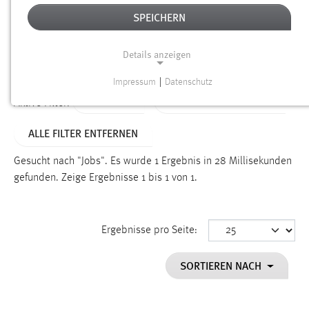
SPEICHERN
Alter
Details anzeigen
SUCHEN
Impressum
|
Datenschutz
NOTWENDIGE COOKIES
TYP: FAQ
ALTER: ÜBER EIN JAHR
Aktive Filter:
Notwendige Cookies ermöglichen grundlegende
ALLE FILTER ENTFERNEN
Funktionen und sind für die einwandfreie Funktion der
Website erforderlich.
Gesucht nach "Jobs".
Es wurde 1 Ergebnis in 28 Millisekunden
gefunden.
Zeige Ergebnisse 1 bis 1 von 1.
Einverständnis
Name:
cookie_consent
Ergebnisse pro Seite:
Zweck:
SORTIEREN NACH
Dieser Cookie speichert die ausgewählten Einverständnis-
Optionen des Benutzers
Cookie Laufzeit: