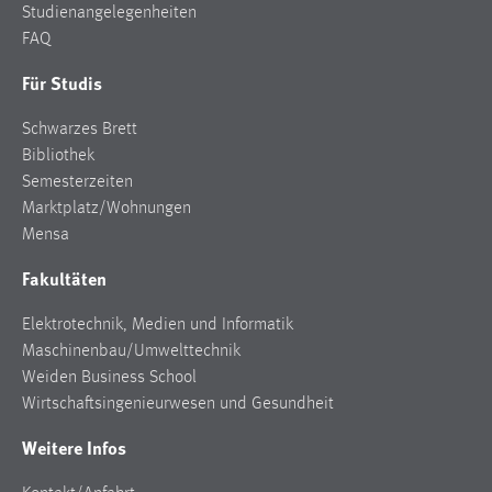
Studienangelegenheiten
Zweck:
FAQ
Dieser Cookie ist notwendig um sich an der Website
einloggen zu können.
Für Studis
Cookie Laufzeit:
Schwarzes Brett
24 Stunden
Bibliothek
Semesterzeiten
Marktplatz/Wohnungen
STATISTIK
Mensa
Statistik Cookies erfassen Informationen anonym.
Fakultäten
Diese Informationen helfen uns zu verstehen, wie
unsere Besucher unsere Website nutzen.
Elektrotechnik, Medien und Informatik
Maschinenbau/Umwelttechnik
Matomo
Weiden Business School
Name:
Wirtschaftsingenieurwesen und Gesundheit
_pk_ref, _pk_cvar, _pk_id, _pk_ses
Weitere Infos
Zweck:
Zugriffsstatistik