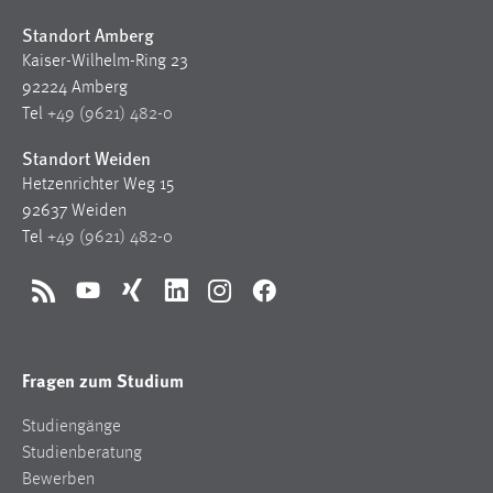
30 Tage
Standort Amberg
Kaiser-Wilhelm-Ring 23
Chat
92224 Amberg
Tel
+49 (9621) 482-0
Name:
MibewSessionID, MIBEW_UserID, mibew_locale, mibew-
Standort Weiden
chat-frame-style-5e9dbeb1811c0446
Hetzenrichter Weg 15
Zweck:
92637 Weiden
Wird benötigt um die Chatfunktion nutzen zu können.
Tel
+49 (9621) 482-0
Cookie Laufzeit:
MibewSessionID, mibew-chat-frame-style-
RSS
YouTube
Xing
LinkedIn
Instagram
Facebook
5e9dbeb1811c0446 = Sitzungslaufzeit, mibew_locale = 3
Jahre, MIBEW_UserID = 1 Jahr
Fragen zum Studium
Login
Studiengänge
Name:
Studienberatung
fe_user, be_user, be_lastLoginProvider
Bewerben