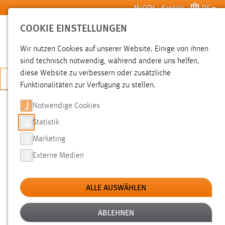
Zum Hauptinhalt springen
MyOTH
Kontakt
DE
COOKIE EINSTELLUNGEN
SUCHE
Wir nutzen Cookies auf unserer Website. Einige von ihnen
sind technisch notwendig, während andere uns helfen,
diese Website zu verbessern oder zusätzliche
JETZT BEWERBEN
Funktionalitäten zur Verfügung zu stellen.
Notwendige Cookies
SUCHE
Statistik
Marketing
FILTER
Externe Medien
Typ
ALLE AUSWÄHLEN
Erstellungsdatum
ABLEHNEN