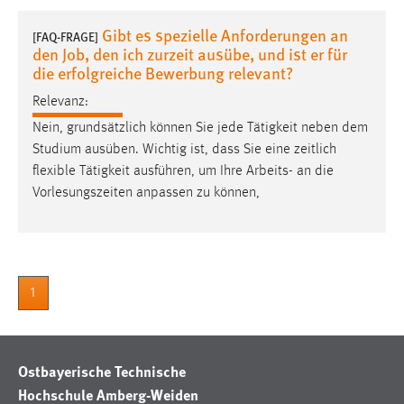
1 Jahr
Gibt es spezielle Anforderungen an
[FAQ-FRAGE]
den Job, den ich zurzeit ausübe, und ist er für
Performance
die erfolgreiche Bewerbung relevant?
Relevanz:
Name:
staticfilecache
Nein, grundsätzlich können Sie jede Tätigkeit neben dem
Studium ausüben. Wichtig ist, dass Sie eine zeitlich
Zweck:
flexible Tätigkeit ausführen, um Ihre Arbeits- an die
Für performante Seitenauslieferung wird in diesem Cookie
Vorlesungszeiten anpassen zu können,
gespeichert, ob man eingeloggt ist.
Sprachpräferenz
Name:
1
site-language-preference
Zweck:
Das Cookie speichert die gewählte Sprache der Website.
Ostbayerische Technische
Cookie Laufzeit:
Hochschule Amberg-Weiden