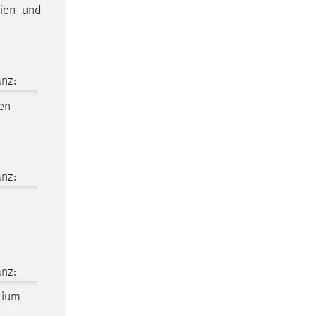
ien- und
nz:
en
nz:
nz:
dium