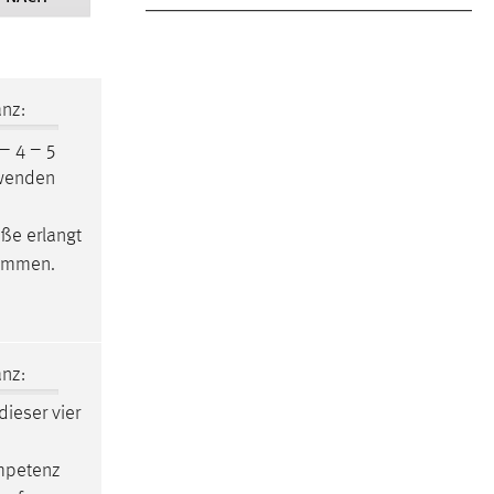
nz:
– 4 – 5
uwenden
ße erlangt
sammen.
nz:
 dieser vier
ompetenz