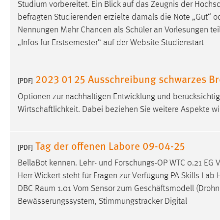
Studium vorbereitet. Ein Blick auf das Zeugnis der Hoch
Anbieter:
Google Ireland Limited
befragten Studierenden erzielte damals die Note „Gut“ ode
Zweck:
Conversion-Tracking
Nennungen Mehr Chancen als Schüler an Vorlesungen te
„Infos für Erstsemester“ auf der Website Studienstart
Cookie Laufzeit:
3 Monate
Facebook Pixel
2023 01 25 Ausschreibung schwarzes Br
[PDF]
Name:
Optionen zur nachhaltigen Entwicklung und berücksichti
_fbp
Wirtschaftlichkeit. Dabei beziehen Sie weitere Aspekte w
Anbieter:
Facebook
Zweck:
Conversion-Tracking
Tag der offenen Labore 09-04-25
[PDF]
Cookie Laufzeit:
3 Monate
BellaBot kennen. Lehr- und Forschungs-OP WTC 0.21 EG 
Herr Wickert steht für Fragen zur Verfügung PA Skills La
DBC Raum 1.01 Vom Sensor zum Geschäftsmodell (Drohn
EXTERNE MEDIEN
Bewässerungssystem, Stimmungstracker Digital
Um Inhalte von Videoplattformen und Social Media
Plattformen anzeigen zu können, werden von diesen