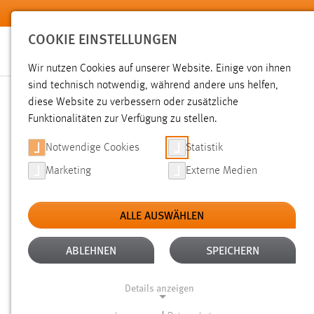
Zum Hauptinhalt springen
COOKIE EINSTELLUNGEN
Wir nutzen Cookies auf unserer Website. Einige von ihnen
sind technisch notwendig, während andere uns helfen,
diese Website zu verbessern oder zusätzliche
SUCHE
Funktionalitäten zur Verfügung zu stellen.
Notwendige Cookies
Statistik
Marketing
Externe Medien
ALLE AUSWÄHLEN
TYP: DATEIEN
ALLE FILTER ENTFERNEN
Aktive Filter:
ABLEHNEN
SPEICHERN
Gesucht nach "druck".
Es wurden 815 Ergebnisse gefunden
Details anzeigen