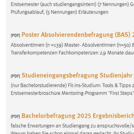
Erstsemester (auch studiengangsintern) (7 Nennungen)
G
Cookie Laufzeit:
MibewSessionID, mibew-chat-frame-
Prüfungsablauf, (5 Nennungen) Erläuterungen
style-5e9dbeb1811c0446 =
Sitzungslaufzeit, mibew_locale = 3
Jahre, MIBEW_UserID = 1 Jahr
Poster Absolvierendenbefragung (BAS)
[PDF]
Login
AbsolventInnen (n =139) Master- AbsolventInnen (n=5
Transferkompetenzen Fachkompetenzen 2,9 Monate dauert
Name:
fe_user, be_user, be_lastLoginProvider
Zweck:
Dieser Cookie ist notwendig um sich an
Studieneingangsbefragung Studienjahr
der Website einloggen zu können.
[PDF]
Cookie Laufzeit:
24 Stunden
(nur Bachelorstudierende) Fit-ins-Studium: Tools & Tipp
Erstsemesterbroschüre Mentoring-Programm "First Steps" 
STATISTIK
Bachelorbefragung 2025 Ergebnisberich
[PDF]
Statistik Cookies erfassen Informationen anonym.
Diese Informationen helfen uns zu verstehen, wie
falsche Erwartungen an Studiengang zu anspruchsvolle/s
unsere Besucher unsere Website nutzen.
Warum haben Sie schon einmal daran gedacht, Ihr Stud