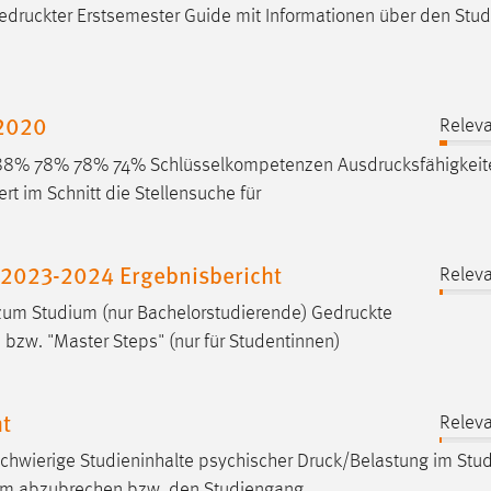
edruckter
Erstsemester Guide mit Informationen über den Stud
 2020
Releva
0) 88% 78% 78% 74% Schlüsselkompetenzen
Ausdrucksfähigkeit
 im Schnitt die Stellensuche für
 2023-2024 Ergebnisbericht
Releva
s zum Studium (nur Bachelorstudierende)
Gedruckte
bzw. "Master Steps" (nur für Studentinnen)
t
Releva
chwierige Studieninhalte psychischer
Druck/Belastung
im Stu
ium abzubrechen bzw. den Studiengang