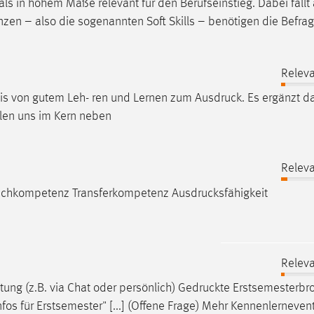
t als in hohem Maße relevant für den Berufseinstieg. Dabei fällt 
en – also die sogenannten Soft Skills – benötigen die Befrag
Releva
dnis von gutem Leh- ren und Lernen zum
Ausdruck
. Es ergänzt d
llen uns im Kern neben
Releva
achkompetenz Transferkompetenz
Ausdrucksfähigkeit
Releva
ung (z.B. via Chat oder persönlich)
Gedruckte
Erstsemesterbr
s für Erstsemester" [...] (Offene Frage) Mehr Kennenlernevent