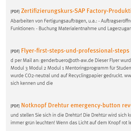
externen Medien Cookies gesetzt.
Zertifizierungskurs-SAP Factory-Produk
[PDF]
YouTube
Abarbeiten von Fertigungsaufträgen, u.a.: - Auftragseröff
Funktionen: - Buchung Materialentnahme und Lagerzuga
Vimeo
Flyer-first-steps-und-professional-steps
[PDF]
d per Mail an: genderbuero@oth-aw.de Dieser Flyer wurd
Modul 3 Modul 2 Modul 1 Mentoringprogramm für Studenti
wurde CO2-neutral und auf Recyclingpapier
gedruckt
. ww
sich kennen und die
Notknopf Drehtur emergency-button rev
[PDF]
und stellen Sie sich in die Drehtür! Die Drehtür wird sich
immer grün leuchten! Wenn das Licht auf dem Knopf rot l