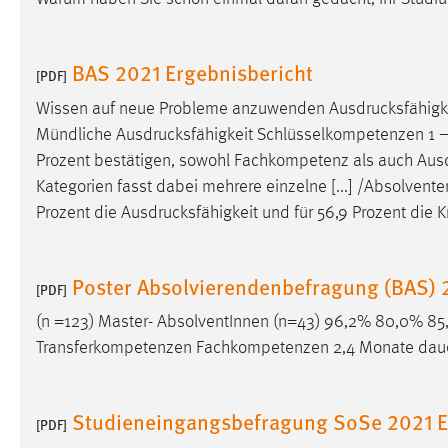
Matomo
BAS 2021 Ergebnisbericht
[PDF]
Name:
_pk_ref, _pk_cvar, _pk_id, _pk_ses
Wissen auf neue Probleme anzuwenden
Ausdrucksfähigk
Zweck:
Zugriffsstatistik
Mündliche
Ausdrucksfähigkeit
Schlüsselkompetenzen 1 – 2
Cookie Laufzeit:
Max. 13 Monate
Prozent bestätigen, sowohl Fachkompetenz als auch
Ausd
Kategorien fasst dabei mehrere einzelne [...] /Absolven
Prozent die
Ausdrucksfähigkeit
und für 56,9 Prozent die K
MARKETING
Marketing Cookies werden von Drittanbietern
Poster Absolvierendenbefragung (BAS) 
[PDF]
verwendet, um personalisierte Werbung anzuzeigen.
Sie tun dies, indem sie Besucher über Websites
(n =123) Master- AbsolventInnen (n=43) 96,2% 80,0% 
hinweg verfolgen.
Transferkompetenzen Fachkompetenzen 2,4 Monate dauert
Google Ads
Studieneingangsbefragung SoSe 2021 E
[PDF]
Name:
_gcl_au