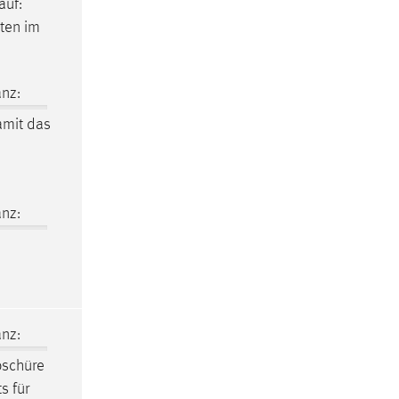
auf:
ten im
nz:
amit das
nz:
nz:
oschüre
s für