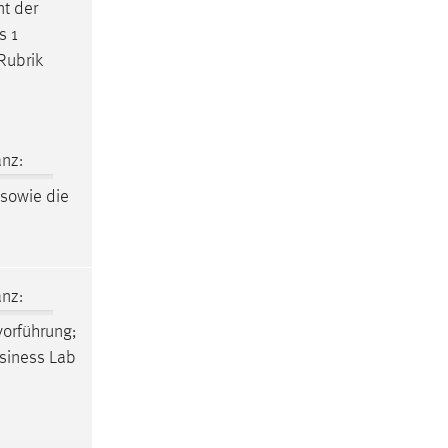
nt der
s 1
Rubrik
nz:
 sowie die
nz:
vorführung
;
usiness Lab