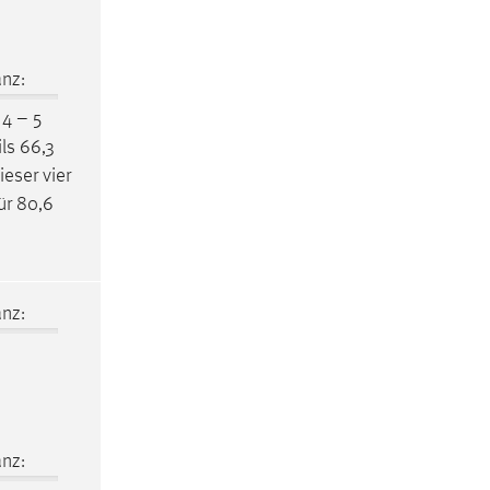
nz:
 4 – 5
ls 66,3
eser vier
ür 80,6
nz:
nz: