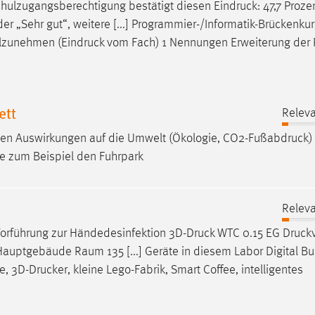
schulzugangsberechtigung bestätigt diesen
Eindruck
: 47,7 Proze
r „Sehr gut“, weitere [...] Programmier-/Informatik-Brückenkur
ilzunehmen (
Eindruck
vom Fach) 1 Nennungen Erweiterung der 
ett
Releva
gen Auswirkungen auf die Umwelt (Ökologie,
CO2-Fußabdruck
)
ie zum Beispiel den Fuhrpark
Releva
Vorführung zur Händedesinfektion
3D-Druck
WTC 0.15 EG
Druck
b Hauptgebäude Raum 135 [...] Geräte in diesem Labor Digital B
e,
3D-Drucker
, kleine Lego-Fabrik, Smart Coffee, intelligentes