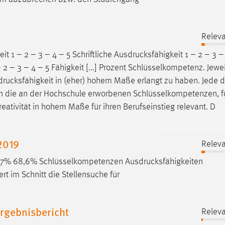
Releva
eit
1 – 2 – 3 – 4 – 5 Schriftliche
Ausdrucksfähigkeit
1 – 2 – 3 –
 – 3 – 4 – 5 Fähigkeit [...] Prozent Schlüsselkompetenz. Jewei
rucksfähigkeit
in (eher) hohem Maße erlangt zu haben. Jede di
ten die an der Hochschule erworbenen Schlüsselkompetenzen, f
reativität in hohem Maße für ihren Berufseinstieg relevant. D
2019
Releva
85,7% 68,6% Schlüsselkompetenzen
Ausdrucksfähigkeiten
 im Schnitt die Stellensuche für
rgebnisbericht
Releva