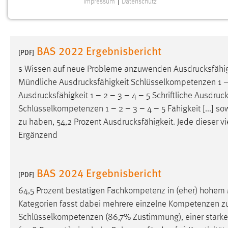
Impressum
|
Datenschutz
NOTWENDIGE COOKIES
Notwendige Cookies ermöglichen grundlegende
Funktionen und sind für die einwandfreie Funktion der
BAS 2022 Ergebnisbericht
Website erforderlich.
[PDF]
s Wissen auf neue Probleme anzuwenden
Ausdrucksfähig
Einverständnis
Mündliche
Ausdrucksfähigkeit
Schlüsselkompetenzen 1 – 
Ausdrucksfähigkeit
1 – 2 – 3 – 4 – 5 Schriftliche
Ausdruck
Name:
cookie_consent
Schlüsselkompetenzen 1 – 2 – 3 – 4 – 5 Fähigkeit [...] 
Zweck:
Dieser Cookie speichert die
zu haben, 54,2 Prozent
Ausdrucksfähigkeit
. Jede dieser 
ausgewählten Einverständnis-Optionen
Ergänzend
des Benutzers
Cookie Laufzeit:
1 Jahr
BAS 2024 Ergebnisbericht
[PDF]
Performance
64,5 Prozent bestätigen Fachkompetenz in (eher) hohem 
Kategorien fasst dabei mehrere einzelne Kompetenzen zus
Name:
staticfilecache
Schlüsselkompetenzen (86,7% Zustimmung), einer stark
Zweck:
Für performante Seitenauslieferung wird