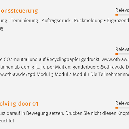
tionssteuerung
Releva
nung - Terminierung -
Auftragsdruck
- Rückmeldung • Ergänzen
ng
Releva
e CO2-neutral und auf Recyclingpapier
gedruckt
. www.oth-aw
nnen ab dem 3 [...] d per Mail an: genderbuero@oth-aw.de Di
w.oth-aw.de/zgd Modul 3 Modul 2 Modul 1 Die Teilnehmerinn
olving-door 01
Releva
 kurz darauf in Bewegung setzen.
Drücken
Sie nicht diesen Knop
euchtet