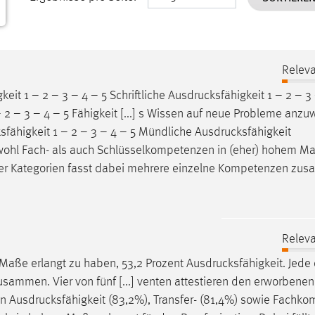
Releva
keit
1 – 2 – 3 – 4 – 5 Schriftliche
Ausdrucksfähigkeit
1 – 2 – 3 
2 – 3 – 4 – 5 Fähigkeit [...] s Wissen auf neue Probleme anz
sfähigkeit
1 – 2 – 3 – 4 – 5 Mündliche
Ausdrucksfähigkeit
sowohl Fach- als auch Schlüsselkompetenzen in (eher) hohem Ma
vier Kategorien fasst dabei mehrere einzelne Kompetenzen zu
Releva
Maße erlangt zu haben, 53,2 Prozent
Ausdrucksfähigkeit
. Jede
ammen. Vier von fünf [...] venten attestieren den erworbenen
en
Ausdrucksfähigkeit
(83,2%), Transfer- (81,4%) sowie Fachk