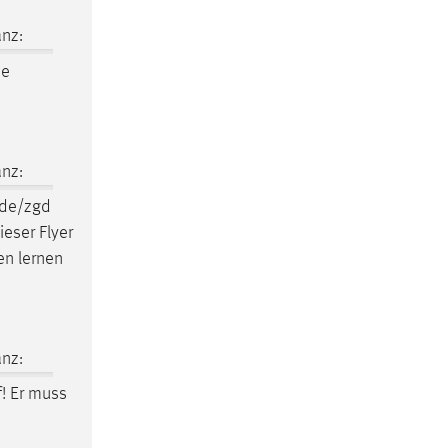
nz:
de
nz:
.de/zgd
eser Flyer
en lernen
nz:
f! Er muss