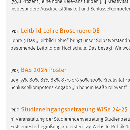
(79,8 Prozent ) eine hohe Relevanz für den [...] Kreativitä
in diesem Cookie gespeichert, ob man
Insbesondere
Ausdrucksfähigkeit
und Schlüsselkompetenz
eingeloggt ist.
Sprachpräferenz
Leitbild-Lehre Broschuere DE
[PDF]
Name:
site-language-preference
Lehre 3 Das „Leitbild Lehre“ bringt unser Selbstverstän
bestehende Leitbild der Hochschule. Das besagt: Wir wo
Zweck:
Das Cookie speichert die gewählte
Sprache der Website.
Cookie Laufzeit:
BAS 2024 Poster
30 Tage
[PDF]
tieg 55% 80% 81% 83% 87% 0% 50% 100% Kreativität F
Chat
Schlüsselkompetenz Angabe „in hohem Maße relevant“
Name:
MibewSessionID, MIBEW_UserID,
mibew_locale, mibew-chat-frame-style-
Studieneingangsbefragung WiSe 24-25
5e9dbeb1811c0446
[PDF]
n) Veranstaltung der Studierendenvertretung Studienberat
Zweck:
Wird benötigt um die Chatfunktion
nutzen zu können.
Erstsemesterbegrüßung am ersten Tag Website-Rubrik "Info