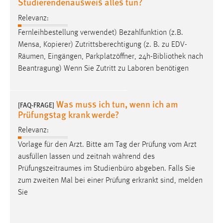
Studierendenausweis alles tun?
EXTERNE MEDIEN
Relevanz:
Um Inhalte von Videoplattformen und Social Media
Plattformen anzeigen zu können, werden von diesen
Fernleihbestellung verwendet) Bezahlfunktion (z.B.
externen Medien Cookies gesetzt.
Mensa, Kopierer) Zutrittsberechtigung (z. B. zu EDV-
Räumen
, Eingängen, Parkplatzöffner, 24h-Bibliothek nach
YouTube
Beantragung) Wenn Sie Zutritt zu Laboren benötigen
Vimeo
Was muss ich tun, wenn ich am
[FAQ-FRAGE]
Prüfungstag krank werde?
Relevanz:
Vorlage für den Arzt. Bitte am Tag der Prüfung vom Arzt
ausfüllen lassen und zeitnah während des
Prüfungszeitraumes
im Studienbüro abgeben. Falls Sie
zum zweiten Mal bei einer Prüfung erkrankt sind, melden
Sie