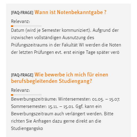
1 Jahr
Wann ist Notenbekanntgabe ?
[FAQ-FRAGE]
Relevanz:
Performance
Datum (wird je Semester kommuniziert). Aufgrund der
Name:
inzwischen vollständigen Ausnutzung des
staticfilecache
Prüfungszeitraums
in der Fakultät WI werden die Noten
der letzten Prüfungen evt. erst einige Tage später verö
Zweck:
Für performante Seitenauslieferung wird in diesem Cookie
gespeichert, ob man eingeloggt ist.
Wie bewerbe ich mich für einen
[FAQ-FRAGE]
berufsbegleitenden Studiengang?
Sprachpräferenz
Relevanz:
Name:
Bewerbungszeiträume: Wintersemester: 01.05. – 15.07.
site-language-preference
Sommersemester: 15.11. – 15.01. Ggf. kann ein
Zweck:
Bewerbungszeitraum
auch verlängert werden. Bitte
Das Cookie speichert die gewählte Sprache der Website.
richten Sie Anfragen dazu gerne direkt an die
Studiengangsko
Cookie Laufzeit: