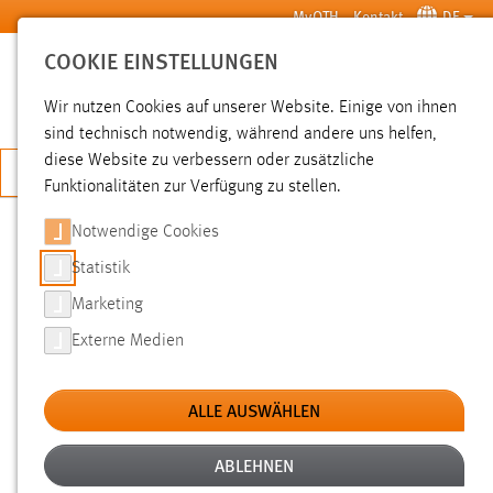
Zum Hauptinhalt springen
MyOTH
Kontakt
DE
COOKIE EINSTELLUNGEN
SUCHE
Wir nutzen Cookies auf unserer Website. Einige von ihnen
sind technisch notwendig, während andere uns helfen,
diese Website zu verbessern oder zusätzliche
JETZT BEWERBEN
Funktionalitäten zur Verfügung zu stellen.
Notwendige Cookies
SUCHE
Statistik
Marketing
FILTER
Externe Medien
Typ
ALLE AUSWÄHLEN
Erstellungsdatum
ABLEHNEN