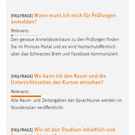
Cookie Laufzeit:
Wann muss ich mich für Prüfungen
[FAQ-FRAGE]
Max. 13 Monate
anmelden?
Relevanz:
Den genaue
Anmeldezeitraum
zu den Prüfungen finden
MARKETING
Sie im Primuss Portal und es wird hochschulöffentlich
Marketing Cookies werden von Drittanbietern
über das Schwarzes Brett und Facebook kommuniziert.
verwendet, um personalisierte Werbung anzuzeigen.
Sie tun dies, indem sie Besucher über Websites
hinweg verfolgen.
Wo kann ich den Raum und die
[FAQ-FRAGE]
Unterrichtszeiten des Kurses einsehen?
Google Ads
Relevanz:
Name:
Alle
Raum
- und Zeitangaben der Sprachkurse werden im
_gcl_au
Stundenplan veröffentlicht.
Anbieter:
Google Ireland Limited
Wie ist das Studium inhaltlich und
[FAQ-FRAGE]
Zweck: