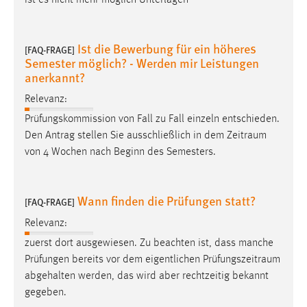
ist es nicht mehr möglich Unterlagen
Zweck:
Dieser Cookie ist notwendig um sich an der Website
einloggen zu können.
Ist die Bewerbung für ein höheres
[FAQ-FRAGE]
Semester möglich? - Werden mir Leistungen
Cookie Laufzeit:
anerkannt?
24 Stunden
Relevanz:
Prüfungskommission von Fall zu Fall einzeln entschieden.
STATISTIK
Den Antrag stellen Sie ausschließlich in dem
Zeitraum
von 4 Wochen nach Beginn des Semesters.
Statistik Cookies erfassen Informationen anonym.
Diese Informationen helfen uns zu verstehen, wie
unsere Besucher unsere Website nutzen.
Wann finden die Prüfungen statt?
[FAQ-FRAGE]
Matomo
Relevanz:
zuerst dort ausgewiesen. Zu beachten ist, dass manche
Name:
Prüfungen bereits vor dem eigentlichen
Prüfungszeitraum
_pk_ref, _pk_cvar, _pk_id, _pk_ses
abgehalten werden, das wird aber rechtzeitig bekannt
Zweck:
gegeben.
Zugriffsstatistik