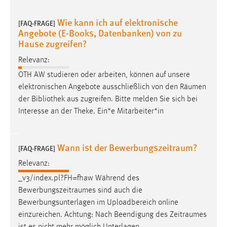
30 Tage
Wie kann ich auf elektronische
[FAQ-FRAGE]
Angebote (E-Books, Datenbanken) von zu
Chat
Hause zugreifen?
Name:
Relevanz:
MibewSessionID, MIBEW_UserID, mibew_locale, mibew-
OTH AW studieren oder arbeiten, können auf unsere
chat-frame-style-5e9dbeb1811c0446
elektronischen Angebote ausschließlich von den
Räumen
Zweck:
der Bibliothek aus zugreifen. Bitte melden Sie sich bei
Wird benötigt um die Chatfunktion nutzen zu können.
Interesse an der Theke. Ein*e Mitarbeiter*in
Cookie Laufzeit:
MibewSessionID, mibew-chat-frame-style-
Wann ist der Bewerbungszeitraum?
5e9dbeb1811c0446 = Sitzungslaufzeit, mibew_locale = 3
[FAQ-FRAGE]
Jahre, MIBEW_UserID = 1 Jahr
Relevanz:
_v3/index.pl?FH=fhaw Während des
Login
Bewerbungszeitraumes
sind auch die
Bewerbungsunterlagen im Uploadbereich online
Name:
einzureichen. Achtung: Nach Beendigung des
Zeitraumes
fe_user, be_user, be_lastLoginProvider