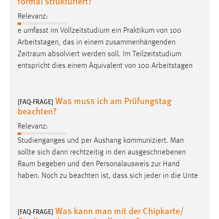
formal strukturiert?
Conversion-Tracking
Relevanz:
Cookie Laufzeit:
e umfasst im Vollzeitstudium ein Praktikum von 100
3 Monate
Arbeitstagen, das in einem zusammenhängenden
Zeitraum
absolviert werden soll. Im Teilzeitstudium
entspricht dies einem Äquivalent von 100 Arbeitstagen
Facebook Pixel
Name:
_fbp
Was muss ich am Prüfungstag
[FAQ-FRAGE]
beachten?
Anbieter:
Facebook
Relevanz:
Studienganges und per Aushang kommuniziert. Man
Zweck:
sollte sich dann rechtzeitig in den ausgeschriebenen
Conversion-Tracking
Raum
begeben und den Personalausweis zur Hand
Cookie Laufzeit:
haben. Noch zu beachten ist, dass sich jeder in die Unte
3 Monate
Was kann man mit der Chipkarte/
[FAQ-FRAGE]