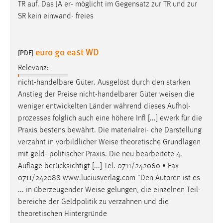
TR auf. Das JA er- möglicht im Gegensatz zur TR und zur
SR kein einwand- freies
euro go east WD
[PDF]
Relevanz:
nicht-handelbare Güter. Ausgelöst durch den starken
Anstieg der Preise nicht-handelbarer Güter
weisen
die
weniger entwickelten Länder während dieses Aufhol-
prozesses folglich auch eine höhere Infl [...] ewerk für die
Praxis bestens bewährt. Die materialrei- che Darstellung
verzahnt in vorbildlicher
Weise
theoretische Grundlagen
mit geld- politischer Praxis. Die neu bearbeitete 4.
Auflage berücksichtigt [...] Tel. 0711/242060 • Fax
0711/242088 www.luciusverlag.com "Den Autoren ist es
... in überzeugender
Weise
gelungen, die einzelnen Teil-
bereiche der Geldpolitik zu verzahnen und die
theoretischen Hintergründe