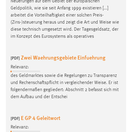
Neuerungen auf dem Gebiet der europäischen
Geldpolitik, wie sie seit Anfang 1999 existieren [...]
arbeitet die Vorteilhaftigkeit einer solchen Preis-
(Zins-)steuerung heraus und zeigt die Art und
Weise
wie
diese technisch umgesetzt wird. Der Tagesgeldsatz, der
im Konzept des Eurosystems als operatives
Zwei Waehrungsgebiete Einfuehrung
[PDF]
Relevanz:
des Geldmarktes sowie die Regelungen zu Transparenz
und Rechenschaftspflicht in vergleichender
Weise
. Er ist
folgendermaßen gegliedert: Abschnitt 2 befasst sich mit
dem Aufbau und der Entschei
E GP 4 Geleitwort
[PDF]
Relevanz: