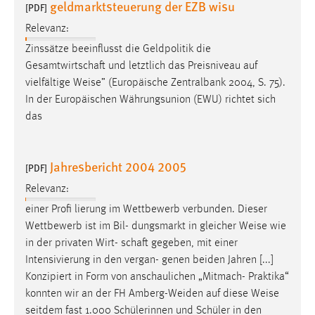
geldmarktsteuerung der EZB wisu
[PDF]
Relevanz:
Zinssätze beeinflusst die Geldpolitik die
Gesamtwirtschaft und letztlich das Preisniveau auf
vielfältige
Weise
” (Europäische Zentralbank 2004, S. 75).
In der Europäischen Währungsunion (EWU) richtet sich
das
Jahresbericht 2004 2005
[PDF]
Relevanz:
einer Profi lierung im Wettbewerb verbunden. Dieser
Wettbewerb ist im Bil- dungsmarkt in gleicher
Weise
wie
in der privaten Wirt- schaft gegeben, mit einer
Intensivierung in den vergan- genen beiden Jahren [...]
Konzipiert in Form von anschaulichen „Mitmach- Praktika“
konnten wir an der FH Amberg-Weiden auf diese
Weise
seitdem fast 1.000 Schülerinnen und Schüler in den