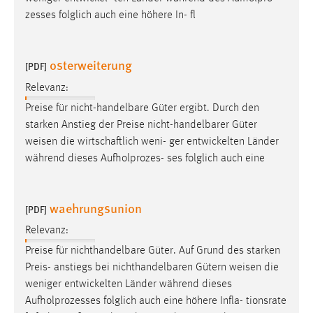
EXTERNE MEDIEN
zesses folglich auch eine höhere In- fl
Um Inhalte von Videoplattformen und Social Media
Plattformen anzeigen zu können, werden von diesen
externen Medien Cookies gesetzt.
osterweiterung
[PDF]
Relevanz:
YouTube
Preise für nicht-handelbare Güter ergibt. Durch den
starken Anstieg der Preise nicht-handelbarer Güter
Vimeo
weisen
die wirtschaftlich weni- ger entwickelten Länder
während dieses Aufholprozes- ses folglich auch eine
waehrungsunion
[PDF]
Relevanz:
Preise für nichthandelbare Güter. Auf Grund des starken
Preis- anstiegs bei nichthandelbaren Gütern
weisen
die
weniger entwickelten Länder während dieses
Aufholprozesses folglich auch eine höhere Infla- tionsrate