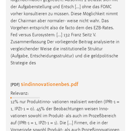
folgendermaßen gegliedert: Abschnitt 2 befasst sich mit
30 Tage
der Aufgabenstellung und Entsch [...] ohne das FOMC
vorher konsultieren zu müssen. Diese Möglichkeit nimmt
Chat
der Chairman aber normaler-
weise
nicht wahr. Das
Vorgehen entspricht also de facto dem des EZB-Rates.
Name:
Fed versus Eurosystem: [...] 132 Franz Seitz V.
MibewSessionID, MIBEW_UserID, mibew_locale, mibew-
Zusammenfassung Der vorliegende Beitrag analysierte in
chat-frame-style-5e9dbeb1811c0446
vergleichender
Weise
die institutionelle Struktur
Zweck:
(Aufgabe, Entscheidungsstruktur) und die geldpolitische
Wird benötigt um die Chatfunktion nutzen zu können.
Strategie des
Cookie Laufzeit:
MibewSessionID, mibew-chat-frame-style-
sindinnovationenbes.pdf
5e9dbeb1811c0446 = Sitzungslaufzeit, mibew_locale = 3
[PDF]
Jahre, MIBEW_UserID = 1 Jahr
Relevanz:
12% nur Produktinno- vationen realisiert werden (IPRt-1 =
Login
1, IPZt-1 = 0). 45% der Beobachtungen
weisen
Inno-
vationen sowohl im Produkt- als auch im Prozeßbereich
Name:
auf (IPRt-1 = 1, IPZt-1 = 1). Die [...] Firmen, die in der
fe_user, be_user, be_lastLoginProvider
Vorperiode sowohl Produkt- als auch Prozeßinnovationen