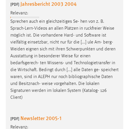
Jahresbericht 2003 2004
[PDF]
Relevanz:
Sprechen auch ein gleichzeitiges Se- hen von z. B.
Sprach-Lern-Videos an allen Plätzen in ruckfreier
Weise
möglich ist. Die vorhandene Hard- und Software ist
vielfältig einsetzbar, nicht nur für die [...] ule Am- berg-
Weiden eignen sich mit ihren Schwerpunkten und deren
Ausstattung in besonderer
Weise
für einen
bedarfsgerech- ten Wissens- und Technologietransfer in
die Wirtschaft. Bedingt durch [...] alle Daten ge- speichert
waren, sind in ALEPH nur noch bibliographische Daten
und Besitznach-
weise
vorgehalten. Die lokalen
Signaturen werden im lokalen System (Katalog- 126
Client)
Newsletter 2005-1
[PDF]
Relevanz: