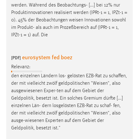
werden. Während des Beobachtungs- [...] bei 12% nur
Cookie Laufzeit:
Produktinnovationen realisiert werden (IPRt-1 = 1, IPZt-1 =
Max. 13 Monate
0). 45% der Beobachtungen
weisen
Innovationen sowohl
im Produkt- als auch im Prozeßbereich auf (IPRt-1 = 1,
IPZt-1 = 1) auf. Die
MARKETING
Marketing Cookies werden von Drittanbietern
eurosystem fed boez
[PDF]
verwendet, um personalisierte Werbung anzuzeigen.
Relevanz:
Sie tun dies, indem sie Besucher über Websites
hinweg verfolgen.
den einzelnen Ländern los- gelösten EZB-Rat zu schaffen,
der mit vielleicht zwölf geldpolitischen "
Weisen
", also
Google Ads
ausgewiesenen Exper-ten auf dem Gebiet der
Geldpolitik, besetzt ist. Ein solches Gremium dürfte [...]
Name:
einzelnen Län- dern losgelösten EZB-Rat zu schaf- fen,
_gcl_au
der mit vielleicht zwölf geldpolitischen "
Weisen
", also
Anbieter:
ausge-wiesenen Experten auf dem Gebiet der
Google Ireland Limited
Geldpolitik, besetzt ist."
Zweck: