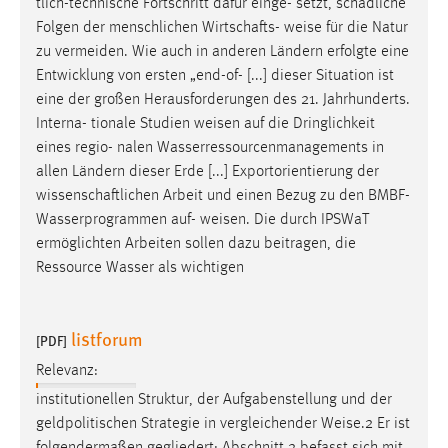
tlich-technische Fortschritt dafür einge- setzt, schädliche
1 Jahr
Folgen der menschlichen Wirtschafts-
weise
für die Natur
zu vermeiden. Wie auch in anderen Ländern erfolgte eine
Performance
Entwicklung von ersten „end-of- [...] dieser Situation ist
eine der großen Herausforderungen des 21. Jahrhunderts.
Name:
Interna- tionale Studien
weisen
auf die Dringlichkeit
staticfilecache
eines regio- nalen Wasserressourcenmanagements in
allen Ländern dieser Erde [...] Exportorientierung der
Zweck:
wissenschaftlichen Arbeit und einen Bezug zu den BMBF-
Für performante Seitenauslieferung wird in diesem Cookie
gespeichert, ob man eingeloggt ist.
Wasserprogrammen auf-
weisen
. Die durch IPSWaT
ermöglichten Arbeiten sollen dazu beitragen, die
Ressource Wasser als wichtigen
Sprachpräferenz
Name:
listforum
site-language-preference
[PDF]
Relevanz:
Zweck:
Das Cookie speichert die gewählte Sprache der Website.
institutionellen Struktur, der Aufgabenstellung und der
geldpolitischen Strategie in vergleichender
Weise
.2 Er ist
Cookie Laufzeit: