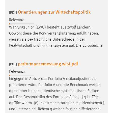
Orientierungen zur Wirtschaftspolitik
[PDF]
Relevanz:
Währungsunion (EWU) besteht aus zwölf Ländern.
Obwohl diese die Kon- vergenzkriterien2 erfüllt haben,
weisen
sie be- trächtliche Unterschiede in der
Realwirtschaft und im Finanzsystem auf. Die Europäische
performancemessung wist.pdf
[PDF]
Relevanz:
hingegen in Abb. 2 das Portfolio A risikoadjustiert zu
präferieren wäre. Portfolio A und die Benchmark
weisen
dabei aber beinahe identische systema- tische Risiken
auf. Das Gesamtrisiko des Portfolios A ist [...] q i + TRm ,
da TRm = erm. (8) Investmentstrategien mit identischem [
und unterschied- lichem q
weisen
folglich differierende