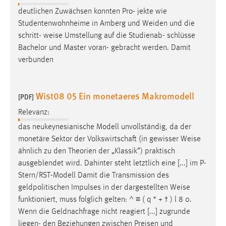
deutlichen Zuwächsen konnten Pro- jekte wie
Studentenwohnheime in Amberg und Weiden und die
schritt-
weise
Umstellung auf die Studienab- schlüsse
Bachelor und Master voran- gebracht werden. Damit
verbunden
Wist08 05 Ein monetaeres Makromodell
[PDF]
Relevanz:
das neukeynesianische Modell unvollständig, da der
monetäre Sektor der Volkswirtschaft (in gewisser
Weise
ähnlich zu den Theorien der „Klassik“) praktisch
ausgeblendet wird. Dahinter steht letztlich eine [...] im P-
Stern/RST-Modell Damit die Transmission des
geldpolitischen Impulses in der dargestellten
Weise
funktioniert, muss folglich gelten: ^ ≡ ( q * + † ) l 8 0.
Wenn die Geldnachfrage nicht reagiert [...] zugrunde
liegen- den Beziehungen zwischen Preisen und