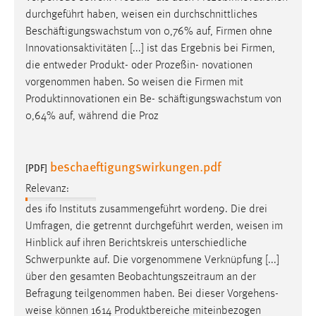
Zweck:
durchgeführt haben,
weisen
ein durchschnittliches
Dieser Cookie ist notwendig um sich an der Website
Beschäftigungswachstum von 0,76% auf, Firmen ohne
einloggen zu können.
Innovationsaktivitäten [...] ist das Ergebnis bei Firmen,
die entweder Produkt- oder Prozeßin- novationen
Cookie Laufzeit:
vorgenommen haben. So
weisen
die Firmen mit
24 Stunden
Produktinnovationen ein Be- schäftigungswachstum von
0,64% auf, während die Proz
STATISTIK
Statistik Cookies erfassen Informationen anonym.
beschaeftigungswirkungen.pdf
[PDF]
Diese Informationen helfen uns zu verstehen, wie
Relevanz:
unsere Besucher unsere Website nutzen.
des ifo Instituts zusammengeführt worden9. Die drei
Umfragen, die getrennt durchgeführt werden,
weisen
im
Matomo
Hinblick auf ihren Berichtskreis unterschiedliche
Name:
Schwerpunkte auf. Die vorgenommene Verknüpfung [...]
_pk_ref, _pk_cvar, _pk_id, _pk_ses
über den gesamten Beobachtungszeitraum an der
Befragung teilgenommen haben. Bei dieser Vorgehens-
Zweck:
weise
können 1614 Produktbereiche miteinbezogen
Zugriffsstatistik