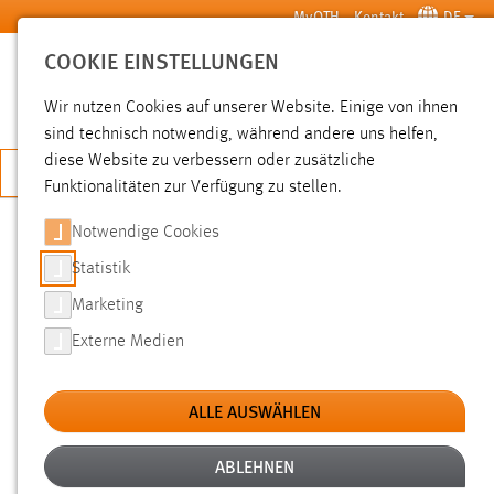
Zum Hauptinhalt springen
MyOTH
Kontakt
DE
COOKIE EINSTELLUNGEN
SUCHE
Wir nutzen Cookies auf unserer Website. Einige von ihnen
sind technisch notwendig, während andere uns helfen,
diese Website zu verbessern oder zusätzliche
JETZT BEWERBEN
Funktionalitäten zur Verfügung zu stellen.
Notwendige Cookies
SUCHE
Statistik
Marketing
FILTER
Externe Medien
Typ
ALLE AUSWÄHLEN
Erstellungsdatum
ABLEHNEN