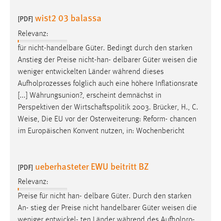
Conversion-Tracking
wist2 03 balassa
[PDF]
Cookie Laufzeit:
Relevanz:
3 Monate
für nicht-handelbare Güter. Bedingt durch den starken
Anstieg der Preise nicht-han- delbarer Güter
weisen
die
Facebook Pixel
weniger entwickelten Länder während dieses
Aufholprozesses folglich auch eine höhere Inflationsrate
Name:
[...] Währungsunion?, erscheint demnächst in
_fbp
Perspektiven der Wirtschaftspolitik 2003. Brücker, H., C.
Anbieter:
Weise
, Die EU vor der Osterweiterung: Reform- chancen
Facebook
im Europäischen Konvent nutzen, in: Wochenbericht
Zweck:
Conversion-Tracking
ueberhasteter EWU beitritt BZ
[PDF]
Cookie Laufzeit:
Relevanz:
3 Monate
Preise für nicht han- delbare Güter. Durch den starken
An- stieg der Preise nicht handelbarer Güter
weisen
die
weniger entwickel- ten Länder während des Aufholpro-