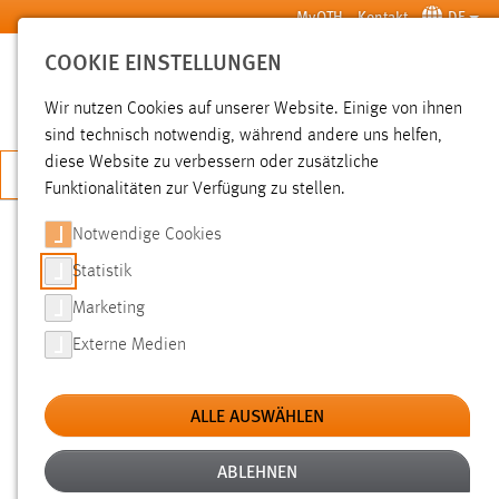
Zum Hauptinhalt springen
MyOTH
Kontakt
DE
COOKIE EINSTELLUNGEN
SUCHE
Wir nutzen Cookies auf unserer Website. Einige von ihnen
sind technisch notwendig, während andere uns helfen,
diese Website zu verbessern oder zusätzliche
JETZT BEWERBEN
Funktionalitäten zur Verfügung zu stellen.
Notwendige Cookies
SUCHE
Statistik
Marketing
FILTER
Externe Medien
Typ
ALLE AUSWÄHLEN
Erstellungsdatum
ABLEHNEN