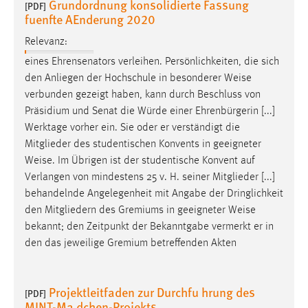
Grundordnung konsolidierte Fassung
30 Tage
[PDF]
fuenfte AEnderung 2020
Relevanz:
Chat
eines Ehrensenators verleihen. Persönlichkeiten, die sich
Name:
den Anliegen der Hochschule in besonderer
Weise
MibewSessionID, MIBEW_UserID, mibew_locale, mibew-
verbunden gezeigt haben, kann durch Beschluss von
chat-frame-style-5e9dbeb1811c0446
Präsidium und Senat die Würde einer Ehrenbürgerin [...]
Zweck:
Werktage vorher ein. Sie oder er verständigt die
Wird benötigt um die Chatfunktion nutzen zu können.
Mitglieder des studentischen Konvents in geeigneter
Weise
. Im Übrigen ist der studentische Konvent auf
Cookie Laufzeit:
Verlangen von mindestens 25 v. H. seiner Mitglieder [...]
MibewSessionID, mibew-chat-frame-style-
behandelnde Angelegenheit mit Angabe der Dringlichkeit
5e9dbeb1811c0446 = Sitzungslaufzeit, mibew_locale = 3
den Mitgliedern des Gremiums in geeigneter
Weise
Jahre, MIBEW_UserID = 1 Jahr
bekannt; den Zeitpunkt der Bekanntgabe vermerkt er in
den das jeweilige Gremium betreffenden Akten
Login
Name:
Projektleitfaden zur Durchfu hrung des
[PDF]
fe_user, be_user, be_lastLoginProvider
MINT-Ma dchen-Projekts