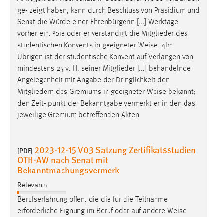
EXTERNE MEDIEN
ge- zeigt haben, kann durch Beschluss von Präsidium und
Um Inhalte von Videoplattformen und Social Media
Senat die Würde einer Ehrenbürgerin [...] Werktage
Plattformen anzeigen zu können, werden von diesen
vorher ein. ³Sie oder er verständigt die Mitglieder des
externen Medien Cookies gesetzt.
studentischen Konvents in geeigneter
Weise
. 4Im
Übrigen ist der studentische Konvent auf Verlangen von
YouTube
mindestens 25 v. H. seiner Mitglieder [...] behandelnde
Angelegenheit mit Angabe der Dringlichkeit den
Mitgliedern des Gremiums in geeigneter
Weise
bekannt;
Vimeo
den Zeit- punkt der Bekanntgabe vermerkt er in den das
jeweilige Gremium betreffenden Akten
2023-12-15 V03 Satzung Zertifikatsstudien
[PDF]
OTH-AW nach Senat mit
Bekanntmachungsvermerk
Relevanz:
Berufserfahrung offen, die die für die Teilnahme
erforderliche Eignung im Beruf oder auf andere
Weise