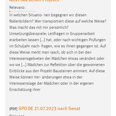
Zweck:
Relevanz:
Dieser Cookie ist notwendig um sich an der Website
In welchen Situatio- nen begegnen wir diesen
einloggen zu können.
Rollenbildern? Wer transportiert diese auf welche
Weise
?
Cookie Laufzeit:
Was macht das mit mir persönlich?
24 Stunden
Umsetzungsbeispiele: Leitfragen in Gruppenarbeit
erarbeiten lassen [...] hat, oder nach wichtigen Prüfungen
im Schuljahr nach- fragen, wie es ihnen gegangen ist. Auf
STATISTIK
diese
Weise
merkt man rasch, ob sich in bei den
Interessensgebieten der Mädchen etwas verändert oder
Statistik Cookies erfassen Informationen anonym.
wo sie [...] Mädchen zur Reflektion über die gewonnenen
Diese Informationen helfen uns zu verstehen, wie
Einblicke aus den Projekt-Bausteinen animiert. Auf diese
unsere Besucher unsere Website nutzen.
Weise
können Ver- änderungen etwa in der
Interessenslage der Mädchen oder in der eigenen
Matomo
Einschätzung ihrer
Name:
_pk_ref, _pk_cvar, _pk_id, _pk_ses
SPO DE 21.07.2023 nach Senat
[PDF]
Zweck:
Zugriffsstatistik