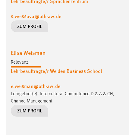
Lehrbeauftragte/r Sprachenzentrum
1 Jahr
s.weissova
@
oth-aw
.
de
Performance
ZUM PROFIL
Name:
staticfilecache
Elisa Weisman
Zweck:
Für performante Seitenauslieferung wird in diesem Cookie
Relevanz:
gespeichert, ob man eingeloggt ist.
Lehrbeauftragte/r Weiden Business School
Sprachpräferenz
e.weisman
@
oth-aw
.
de
Lehrgebiet(e): Intercultural Competence D & A & CH,
Name:
Change Management
site-language-preference
ZUM PROFIL
Zweck:
Das Cookie speichert die gewählte Sprache der Website.
Cookie Laufzeit: