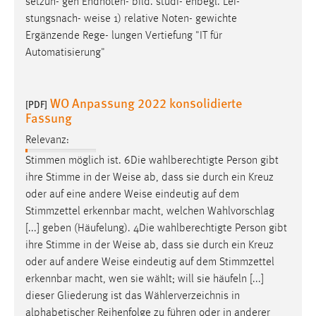
setzun- gen Endnoten- bild. studi- enbegl. Lei-
stungsnach-
weise
1) relative Noten- gewichte
Ergänzende Rege- lungen Vertiefung "IT für
Automatisierung"
WO Anpassung 2022 konsolidierte
[PDF]
Fassung
Relevanz:
Stimmen möglich ist. 6Die wahlberechtigte Person gibt
ihre Stimme in der
Weise
ab, dass sie durch ein Kreuz
oder auf eine andere
Weise
eindeutig auf dem
Stimmzettel erkennbar macht, welchen Wahlvorschlag
[...] geben (Häufelung). 4Die wahlberechtigte Person gibt
ihre Stimme in der
Weise
ab, dass sie durch ein Kreuz
oder auf andere
Weise
eindeutig auf dem Stimmzettel
erkennbar macht, wen sie wählt; will sie häufeln [...]
dieser Gliederung ist das Wählerverzeichnis in
alphabetischer Reihenfolge zu führen oder in anderer