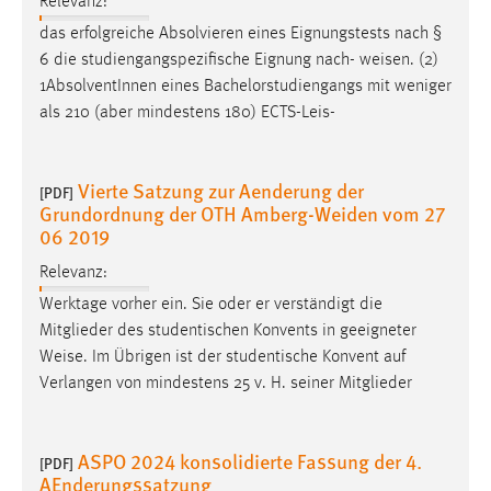
Relevanz:
das erfolgreiche Absolvieren eines Eignungstests nach §
Cookie Laufzeit:
6 die studiengangspezifische Eignung nach-
weisen
. (2)
Max. 13 Monate
1AbsolventInnen eines Bachelorstudiengangs mit weniger
als 210 (aber mindestens 180) ECTS-Leis-
MARKETING
Marketing Cookies werden von Drittanbietern
Vierte Satzung zur Aenderung der
[PDF]
Grundordnung der OTH Amberg-Weiden vom 27
verwendet, um personalisierte Werbung anzuzeigen.
06 2019
Sie tun dies, indem sie Besucher über Websites
hinweg verfolgen.
Relevanz:
Werktage vorher ein. Sie oder er verständigt die
Google Ads
Mitglieder des studentischen Konvents in geeigneter
Weise
. Im Übrigen ist der studentische Konvent auf
Name:
Verlangen von mindestens 25 v. H. seiner Mitglieder
_gcl_au
Anbieter:
Google Ireland Limited
ASPO 2024 konsolidierte Fassung der 4.
[PDF]
AEnderungssatzung
Zweck: