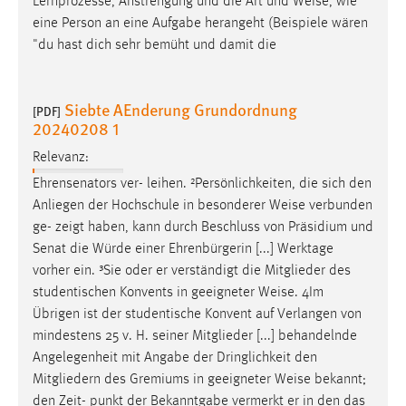
Lernprozesse, Anstrengung und die Art und
Weise
, wie
eine Person an eine Aufgabe herangeht (Beispiele wären
"du hast dich sehr bemüht und damit die
Siebte AEnderung Grundordnung
[PDF]
20240208 1
Relevanz:
Ehrensenators ver- leihen. ²Persönlichkeiten, die sich den
Anliegen der Hochschule in besonderer
Weise
verbunden
ge- zeigt haben, kann durch Beschluss von Präsidium und
Senat die Würde einer Ehrenbürgerin [...] Werktage
vorher ein. ³Sie oder er verständigt die Mitglieder des
studentischen Konvents in geeigneter
Weise
. 4Im
Übrigen ist der studentische Konvent auf Verlangen von
mindestens 25 v. H. seiner Mitglieder [...] behandelnde
Angelegenheit mit Angabe der Dringlichkeit den
Mitgliedern des Gremiums in geeigneter
Weise
bekannt;
den Zeit- punkt der Bekanntgabe vermerkt er in den das