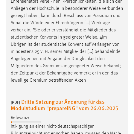
Ehrensenators verlei- hen. ²Persönlichkeiten, die sich den
Anliegen der Hochschule in besonderer
Weise
verbunden
gezeigt haben, kann durch Beschluss von Präsidium und
Senat die Würde einer Ehrenbürgerin [...] Werktage
vorher ein. ³Sie oder er verständigt die Mitglieder des
studentischen Konvents in geeigneter
Weise
. 4Im
Übrigen ist der studentische Konvent auf Verlangen von
mindestens 25 v. H. seiner Mitglie- der [...] behandelnde
Angelegenheit mit Angabe der Dringlichkeit den
Mitgliedern des Gremiums in geeigneter
Weise
bekannt;
den Zeitpunkt der Bekanntgabe vermerkt er in den das
jeweilige Gremium betreffenden Akten
Dritte Satzung zur Änderung für das
[PDF]
Modulstudium "prepareING" vom 26.06.2025
Relevanz:
hti- gung an einer nicht-deutschsprachigen
Bildungseinrichtung erworben haben, müssen den Nach-