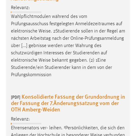
Conversion-Tracking
Relevanz:
Wahlpflichtmodulen während des vom
Cookie Laufzeit:
Prüfungsausschuss festgelegten Anmeldezeitraumes auf
3 Monate
elektronische
Weise
. 2Studierende sollen in der Regel am
nächsten Arbeitstag nach der Online-Prüfungsanmeldung
Facebook Pixel
über [...] gebnisse werden unter Wahrung des
schutzwürdigen Interesses der Studierenden auf
Name:
elektronische
Weise
bekannt gegeben. (2) 1Eine
_fbp
Studierende/ein Studierender kann in dem von der
Anbieter:
Prüfungskommission
Facebook
Zweck:
Konsolidierte Fassung der Grundordnung in
Conversion-Tracking
[PDF]
der Fassung der 7.Änderungssatzung vom der
Cookie Laufzeit:
OTH Amberg-Weiden
3 Monate
Relevanz:
Ehrensenators ver- leihen. ²Persönlichkeiten, die sich den
Anliegen der Hochschule in besonderer
Weise
verbunden