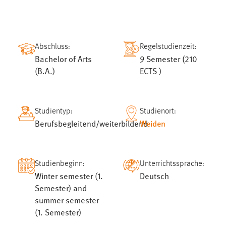
1 Jahr
Performance
Abschluss:
Regelstudienzeit:
Name:
Bachelor of Arts
9 Semester (210
staticfilecache
(B.A.)
ECTS )
Zweck:
Für performante Seitenauslieferung wird in diesem Cookie
gespeichert, ob man eingeloggt ist.
Studientyp:
Studienort:
Berufsbegleitend/weiterbildend
Weiden
Sprachpräferenz
Name:
Studienbeginn:
Unterrichtssprache:
site-language-preference
Winter semester (1.
Deutsch
Zweck:
Semester) and
Das Cookie speichert die gewählte Sprache der Website.
summer semester
(1. Semester)
Cookie Laufzeit: