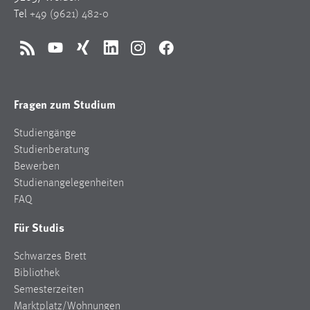
Tel
+49 (9621) 482-0
Cookie Laufzeit:
Max. 13 Monate
RSS
YouTube
Xing
LinkedIn
Instagram
Facebook
MARKETING
Fragen zum Studium
Marketing Cookies werden von Drittanbietern
verwendet, um personalisierte Werbung anzuzeigen.
Studiengänge
Sie tun dies, indem sie Besucher über Websites
Studienberatung
hinweg verfolgen.
Bewerben
Studienangelegenheiten
Google Ads
FAQ
Name:
Für Studis
_gcl_au
Schwarzes Brett
Anbieter:
Bibliothek
Google Ireland Limited
Semesterzeiten
Zweck:
Marktplatz/Wohnungen