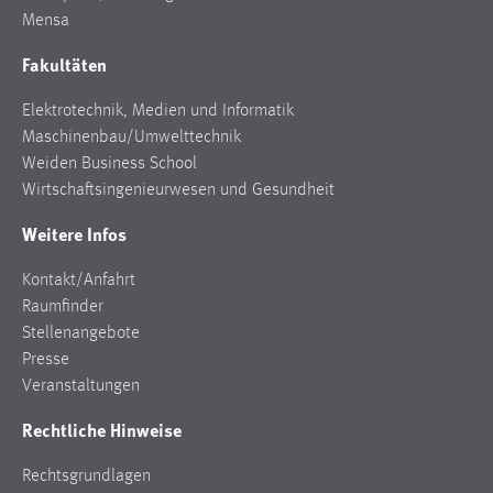
Conversion-Tracking
Mensa
Cookie Laufzeit:
Fakultäten
3 Monate
Elektrotechnik, Medien und Informatik
Maschinenbau/Umwelttechnik
Facebook Pixel
Weiden Business School
Name:
Wirtschaftsingenieurwesen und Gesundheit
_fbp
Weitere Infos
Anbieter:
Facebook
Kontakt/Anfahrt
Raumfinder
Zweck:
Stellenangebote
Conversion-Tracking
Presse
Cookie Laufzeit:
Veranstaltungen
3 Monate
Rechtliche Hinweise
Rechtsgrundlagen