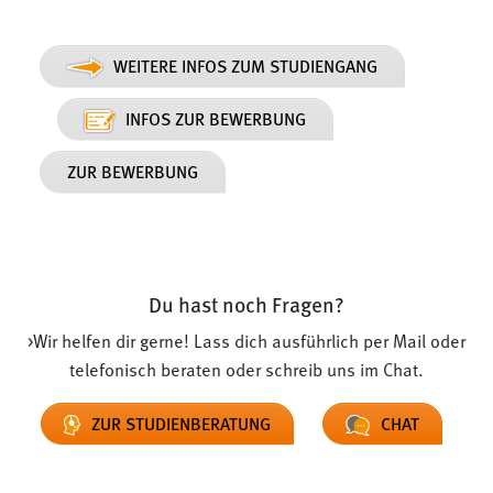
30 Tage
HANDELS- UND
WEITERE INFOS ZUM STUDIENGANG
Chat
Name:
INFOS ZUR BEWERBUNG
MibewSessionID, MIBEW_UserID, mibew_locale, mibew-
chat-frame-style-5e9dbeb1811c0446
ZUR BEWERBUNG
Zweck:
Wird benötigt um die Chatfunktion nutzen zu können.
Cookie Laufzeit:
MibewSessionID, mibew-chat-frame-style-
Du hast noch Fragen?
5e9dbeb1811c0446 = Sitzungslaufzeit, mibew_locale = 3
Jahre, MIBEW_UserID = 1 Jahr
>Wir helfen dir gerne! Lass dich ausführlich per Mail oder
telefonisch beraten oder schreib uns im Chat.
Login
ZUR STUDIENBERATUNG
CHAT
Name:
fe_user, be_user, be_lastLoginProvider