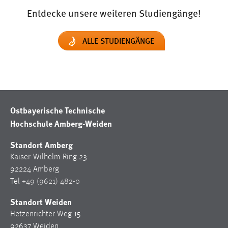
Zweck:
Entdecke unsere weiteren Studiengänge!
Dieser Cookie ist notwendig um sich an der Website
einloggen zu können.
ALLE STUDIENGÄNGE
Cookie Laufzeit:
24 Stunden
STATISTIK
Ostbayerische Technische
Statistik Cookies erfassen Informationen anonym.
Hochschule Amberg-Weiden
Diese Informationen helfen uns zu verstehen, wie
unsere Besucher unsere Website nutzen.
Standort Amberg
Kaiser-Wilhelm-Ring 23
Matomo
92224 Amberg
Tel
+49 (9621) 482-0
Name:
_pk_ref, _pk_cvar, _pk_id, _pk_ses
Standort Weiden
Zweck:
Hetzenrichter Weg 15
Zugriffsstatistik
92637 Weiden