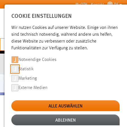
Zum Hauptinhalt springen
MyOTH
Kontakt
DE
COOKIE EINSTELLUNGEN
SUCHE
Wir nutzen Cookies auf unserer Website. Einige von ihnen
sind technisch notwendig, während andere uns helfen,
diese Website zu verbessern oder zusätzliche
JETZT BEWERBEN
Funktionalitäten zur Verfügung zu stellen.
Notwendige Cookies
HANDELS- UND
Statistik
DIENSTLEISTUNGSMANAGEMENT
(BERUFSBEGLEITEND)
Marketing
Externe Medien
Sie sind hier:
Studienbereiche
Studium
Studienangebote
ALLE AUSWÄHLEN
Der berufsbegleitende Bachelorstudiengang „Handels- und
ABLEHNEN
Dienstleistungsmanagement“ vermittelt Ihnen fachlich