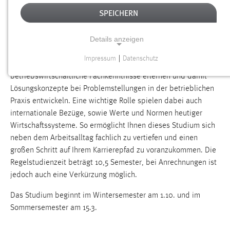
fundierte, praxisbezogene und breit gefächerte
SPEICHERN
betriebswirtschaftliche Grundlagen. Dabei erlaubt Ihnen die
Ausbildung branchenspezifische Vertiefungen zu wählen.
Details anzeigen
Handels-
Ziel des berufsbegleitenden Bachelorstudiengangs „
Impressum
|
Datenschutz
und Dienstleistungsmanagement
“ ist, dass Sie
NOTWENDIGE COOKIES
betriebswirtschaftliche Fachkenntnisse erlernen und damit
Notwendige Cookies ermöglichen grundlegende
Lösungskonzepte bei Problemstellungen in der betrieblichen
Funktionen und sind für die einwandfreie Funktion der
Praxis entwickeln. Eine wichtige Rolle spielen dabei auch
Website erforderlich.
internationale Bezüge, sowie Werte und Normen heutiger
Wirtschaftssysteme. So ermöglicht Ihnen dieses Studium sich
Einverständnis
neben dem Arbeitsalltag fachlich zu vertiefen und einen
großen Schritt auf Ihrem Karrierepfad zu voranzukommen. Die
Name:
Regelstudienzeit beträgt 10,5 Semester, bei Anrechnungen ist
cookie_consent
jedoch auch eine Verkürzung möglich.
Zweck:
Dieser Cookie speichert die ausgewählten Einverständnis-
Das Studium beginnt im Wintersemester am 1.10. und im
Optionen des Benutzers
Sommersemester am 15.3.
Cookie Laufzeit: