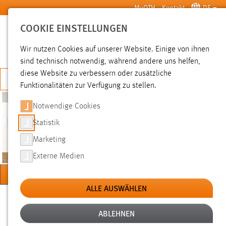
Zum Hauptinhalt springen
MyOTH
Kontakt
DE
COOKIE EINSTELLUNGEN
SUCHE
Wir nutzen Cookies auf unserer Website. Einige von ihnen
sind technisch notwendig, während andere uns helfen,
diese Website zu verbessern oder zusätzliche
JETZT BEWERBEN
Funktionalitäten zur Verfügung zu stellen.
Notwendige Cookies
Statistik
BIOMECHANIK
Marketing
Externe Medien
MENÜ
ALLE AUSWÄHLEN
Sie sind hier:
Forschung
Forschungseinrichtungen
Labore
ABLEHNEN