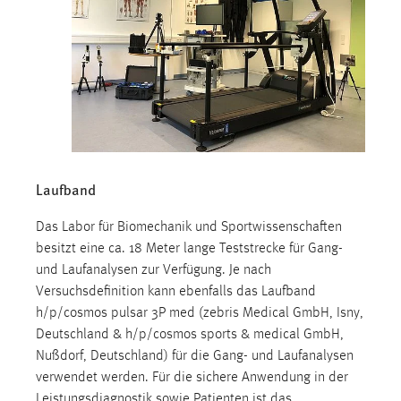
Cookie Laufzeit:
Max. 13 Monate
MARKETING
Marketing Cookies werden von Drittanbietern
verwendet, um personalisierte Werbung anzuzeigen.
Laufband
Sie tun dies, indem sie Besucher über Websites
hinweg verfolgen.
Das Labor für Biomechanik und Sportwissenschaften
besitzt eine ca. 18 Meter lange Teststrecke für Gang-
Google Ads
und Laufanalysen zur Verfügung. Je nach
Versuchsdefinition kann ebenfalls das Laufband
Name:
h/p/cosmos pulsar 3P med (zebris Medical GmbH, Isny,
_gcl_au
Deutschland & h/p/cosmos sports & medical GmbH,
Anbieter:
Nußdorf, Deutschland) für die Gang- und Laufanalysen
Google Ireland Limited
verwendet werden. Für die sichere Anwendung in der
Leistungsdiagnostik sowie Patienten ist das
Zweck: