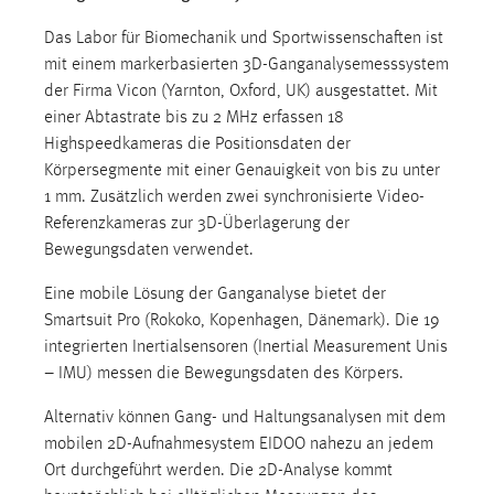
30 Tage
Das Labor für Biomechanik und Sportwissenschaften ist
mit einem markerbasierten 3D-Ganganalysemesssystem
Chat
der Firma Vicon (Yarnton, Oxford, UK) ausgestattet. Mit
Name:
einer Abtastrate bis zu 2 MHz erfassen 18
MibewSessionID, MIBEW_UserID, mibew_locale, mibew-
Highspeedkameras die Positionsdaten der
chat-frame-style-5e9dbeb1811c0446
Körpersegmente mit einer Genauigkeit von bis zu unter
1 mm. Zusätzlich werden zwei synchronisierte Video-
Zweck:
Referenzkameras zur 3D-Überlagerung der
Wird benötigt um die Chatfunktion nutzen zu können.
Bewegungsdaten verwendet.
Cookie Laufzeit:
MibewSessionID, mibew-chat-frame-style-
Eine mobile Lösung der Ganganalyse bietet der
5e9dbeb1811c0446 = Sitzungslaufzeit, mibew_locale = 3
Smartsuit Pro (Rokoko, Kopenhagen, Dänemark). Die 19
Jahre, MIBEW_UserID = 1 Jahr
integrierten Inertialsensoren (Inertial Measurement Unis
– IMU) messen die Bewegungsdaten des Körpers.
Login
Alternativ können Gang- und Haltungsanalysen mit dem
mobilen 2D-Aufnahmesystem EIDOO nahezu an jedem
Name:
Ort durchgeführt werden. Die 2D-Analyse kommt
fe_user, be_user, be_lastLoginProvider