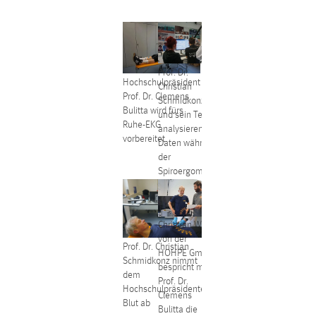
Prof. Dr.
Hochschulpräsident
Christian
Prof. Dr. Clemens
Schmidkonz
Bulitta wird fürs
und sein Team
Ruhe-EKG
analysieren die
vorbereitet
Daten während
der
Spiroergometrie
Christian Wolf
von der
Prof. Dr. Christian
HOHPE GmbH
Schmidkonz nimmt
bespricht mit
dem
Prof. Dr.
Hochschulpräsidenten
Clemens
Blut ab
Bulitta die