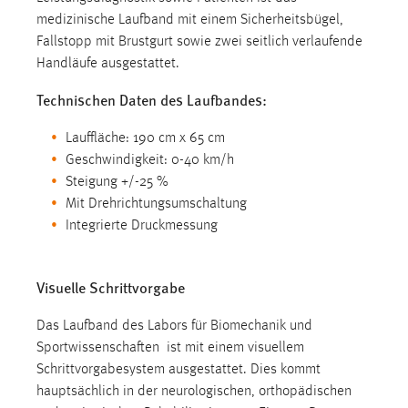
Conversion-Tracking
medizinische Laufband mit einem Sicherheitsbügel,
Fallstopp mit Brustgurt sowie zwei seitlich verlaufende
Cookie Laufzeit:
Handläufe ausgestattet.
3 Monate
Technischen Daten des Laufbandes:
Facebook Pixel
Lauffläche: 190 cm x 65 cm
Geschwindigkeit: 0-40 km/h
Name:
Steigung +/-25 %
_fbp
Mit Drehrichtungsumschaltung
Anbieter:
Integrierte Druckmessung
Facebook
Zweck:
Visuelle Schrittvorgabe
Conversion-Tracking
Cookie Laufzeit:
Das Laufband des Labors für Biomechanik und
3 Monate
Sportwissenschaften ist mit einem visuellem
Schrittvorgabesystem ausgestattet. Dies kommt
hauptsächlich in der neurologischen, orthopädischen