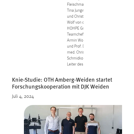
Fleischmann,
Tina Jungwirth
und Christian
Wolf von der
HOHPE GmbH,
Teamchef
Armin Wolf
und Prof. Dr.
med. Christian
Schmidkonz,
Leiter des ZLS
Knie-Studie: OTH Amberg-Weiden startet
Forschungskooperation mit DJK Weiden
Juli 4, 2024