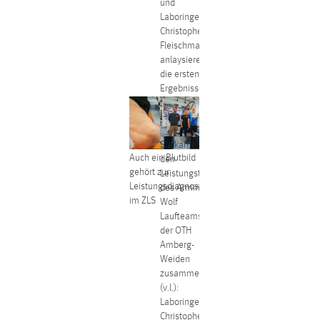
und
Laboringenieur
Christopher
Fleischmann
anlaysieren
die ersten
Ergebnisse
Sie kamen für
Auch ein Blutbild
den
gehört zur
Leistungstest
Leistungsdiagnostik
des Armin
im ZLS
Wolf
Laufteams an
der OTH
Amberg-
Weiden
zusammen
(v.l.):
Laboringenieur
Christopher