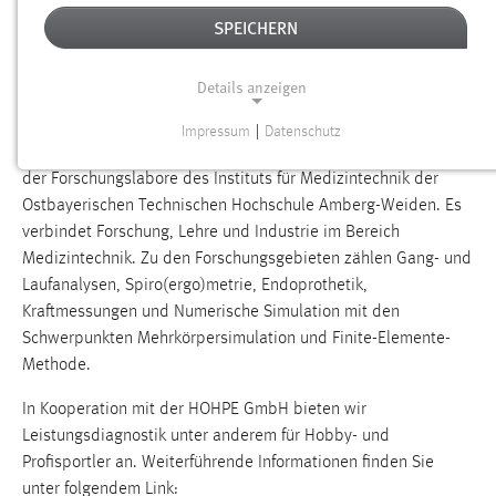
SPEICHERN
DAS LABOR "BIOMECHANIK UND
SPORTWISSENSCHAFTEN" STELLT SICH
Details anzeigen
VOR
Impressum
|
Datenschutz
NOTWENDIGE COOKIES
Das Labor für Biomechanik und Sportwissenschaften ist eines
der Forschungslabore des Instituts für Medizintechnik der
Notwendige Cookies ermöglichen grundlegende
Ostbayerischen Technischen Hochschule Amberg-Weiden. Es
Funktionen und sind für die einwandfreie Funktion der
verbindet Forschung, Lehre und Industrie im Bereich
Website erforderlich.
Medizintechnik. Zu den Forschungsgebieten zählen Gang- und
Laufanalysen, Spiro(ergo)metrie, Endoprothetik,
Einverständnis
Kraftmessungen und Numerische Simulation mit den
Name:
Schwerpunkten Mehrkörpersimulation und Finite-Elemente-
cookie_consent
Methode.
Zweck:
In Kooperation mit der HOHPE GmbH bieten wir
Dieser Cookie speichert die ausgewählten Einverständnis-
Leistungsdiagnostik unter anderem für Hobby- und
Optionen des Benutzers
Profisportler an. Weiterführende Informationen finden Sie
Cookie Laufzeit:
unter folgendem Link: