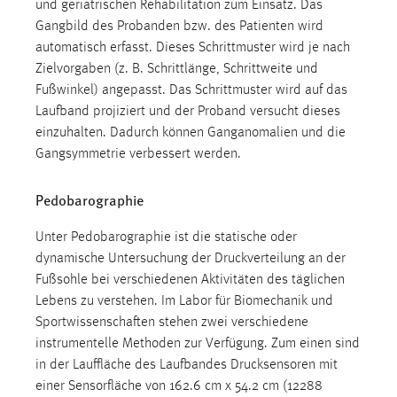
und geriatrischen Rehabilitation zum Einsatz. Das
EXTERNE MEDIEN
Gangbild des Probanden bzw. des Patienten wird
Um Inhalte von Videoplattformen und Social Media
automatisch erfasst. Dieses Schrittmuster wird je nach
Plattformen anzeigen zu können, werden von diesen
Zielvorgaben (z. B. Schrittlänge, Schrittweite und
externen Medien Cookies gesetzt.
Fußwinkel) angepasst. Das Schrittmuster wird auf das
Laufband projiziert und der Proband versucht dieses
YouTube
einzuhalten. Dadurch können Ganganomalien und die
Gangsymmetrie verbessert werden.
Vimeo
Pedobarographie
Unter Pedobarographie ist die statische oder
dynamische Untersuchung der Druckverteilung an der
Fußsohle bei verschiedenen Aktivitäten des täglichen
Lebens zu verstehen. Im Labor für Biomechanik und
Sportwissenschaften stehen zwei verschiedene
instrumentelle Methoden zur Verfügung. Zum einen sind
in der Lauffläche des Laufbandes Drucksensoren mit
einer Sensorfläche von 162.6 cm x 54.2 cm (12288