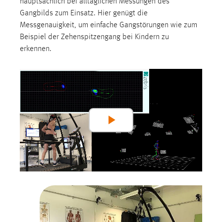
hauptsächlich bei alltäglichen Messungen des
Zweck:
Gangbilds zum Einsatz. Hier genügt die
Dieser Cookie ist notwendig um sich an der Website
Messgenauigkeit, um einfache Gangstörungen wie zum
einloggen zu können.
Beispiel der Zehenspitzengang bei Kindern zu
Cookie Laufzeit:
erkennen.
24 Stunden
STATISTIK
Statistik Cookies erfassen Informationen anonym.
Diese Informationen helfen uns zu verstehen, wie
Play
unsere Besucher unsere Website nutzen.
Video
Matomo
Name:
_pk_ref, _pk_cvar, _pk_id, _pk_ses
Zweck:
Zugriffsstatistik