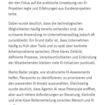
der den Fokus auf die praktische Umsetzung von KI-
Conversion-Tracking
Projekten legte und Erfahrungen aus Kundenprojekten
Cookie Laufzeit:
teilte.
3 Monate
Dabei wurde deutlich, dass die technologischen
Möglichkeiten häufig bereits vorhanden sind, die
Facebook Pixel
wirksame Anwendung im Unternehmensalltag jedoch oft
zurückbleibt. Ein Grund dafür ist, dass Unternehmen
Name:
häufig zu früh über Tools und zu spät über konkrete
_fbp
Arbeitsprobleme sprechen. Ohne klares Zielbild,
Anbieter:
definierte Prozesse, Verantwortlichkeiten und Einbindung
Facebook
der Mitarbeitenden bleiben viele KI-Initiativen punktuell.
Zweck:
Marko Bader zeigte, wie strukturierte KI-Assessments
Conversion-Tracking
helfen, Painpoints zu identifizieren, zu priorisieren und
Cookie Laufzeit:
den passenden KI-Ansatz auszuwählen. Gleichzeitig
3 Monate
wurde deutlich, dass Agentic AI neue Potenziale eröffnet,
aber auch höhere Anforderungen an Steuerung, Kontrolle
und eine klare Rollenverteilung zwischen Mensch und KI