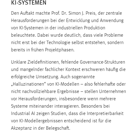
KI-SYSTEMEN
30 Tage
Den Auftakt machte Prof. Dr. Simon J. Preis, der zentrale
Chat
Herausforderungen bei der Entwicklung und Anwendung
von KI-Systemen in der industriellen Produktion
Name:
beleuchtete. Dabei wurde deutlich, dass viele Probleme
MibewSessionID, MIBEW_UserID, mibew_locale, mibew-
nicht erst bei der Technologie selbst entstehen, sondern
chat-frame-style-5e9dbeb1811c0446
bereits in frühen Projektphasen.
Zweck:
Unklare Zieldefinitionen, fehlende Governance-Strukturen
Wird benötigt um die Chatfunktion nutzen zu können.
und mangelnder fachlicher Kontext erschweren häufig die
Cookie Laufzeit:
erfolgreiche Umsetzung. Auch sogenannte
MibewSessionID, mibew-chat-frame-style-
„Halluzinationen“ von KI-Modellen – also fehlerhafte oder
5e9dbeb1811c0446 = Sitzungslaufzeit, mibew_locale = 3
nicht nachvollziehbare Ergebnisse – stellen Unternehmen
Jahre, MIBEW_UserID = 1 Jahr
vor Herausforderungen, insbesondere wenn mehrere
Systeme miteinander interagieren. Besonders bei
Login
Industrial AI zeigen Studien, dass die Interpretierbarkeit
von KI-Modellergebnissen entscheidend ist für die
Name:
Akzeptanz in der Belegschaft.
fe_user, be_user, be_lastLoginProvider