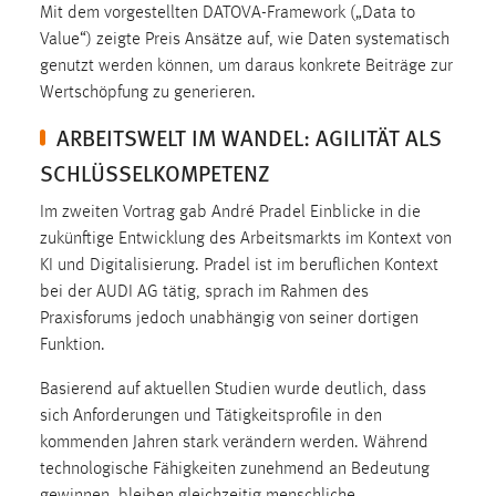
Mit dem vorgestellten DATOVA-Framework („Data to
Zweck:
Value“) zeigte Preis Ansätze auf, wie Daten systematisch
Dieser Cookie ist notwendig um sich an der Website
genutzt werden können, um daraus konkrete Beiträge zur
einloggen zu können.
Wertschöpfung zu generieren.
Cookie Laufzeit:
ARBEITSWELT IM WANDEL: AGILITÄT ALS
24 Stunden
SCHLÜSSELKOMPETENZ
Im zweiten Vortrag gab André Pradel Einblicke in die
STATISTIK
zukünftige Entwicklung des Arbeitsmarkts im Kontext von
Statistik Cookies erfassen Informationen anonym.
KI und Digitalisierung. Pradel ist im beruflichen Kontext
Diese Informationen helfen uns zu verstehen, wie
bei der AUDI AG tätig, sprach im Rahmen des
unsere Besucher unsere Website nutzen.
Praxisforums jedoch unabhängig von seiner dortigen
Funktion.
Matomo
Basierend auf aktuellen Studien wurde deutlich, dass
Name:
sich Anforderungen und Tätigkeitsprofile in den
_pk_ref, _pk_cvar, _pk_id, _pk_ses
kommenden Jahren stark verändern werden. Während
Zweck:
technologische Fähigkeiten zunehmend an Bedeutung
Zugriffsstatistik