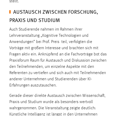
stellt.
EXTERNE MEDIEN
AUSTAUSCH ZWISCHEN FORSCHUNG,
Um Inhalte von Videoplattformen und Social Media
Plattformen anzeigen zu können, werden von diesen
PRAXIS UND STUDIUM
externen Medien Cookies gesetzt.
Auch Studierende nahmen im Rahmen ihrer
YouTube
Lehrveranstaltung „Kognitive Technologien und
Anwendungen“ bei Prof. Preis teil, verfolgten die
Vorträge mit großem Interesse und brachten sich mit
Vimeo
Fragen aktiv ein. Anknüpfend an die Fachvorträge bot das
Praxisforum Raum für Austausch und Diskussion zwischen
den Teilnehmenden, um einzelne Aspekte mit den
Referenten zu vertiefen und sich auch mit Teilnehmenden
anderer Unternehmen und Studierenden über KI-
Erfahrungen auszutauschen.
Gerade dieser direkte Austausch zwischen Wissenschaft,
Praxis und Studium wurde als besonders wertvoll
wahrgenommen. Die Veranstaltung zeigte deutlich:
Künstliche Intelligenz ist längst in den Unternehmen