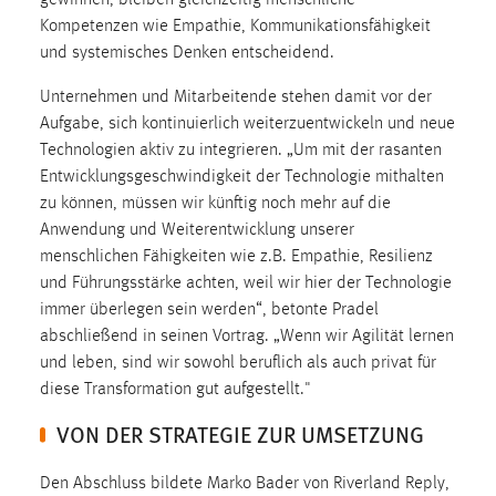
gewinnen, bleiben gleichzeitig menschliche
Kompetenzen wie Empathie, Kommunikationsfähigkeit
Cookie Laufzeit:
und systemisches Denken entscheidend.
Max. 13 Monate
Unternehmen und Mitarbeitende stehen damit vor der
Aufgabe, sich kontinuierlich weiterzuentwickeln und neue
MARKETING
Technologien aktiv zu integrieren. „Um mit der rasanten
Entwicklungsgeschwindigkeit der Technologie mithalten
Marketing Cookies werden von Drittanbietern
zu können, müssen wir künftig noch mehr auf die
verwendet, um personalisierte Werbung anzuzeigen.
Anwendung und Weiterentwicklung unserer
Sie tun dies, indem sie Besucher über Websites
menschlichen Fähigkeiten wie z.B. Empathie, Resilienz
hinweg verfolgen.
und Führungsstärke achten, weil wir hier der Technologie
immer überlegen sein werden“, betonte Pradel
Google Ads
abschließend in seinen Vortrag. „Wenn wir Agilität lernen
Name:
und leben, sind wir sowohl beruflich als auch privat für
_gcl_au
diese Transformation gut aufgestellt."
VON DER STRATEGIE ZUR UMSETZUNG
Anbieter:
Google Ireland Limited
Den Abschluss bildete Marko Bader von Riverland Reply,
Zweck: