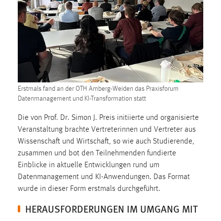
1 Jahr
Performance
Name:
staticfilecache
Zweck:
Erstmals fand an der OTH Amberg-Weiden das Praxisforum
Für performante Seitenauslieferung wird in diesem Cookie
Datenmanagement und KI-Transformation statt
gespeichert, ob man eingeloggt ist.
Die von Prof. Dr. Simon J. Preis initiierte und organisierte
Veranstaltung brachte Vertreterinnen und Vertreter aus
Sprachpräferenz
Wissenschaft und Wirtschaft, so wie auch Studierende,
zusammen und bot den Teilnehmenden fundierte
Name:
Einblicke in aktuelle Entwicklungen rund um
site-language-preference
Datenmanagement und KI-Anwendungen. Das Format
Zweck:
wurde in dieser Form erstmals durchgeführt.
Das Cookie speichert die gewählte Sprache der Website.
HERAUSFORDERUNGEN IM UMGANG MIT
Cookie Laufzeit: