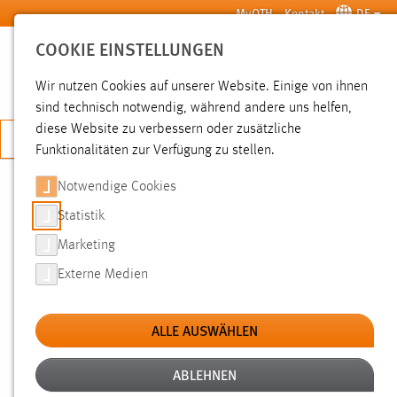
Zum Hauptinhalt springen
MyOTH
Kontakt
DE
COOKIE EINSTELLUNGEN
SUCHE
Wir nutzen Cookies auf unserer Website. Einige von ihnen
sind technisch notwendig, während andere uns helfen,
diese Website zu verbessern oder zusätzliche
JETZT BEWERBEN
Funktionalitäten zur Verfügung zu stellen.
Sie sind hier:
News der OTH Amberg-Weiden
Hochschule
Aktuelles
Notwendige Cookies
Statistik
IMPULSE FÜR DIE ERFOLGREICHE
Marketing
UMSETZUNG VON KI IN
Externe Medien
UNTERNEHMEN
ALLE AUSWÄHLEN
1. Praxisforum Datenmanagement und
KI-Transformation
ABLEHNEN