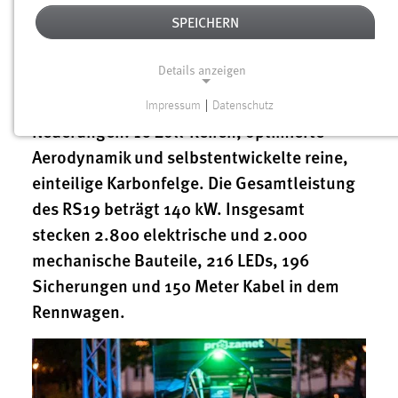
Rennwagen des Running Snail Racing Teams
SPEICHERN
der OTH Amberg-Weiden. Stolz
präsentierten die Studierenden des Formula
Details anzeigen
Student Teams das Ergebnis ihrer harter
Arbeit bei der Enthüllung. Wesentliche
Impressum
|
Datenschutz
NOTWENDIGE COOKIES
Neuerungen: 16 Zoll-Reifen, optimierte
Notwendige Cookies ermöglichen grundlegende
Aerodynamik und selbstentwickelte reine,
Funktionen und sind für die einwandfreie Funktion der
einteilige Karbonfelge. Die Gesamtleistung
Website erforderlich.
des RS19 beträgt 140 kW. Insgesamt
stecken 2.800 elektrische und 2.000
Einverständnis
mechanische Bauteile, 216 LEDs, 196
Name:
Sicherungen und 150 Meter Kabel in dem
cookie_consent
Rennwagen.
Zweck:
Dieser Cookie speichert die ausgewählten Einverständnis-
Optionen des Benutzers
Cookie Laufzeit: