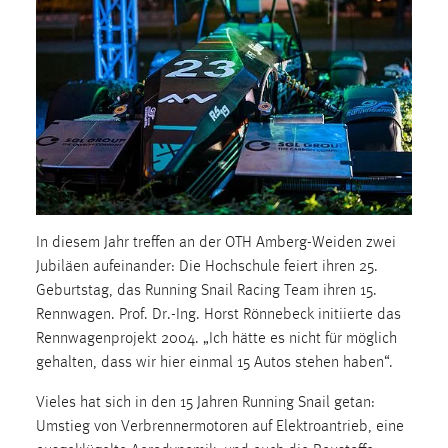
1 Jahr
Performance
Name:
staticfilecache
Zweck:
Für performante Seitenauslieferung wird in diesem Cookie
gespeichert, ob man eingeloggt ist.
In diesem Jahr treffen an der OTH Amberg-Weiden zwei
Jubiläen aufeinander: Die Hochschule feiert ihren 25.
Sprachpräferenz
Geburtstag, das Running Snail Racing Team ihren 15.
Name:
Rennwagen. Prof. Dr.-Ing. Horst Rönnebeck initiierte das
site-language-preference
Rennwagenprojekt 2004. „Ich hätte es nicht für möglich
gehalten, dass wir hier einmal 15 Autos stehen haben“.
Zweck:
Das Cookie speichert die gewählte Sprache der Website.
Vieles hat sich in den 15 Jahren Running Snail getan:
Umstieg von Verbrennermotoren auf Elektroantrieb, eine
Cookie Laufzeit: