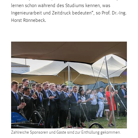
Zweck:
lernen schon während des Studiums kennen, was
Dieser Cookie ist notwendig um sich an der Website
Ingenieurarbeit und Zeitdruck bedeuten“, so Prof. Dr.-Ing.
einloggen zu können.
Horst Rönnebeck.
Cookie Laufzeit:
24 Stunden
STATISTIK
Statistik Cookies erfassen Informationen anonym.
Diese Informationen helfen uns zu verstehen, wie
unsere Besucher unsere Website nutzen.
Matomo
Name:
_pk_ref, _pk_cvar, _pk_id, _pk_ses
Zweck:
Zahlreiche Sponsoren und Gäste sind zur Enthüllung gekommen.
Zugriffsstatistik