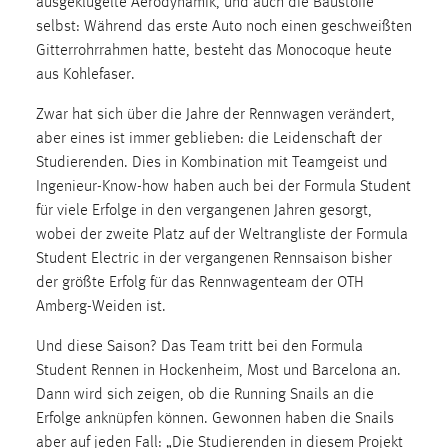
ausgeklügelte Aerodynamik, und auch die Baustoffe
30 Tage
selbst: Während das erste Auto noch einen geschweißten
Gitterrohrrahmen hatte, besteht das Monocoque heute
Chat
aus Kohlefaser.
Name:
Zwar hat sich über die Jahre der Rennwagen verändert,
MibewSessionID, MIBEW_UserID, mibew_locale, mibew-
aber eines ist immer geblieben: die Leidenschaft der
chat-frame-style-5e9dbeb1811c0446
Studierenden. Dies in Kombination mit Teamgeist und
Zweck:
Ingenieur-Know-how haben auch bei der Formula Student
Wird benötigt um die Chatfunktion nutzen zu können.
für viele Erfolge in den vergangenen Jahren gesorgt,
wobei der zweite Platz auf der Weltrangliste der Formula
Cookie Laufzeit:
Student Electric in der vergangenen Rennsaison bisher
MibewSessionID, mibew-chat-frame-style-
der größte Erfolg für das Rennwagenteam der OTH
5e9dbeb1811c0446 = Sitzungslaufzeit, mibew_locale = 3
Amberg-Weiden ist.
Jahre, MIBEW_UserID = 1 Jahr
Und diese Saison? Das Team tritt bei den Formula
Login
Student Rennen in Hockenheim, Most und Barcelona an.
Dann wird sich zeigen, ob die Running Snails an die
Name:
Erfolge anknüpfen können. Gewonnen haben die Snails
fe_user, be_user, be_lastLoginProvider
aber auf jeden Fall: „Die Studierenden in diesem Projekt