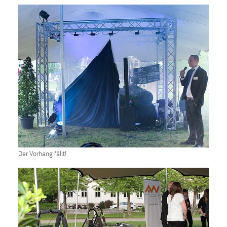
Cookie Laufzeit:
Max. 13 Monate
MARKETING
Marketing Cookies werden von Drittanbietern
verwendet, um personalisierte Werbung anzuzeigen.
Sie tun dies, indem sie Besucher über Websites
hinweg verfolgen.
Google Ads
Der Vorhang fällt!
Name:
_gcl_au
Anbieter:
Google Ireland Limited
Zweck: