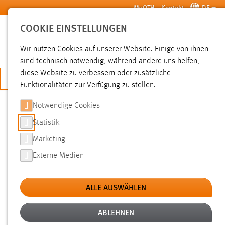
Zum Hauptinhalt springen
MyOTH
Kontakt
DE
COOKIE EINSTELLUNGEN
SUCHE
Wir nutzen Cookies auf unserer Website. Einige von ihnen
sind technisch notwendig, während andere uns helfen,
diese Website zu verbessern oder zusätzliche
JETZT BEWERBEN
Funktionalitäten zur Verfügung zu stellen.
Sie sind hier:
News der OTH Amberg-Weiden
Hochschule
Aktuelles
Notwendige Cookies
Statistik
15 JAHRE RUNNING SNAIL RACING
Marketing
TEAM: ENTHÜLLUNG RS19
Externe Medien
21.06.2019
ALLE AUSWÄHLEN
22.000 Arbeitsstunden, Ingenieurskunst
und viel Leidenschaft stecken in dem neuen
ABLEHNEN