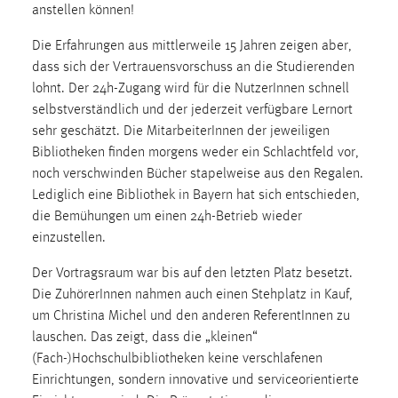
30 Tage
anstellen können!
Die Erfahrungen aus mittlerweile 15 Jahren zeigen aber,
Chat
dass sich der Vertrauensvorschuss an die Studierenden
lohnt. Der 24h-Zugang wird für die NutzerInnen schnell
Name:
selbstverständlich und der jederzeit verfügbare Lernort
MibewSessionID, MIBEW_UserID, mibew_locale, mibew-
sehr geschätzt. Die MitarbeiterInnen der jeweiligen
chat-frame-style-5e9dbeb1811c0446
Bibliotheken finden morgens weder ein Schlachtfeld vor,
Zweck:
noch verschwinden Bücher stapelweise aus den Regalen.
Wird benötigt um die Chatfunktion nutzen zu können.
Lediglich eine Bibliothek in Bayern hat sich entschieden,
Cookie Laufzeit:
die Bemühungen um einen 24h-Betrieb wieder
MibewSessionID, mibew-chat-frame-style-
einzustellen.
5e9dbeb1811c0446 = Sitzungslaufzeit, mibew_locale = 3
Der Vortragsraum war bis auf den letzten Platz besetzt.
Jahre, MIBEW_UserID = 1 Jahr
Die ZuhörerInnen nahmen auch einen Stehplatz in Kauf,
um Christina Michel und den anderen ReferentInnen zu
Login
lauschen. Das zeigt, dass die „kleinen“
(Fach-)Hochschulbibliotheken keine verschlafenen
Name:
Einrichtungen, sondern innovative und serviceorientierte
fe_user, be_user, be_lastLoginProvider