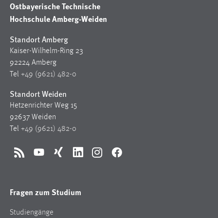
Ostbayerische Technische
Cookie Laufzeit:
Hochschule Amberg-Weiden
Max. 13 Monate
Standort Amberg
Kaiser-Wilhelm-Ring 23
92224 Amberg
MARKETING
Tel
+49 (9621) 482-0
Marketing Cookies werden von Drittanbietern
Standort Weiden
verwendet, um personalisierte Werbung anzuzeigen.
Sie tun dies, indem sie Besucher über Websites
Hetzenrichter Weg 15
hinweg verfolgen.
92637 Weiden
Tel
+49 (9621) 482-0
Google Ads
RSS
YouTube
Xing
LinkedIn
Instagram
Facebook
Name:
_gcl_au
Anbieter:
Fragen zum Studium
Google Ireland Limited
Studiengänge
Zweck: