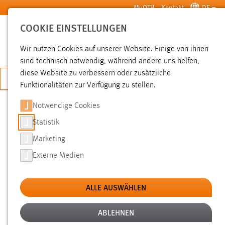
Zum Hauptinhalt springen
MyOTH
Kontakt
DE
COOKIE EINSTELLUNGEN
SUCHE
Wir nutzen Cookies auf unserer Website. Einige von ihnen
sind technisch notwendig, während andere uns helfen,
diese Website zu verbessern oder zusätzliche
JETZT BEWERBEN
Funktionalitäten zur Verfügung zu stellen.
Sie sind hier:
News der OTH Amberg-Weiden
Hochschule
Aktuelles
Notwendige Cookies
Statistik
24H-BIBLIOTHEKEN IN BAYERN –
Marketing
EIN ERFOLGSMODELL MIT
Externe Medien
VORBILDCHARAKTER
ALLE AUSWÄHLEN
20.06.2017
Der Bibliothekartag in Frankfurt a.M. war
ABLEHNEN