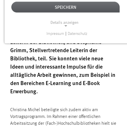
auch in diesem Jahr ein wichtiger,
SPEICHERN
deutschlandweiter Treffpunkt für
Expertinnen und Experten der Bibliotheks-
Details anzeigen
und Informationsbranche. Von der OTH
Amberg-Weiden nahmen Christina Michel,
Impressum
|
Datenschutz
NOTWENDIGE COOKIES
Leiterin der Bibliothek, und Stephanie
Notwendige Cookies ermöglichen grundlegende
Grimm, Stellvertretende Leiterin der
Funktionen und sind für die einwandfreie Funktion der
Bibliothek, teil. Sie konnten viele neue
Website erforderlich.
Ideen und interessante Impulse für die
alltägliche Arbeit gewinnen, zum Beispiel in
Einverständnis
den Bereichen E-Learning und E-Book
Name:
Erwerbung.
cookie_consent
Zweck:
Dieser Cookie speichert die ausgewählten Einverständnis-
Christina Michel beteiligte sich zudem aktiv am
Optionen des Benutzers
Vortragsprogramm. Im Rahmen einer öffentlichen
Arbeitssitzung der (Fach-)Hochschulbibliotheken hielt sie
Cookie Laufzeit: