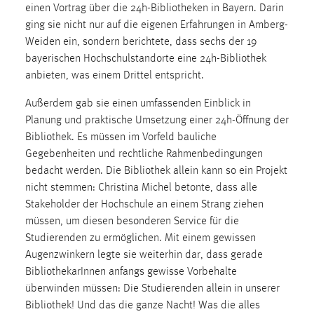
einen Vortrag über die 24h-Bibliotheken in Bayern. Darin
1 Jahr
ging sie nicht nur auf die eigenen Erfahrungen in Amberg-
Weiden ein, sondern berichtete, dass sechs der 19
Performance
bayerischen Hochschulstandorte eine 24h-Bibliothek
anbieten, was einem Drittel entspricht.
Name:
staticfilecache
Außerdem gab sie einen umfassenden Einblick in
Planung und praktische Umsetzung einer 24h-Öffnung der
Zweck:
Bibliothek. Es müssen im Vorfeld bauliche
Für performante Seitenauslieferung wird in diesem Cookie
gespeichert, ob man eingeloggt ist.
Gegebenheiten und rechtliche Rahmenbedingungen
bedacht werden. Die Bibliothek allein kann so ein Projekt
nicht stemmen: Christina Michel betonte, dass alle
Sprachpräferenz
Stakeholder der Hochschule an einem Strang ziehen
Name:
müssen, um diesen besonderen Service für die
site-language-preference
Studierenden zu ermöglichen. Mit einem gewissen
Augenzwinkern legte sie weiterhin dar, dass gerade
Zweck:
BibliothekarInnen anfangs gewisse Vorbehalte
Das Cookie speichert die gewählte Sprache der Website.
überwinden müssen: Die Studierenden allein in unserer
Cookie Laufzeit:
Bibliothek! Und das die ganze Nacht! Was die alles