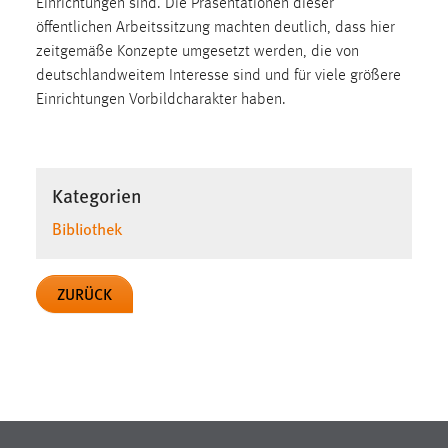
Einrichtungen sind. Die Präsentationen dieser
Zweck:
öffentlichen Arbeitssitzung machten deutlich, dass hier
Dieser Cookie ist notwendig um sich an der Website
zeitgemäße Konzepte umgesetzt werden, die von
einloggen zu können.
deutschlandweitem Interesse sind und für viele größere
Cookie Laufzeit:
Einrichtungen Vorbildcharakter haben.
24 Stunden
Kategorien
STATISTIK
Bibliothek
Statistik Cookies erfassen Informationen anonym.
Diese Informationen helfen uns zu verstehen, wie
unsere Besucher unsere Website nutzen.
ZURÜCK
Matomo
Name:
_pk_ref, _pk_cvar, _pk_id, _pk_ses
Zweck:
Zugriffsstatistik