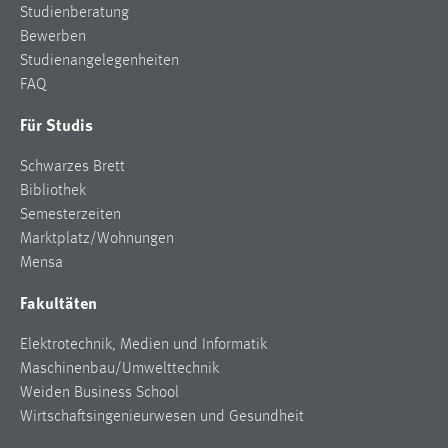
Studienberatung
Conversion-Tracking
Bewerben
Cookie Laufzeit:
Studienangelegenheiten
3 Monate
FAQ
Für Studis
Facebook Pixel
Schwarzes Brett
Name:
Bibliothek
_fbp
Semesterzeiten
Anbieter:
Marktplatz/Wohnungen
Facebook
Mensa
Zweck:
Fakultäten
Conversion-Tracking
Elektrotechnik, Medien und Informatik
Cookie Laufzeit:
Maschinenbau/Umwelttechnik
3 Monate
Weiden Business School
Wirtschaftsingenieurwesen und Gesundheit