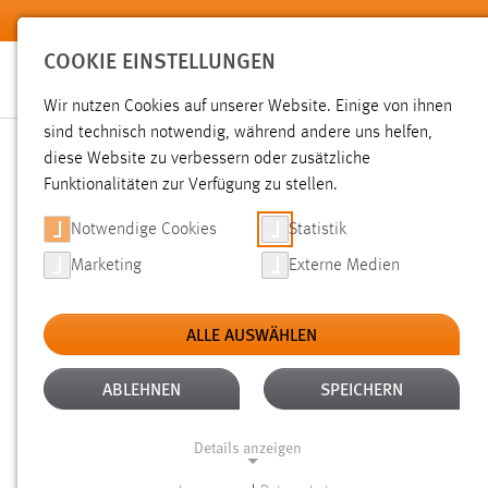
Zum Hauptinhalt springen
COOKIE EINSTELLUNGEN
Wir nutzen Cookies auf unserer Website. Einige von ihnen
Sie sind hier:
sind technisch notwendig, während andere uns helfen,
News der OTH Amberg-Weiden
Hochschule
Aktuelles
diese Website zu verbessern oder zusätzliche
Funktionalitäten zur Verfügung zu stellen.
WIRTSCHAFTSMINISTER H
Notwendige Cookies
Statistik
Marketing
Externe Medien
GAS ANLAGE DER STADTW
ALLE AUSWÄHLEN
06.10.2020
ABLEHNEN
SPEICHERN
Kraft-Wärme-Kopplung und Wasserstof
Bausteinen einer nachhaltigen und z
Details anzeigen
ist und wie beide Technologien äußer