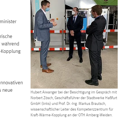
minister
rische
ng während
e-Kopplung
innovativen
s neue
Hubert Aiwanger bei der Besichtigung im Gespräch mit
Norbert Zösch, Geschäftsführer der Stadtwerke Haßfurt
GmbH (links) und Prof. Dr.-Ing. Markus Brautsch,
wissenschaftlicher Leiter des Kompetenzzentrum für
Kraft-Wärme-Kopplung an der OTH Amberg-Weiden.