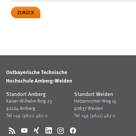
Cookie Laufzeit:
MibewSessionID, mibew-chat-frame-
ZURÜCK
style-5e9dbeb1811c0446 =
Sitzungslaufzeit, mibew_locale = 3
Jahre, MIBEW_UserID = 1 Jahr
Login
Name:
fe_user, be_user, be_lastLoginProvider
Zweck:
Dieser Cookie ist notwendig um sich an
Ostbayerische Technische
der Website einloggen zu können.
Hochschule Amberg-Weiden
Cookie Laufzeit:
24 Stunden
Standort Amberg
Standort Weiden
Kaiser-Wilhelm-Ring 23
Hetzenrichter Weg 15
92224 Amberg
92637 Weiden
STATISTIK
Tel
+49 (9621) 482-0
Tel
+49 (9621) 482-0
Statistik Cookies erfassen Informationen anonym.
Diese Informationen helfen uns zu verstehen, wie
RSS
YouTube
Xing
LinkedIn
Instagram
Facebook
unsere Besucher unsere Website nutzen.