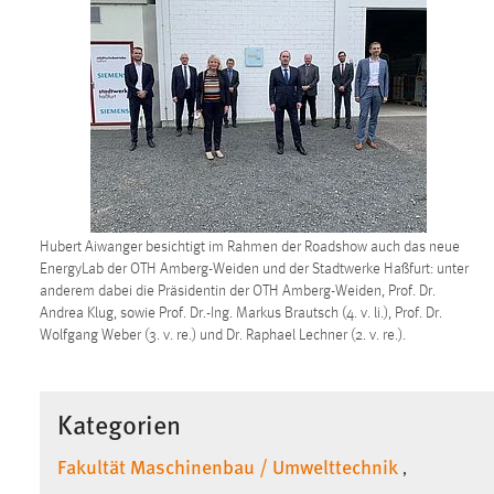
in diesem Cookie gespeichert, ob man
eingeloggt ist.
Sprachpräferenz
Name:
site-language-preference
Zweck:
Das Cookie speichert die gewählte
Sprache der Website.
Hubert Aiwanger besichtigt im Rahmen der Roadshow auch das neue
Cookie Laufzeit:
30 Tage
EnergyLab der OTH Amberg-Weiden und der Stadtwerke Haßfurt: unter
anderem dabei die Präsidentin der OTH Amberg-Weiden, Prof. Dr.
Andrea Klug, sowie Prof. Dr.-Ing. Markus Brautsch (4. v. li.), Prof. Dr.
Chat
Wolfgang Weber (3. v. re.) und Dr. Raphael Lechner (2. v. re.).
Name:
MibewSessionID, MIBEW_UserID,
mibew_locale, mibew-chat-frame-style-
5e9dbeb1811c0446
Kategorien
Zweck:
Wird benötigt um die Chatfunktion
Fakultät Maschinenbau / Umwelttechnik
,
nutzen zu können.