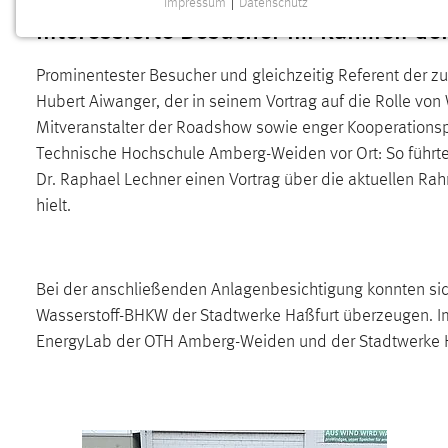
Impressum
|
Datenschutz
NOTWENDIGE COOKIES
interessierte Besucher im Rahmen der
Notwendige Cookies ermöglichen grundlegende
Prominentester Besucher und gleichzeitig Referent der
Funktionen und sind für die einwandfreie Funktion der
Website erforderlich.
Hubert Aiwanger, der in seinem Vortrag auf die Rolle von
Mitveranstalter der Roadshow sowie enger Kooperationspa
Einverständnis
Technische Hochschule Amberg-Weiden vor Ort: So führte 
Dr. Raphael Lechner einen Vortrag über die aktuellen
Name:
cookie_consent
hielt.
Zweck:
Dieser Cookie speichert die
ausgewählten Einverständnis-Optionen
des Benutzers
Bei der anschließenden Anlagenbesichtigung konnten sic
Cookie Laufzeit:
1 Jahr
Wasserstoff-BHKW der Stadtwerke Haßfurt überzeugen. I
EnergyLab der OTH Amberg-Weiden und der Stadtwerke H
Performance
Name:
staticfilecache
Zweck:
Für performante Seitenauslieferung wird