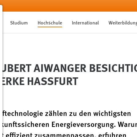
Studium
Hochschule
International
Weiterbildun
UBERT AIWANGER BESICHTI
ERKE HASSFURT
ftechnologie zählen zu den wichtigsten
ukunftssicheren Energieversorgung. Waru
st effizient zusammenpassen, erfuhren