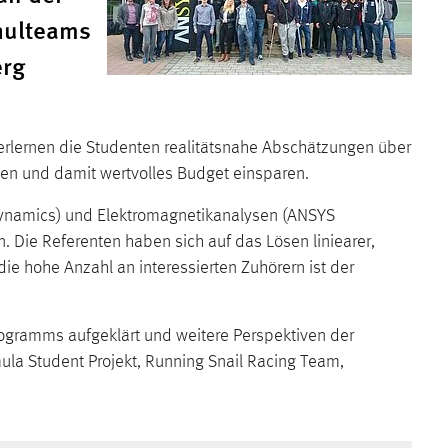
hulteams
erg
rlernen die Studenten realitätsnahe Abschätzungen über
etzen und damit wertvolles Budget einsparen.
 Dynamics) und Elektromagnetikanalysen (ANSYS
Die Referenten haben sich auf das Lösen liniearer,
die hohe Anzahl an interessierten Zuhörern ist der
ogramms aufgeklärt und weitere Perspektiven der
la Student Projekt, Running Snail Racing Team,