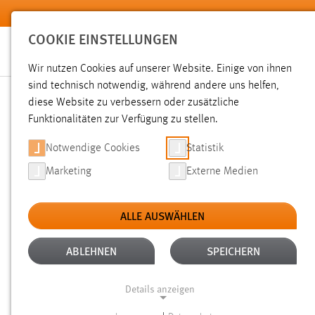
Zum Hauptinhalt springen
COOKIE EINSTELLUNGEN
Wir nutzen Cookies auf unserer Website. Einige von ihnen
Sie sind hier:
sind technisch notwendig, während andere uns helfen,
News der OTH Amberg-Weiden
Hochschule
Aktuelles
diese Website zu verbessern oder zusätzliche
Funktionalitäten zur Verfügung zu stellen.
ANSYS-WORKSHOP FÜR F
Notwendige Cookies
Statistik
Marketing
Externe Medien
WEIDEN
ALLE AUSWÄHLEN
30.09.2016
ABLEHNEN
SPEICHERN
Erste Erfahrungen mit Simulationsso
trainieren und bereits vorhandenes W
Details anzeigen
Mal der Workshop der Fa. ANSYS für 