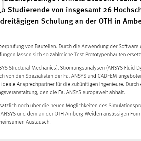
30 Studierende von insgesamt 26 Hochsc
 dreitägigen Schulung an der OTH in Amb
erprüfung von Bauteilen. Durch die Anwendung der Software e
rüfungen lassen sich so zahlreiche Test-Prototypenbauten ers
ANSYS Structural Mechanics), Strömungsanalysen (ANSYS Fluid
 von den Spezialisten der Fa. ANSYS und CADFEM angeboten. 
 ideale Ansprechpartner für die zukünftigen Ingenieure. Durch 
gsveranstaltung, den die Fa. ANSYS europaweit abhält.
sätzlich noch über die neuen Möglichkeiten des Simulationspr
on ANSYS und dem an der OTH Amberg-Weiden ansässigen Formu
emeinsamen Austausch.