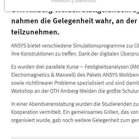
Impressum
|
Datenschutz
NOTWENDIGE COOKIES
OTH Amberg-Weiden stattgefunden. 1
Notwendige Cookies ermöglichen grundlegende
nahmen die Gelegenheit wahr, an der
Funktionen und sind für die einwandfreie Funktion der
teilzunehmen.
Website erforderlich.
Einverständnis
ANSYS bietet verschiedene Simulationsprogramme zur Üb
ihre Konstruktionen zu treffen. Dank der digitalen Überp
Name:
cookie_consent
Es wurden drei parallele Kurse – Festigkeitsanalysen (
Zweck:
Dieser Cookie speichert die
Electromagnetics & Maxwell) des Pakets ANSYS Workbench
ausgewählten Einverständnis-Optionen
sowie nichtlinearer Probleme spezialisiert und sind damit
des Benutzers
Workshop an der OTH Amberg-Weiden die größte Schulun
Cookie Laufzeit:
1 Jahr
In einer Abendveranstaltung wurden die Studierenden zu
Kooperation vermittelt. Ein gemeinsames Grillen, das v
Performance
organisiert wurde, gab noch weitere Gelegenheit zum g
Name:
staticfilecache
Zweck:
Für performante Seitenauslieferung wird