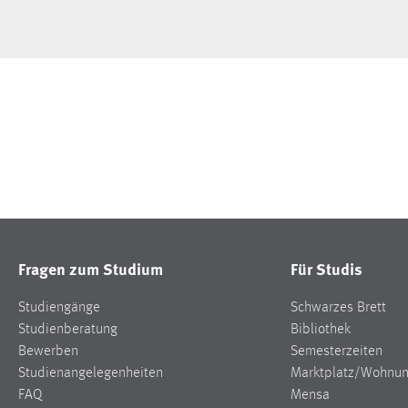
Fragen zum Studium
Für Studis
Studiengänge
Schwarzes Brett
Studienberatung
Bibliothek
Bewerben
Semesterzeiten
Studienangelegenheiten
Marktplatz/Wohnu
FAQ
Mensa