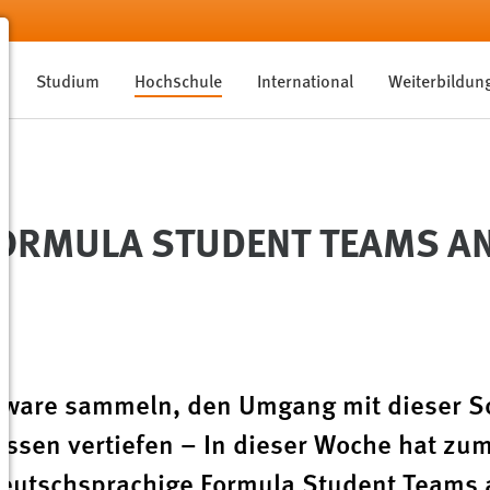
Studium
Hochschule
International
Weiterbildun
ORMULA STUDENT TEAMS AN
ftware sammeln, den Umgang mit dieser S
issen vertiefen – In dieser Woche hat zu
deutschsprachige Formula Student Teams 