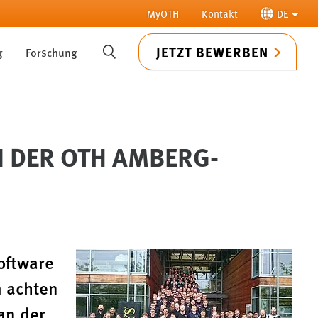
MyOTH
Kontakt
DE
JETZT BEWERBEN
g
Forschung
SUCHE
 DER OTH AMBERG-
oftware
m achten
an der