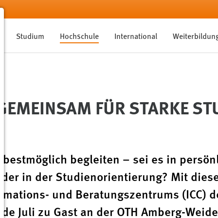
Studium
Hochschule
International
Weiterbildun
 GEMEINSAM FÜR STARKE S
estmöglich begleiten – sei es in persön
oder in der Studienorientierung? Mit dies
ormations- und Beratungszentrums (ICC) d
de Juli zu Gast an der OTH Amberg-Weide