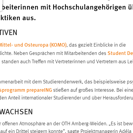
tarbeiterinnen mit Hochschulangehörigen ü
ktiken aus.
TIVEN
ittel- und Osteuropa (KOMO)
, das gezielt Einblicke in die
Student D
ichte. Neben Gesprächen mit Mitarbeitenden des
 standen auch Treffen mit Vertreterinnen und Vertretern aus L
mmenarbeit mit dem Studierendenwerk, das beispielsweise psy
gsprogramm prepareING
stießen auf großes Interesse. Bei e
den Anteil internationaler Studierender und über Herausforde
 WACHSEN
er offenen Atmosphäre an der OTH Amberg-Weiden. „Es ist bew
 auf ein Drittel steigern konnte“, sagte Projektmanagerin Adél