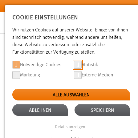
Zum Hauptinhalt springen
COOKIE EINSTELLUNGEN
Wir nutzen Cookies auf unserer Website. Einige von ihnen
Sie sind hier:
sind technisch notwendig, während andere uns helfen,
News der OTH Amberg-Weiden
Hochschule
Aktuelles
diese Website zu verbessern oder zusätzliche
Funktionalitäten zur Verfügung zu stellen.
AUSTAUSCH MIT PILSEN:
Notwendige Cookies
Statistik
Marketing
Externe Medien
05.08.2025
ALLE AUSWÄHLEN
Wie können Hochschulen Studierende b
Krisen, bei organisatorischen Fragen 
ABLEHNEN
SPEICHERN
Leitfrage war eine Delegation des Inf
Details anzeigen
Westböhmischen Universität Pilsen En