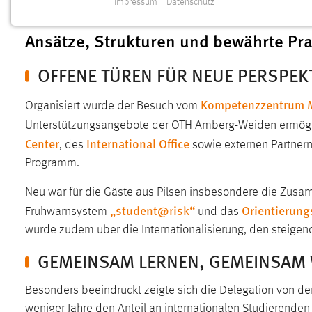
Impressum
|
Datenschutz
Tage lang tauschten sich die vier Mi
NOTWENDIGE COOKIES
Ansätze, Strukturen und bewährte Pra
Notwendige Cookies ermöglichen grundlegende
Funktionen und sind für die einwandfreie Funktion der
OFFENE TÜREN FÜR NEUE PERSPEK
Website erforderlich.
Kompetenzzentrum M
Einverständnis
Organisiert wurde der Besuch vom
Unterstützungsangebote der OTH Amberg-Weiden ermögl
Name:
cookie_consent
Center
International Office
, des
sowie externen Partnern
Zweck:
Dieser Cookie speichert die
Programm.
ausgewählten Einverständnis-Optionen
des Benutzers
Neu war für die Gäste aus Pilsen insbesondere die Zusa
„student@risk“
Orientierun
Frühwarnsystem
und das
Cookie Laufzeit:
1 Jahr
wurde zudem über die Internationalisierung, den steigen
Performance
GEMEINSAM LERNEN, GEMEINSAM
Name:
staticfilecache
Besonders beeindruckt zeigte sich die Delegation von d
weniger Jahre den Anteil an internationalen Studierenden
Zweck:
Für performante Seitenauslieferung wird