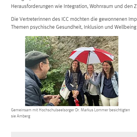
in diesem Cookie gespeichert, ob man
Herausforderungen wie Integration, Wohnraum und den 
eingeloggt ist.
Die Vertreterinnen des ICC möchten die gewonnenen Impu
Themen psychische Gesundheit, Inklusion und Wellbeing
Sprachpräferenz
Name:
site-language-preference
Zweck:
Das Cookie speichert die gewählte
Sprache der Website.
Cookie Laufzeit:
30 Tage
Chat
Name:
MibewSessionID, MIBEW_UserID,
mibew_locale, mibew-chat-frame-style-
Gemeinsam mit Hochschulseelsorger Dr. Markus Lommer besichtigten
5e9dbeb1811c0446
sie Amberg
Zweck:
Wird benötigt um die Chatfunktion
nutzen zu können.