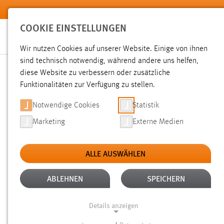
Zum Hauptinhalt springen
COOKIE EINSTELLUNGEN
Wir nutzen Cookies auf unserer Website. Einige von ihnen
Sie sind hier:
sind technisch notwendig, während andere uns helfen,
News der OTH Amberg-Weiden
Hochschule
Aktuelles
diese Website zu verbessern oder zusätzliche
Funktionalitäten zur Verfügung zu stellen.
COMPUTER AIDED ENGINE
Notwendige Cookies
Statistik
Marketing
Externe Medien
UND FORMOPTIMIERUNG
ALLE AUSWÄHLEN
06.12.2017
ABLEHNEN
SPEICHERN
Ein wichtiger Schritt zur Gestaltung 
Leichtbau mit einer Optimierung des 
Details anzeigen
Zielvorgaben Qualität, Kosten und Zei