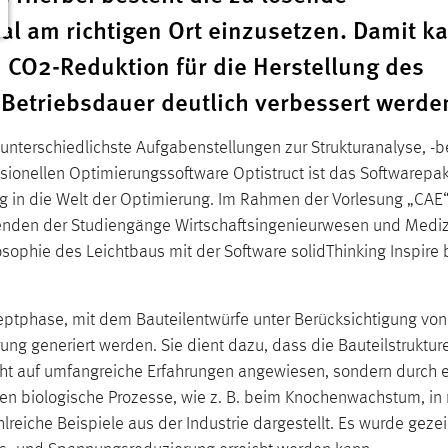
al am richtigen Ort einzusetzen. Damit k
 CO2-Reduktion für die Herstellung des
 Betriebsdauer deutlich verbessert werde
unterschiedlichste Aufgabenstellungen zur Strukturanalyse, -
ionellen Optimierungssoftware Optistruct ist das Softwarepa
eg in die Welt der Optimierung. Im Rahmen der Vorlesung „CAE“
renden der Studiengänge Wirtschaftsingenieurwesen und Medizin
sophie des Leichtbaus mit der Software solidThinking Inspire
onzeptphase, mit dem Bauteilentwürfe unter Berücksichtigung 
ng generiert werden. Sie dient dazu, dass die Bauteilstruktur
cht auf umfangreiche Erfahrungen angewiesen, sondern durch ei
rden biologische Prozesse, wie z. B. beim Knochenwachstum, 
lreiche Beispiele aus der Industrie dargestellt. Es wurde geze