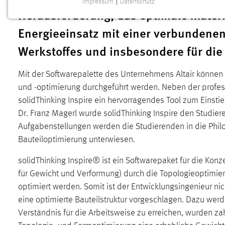
Impressum
|
Datenschutz
NOTWENDIGE COOKIES
Herausforderung, das optimale Materi
Notwendige Cookies ermöglichen grundlegende
Energieeinsatz mit einer verbundenen
Funktionen und sind für die einwandfreie Funktion der
Werkstoffes und insbesondere für die
Website erforderlich.
Einverständnis
Mit der Softwarepalette des Unternehmens Altair können 
und -optimierung durchgeführt werden. Neben der profess
Name:
cookie_consent
solidThinking Inspire ein hervorragendes Tool zum Einsti
Zweck:
Dr. Franz Magerl wurde solidThinking Inspire den Studie
Dieser Cookie speichert die
ausgewählten Einverständnis-Optionen
Aufgabenstellungen werden die Studierenden in die Philo
des Benutzers
Bauteiloptimierung unterwiesen.
Cookie Laufzeit:
1 Jahr
solidThinking Inspire® ist ein Softwarepaket für die K
für Gewicht und Verformung) durch die Topologieoptimieru
Performance
optimiert werden. Somit ist der Entwicklungsingenieur ni
eine optimierte Bauteilstruktur vorgeschlagen. Dazu we
Name:
staticfilecache
Verständnis für die Arbeitsweise zu erreichen, wurden zah
Zweck:
Für performante Seitenauslieferung wird