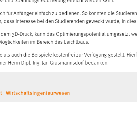
ts- und Spannungsreduzierung erreicht werden kann.
auch für Anfänger einfach zu bedienen. So konnten die Studier
, dass Interesse bei den Studierenden geweckt wurde, in die
 dem 3D-Druck, kann das Optimierungspotential umgesetzt we
 Möglichkeiten im Bereich des Leichtbaus.
e als auch die Beispiele kostenfrei zur Verfügung gestellt. Hi
ner Herrn Dipl.-Ing. Jan Grasmannsdorf bedanken.
t
Wirtschaftsingenieurwesen
,