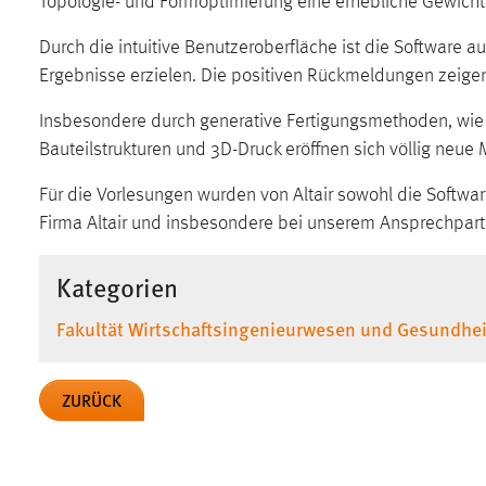
Topologie- und Formoptimierung eine erhebliche Gewich
in diesem Cookie gespeichert, ob man
eingeloggt ist.
Durch die intuitive Benutzeroberfläche ist die Software 
Ergebnisse erzielen. Die positiven Rückmeldungen zeigen
Sprachpräferenz
Insbesondere durch generative Fertigungsmethoden, wie
Name:
site-language-preference
Bauteilstrukturen und 3D-Druck eröffnen sich völlig neue
Zweck:
Das Cookie speichert die gewählte
Für die Vorlesungen wurden von Altair sowohl die Softwar
Sprache der Website.
Firma Altair und insbesondere bei unserem Ansprechpart
Cookie Laufzeit:
30 Tage
Kategorien
Chat
Fakultät Wirtschaftsingenieurwesen und Gesundhei
Name:
MibewSessionID, MIBEW_UserID,
mibew_locale, mibew-chat-frame-style-
ZURÜCK
5e9dbeb1811c0446
Zweck:
Wird benötigt um die Chatfunktion
nutzen zu können.