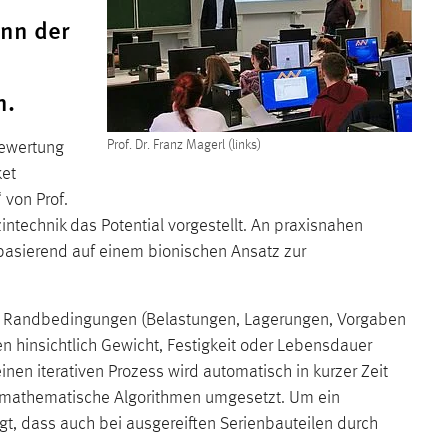
ann der
n.
bewertung
Prof. Dr. Franz Magerl (links)
ket
 von Prof.
technik das Potential vorgestellt. An praxisnahen
 basierend auf einem bionischen Ansatz zur
von Randbedingungen (Belastungen, Lagerungen, Vorgaben
en hinsichtlich Gewicht, Festigkeit oder Lebensdauer
nen iterativen Prozess wird automatisch in kurzer Zeit
in mathematische Algorithmen umgesetzt. Um ein
igt, dass auch bei ausgereiften Serienbauteilen durch