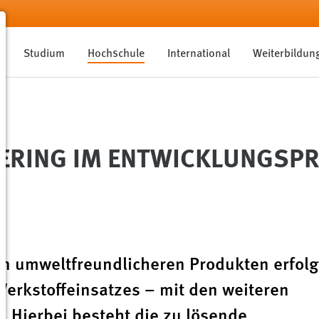
Studium
Hochschule
International
Weiterbildun
ERING IM ENTWICKLUNGSPR
von umweltfreundlicheren Produkten erfolg
Werkstoffeinsatzes – mit den weiteren
t. Hierbei besteht die zu lösende