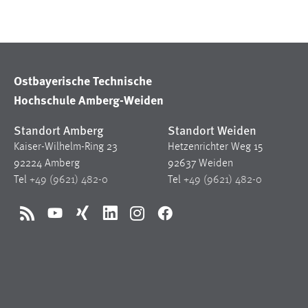
Cookie Laufzeit:
MibewSessionID, mibew-chat-frame-
style-5e9dbeb1811c0446 =
Sitzungslaufzeit, mibew_locale = 3
Jahre, MIBEW_UserID = 1 Jahr
Ostbayerische Technische
Hochschule Amberg-Weiden
Login
Standort Amberg
Standort Weiden
Name:
fe_user, be_user, be_lastLoginProvider
Kaiser-Wilhelm-Ring 23
Hetzenrichter Weg 15
Zweck:
Dieser Cookie ist notwendig um sich an
92224 Amberg
92637 Weiden
der Website einloggen zu können.
Tel
+49 (9621) 482-0
Tel
+49 (9621) 482-0
Cookie Laufzeit:
24 Stunden
RSS
YouTube
Xing
LinkedIn
Instagram
Facebook
STATISTIK
Statistik Cookies erfassen Informationen anonym.
Diese Informationen helfen uns zu verstehen, wie
unsere Besucher unsere Website nutzen.