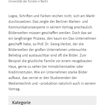
30 Tage
Universität der Künste in Berlin
Chat
Logos, Schriften und Farben reichen nicht, sich am Markt
durchzusetzen. Das zeigte der Berliner Marken- und
Name:
Kommunikationsexperte in seinem Vortrag anschaulich.
MibewSessionID, MIBEW_UserID, mibew_locale, mibew-
Bilderwelten müssen geschaffen werden. Doch das sei
chat-frame-style-5e9dbeb1811c0446
ein langfristiger Prozess, den kaum ein Dax-Unternehmen
Zweck:
geschafft habe, so Prof. Dr. Georg Herbst, der die
Wird benötigt um die Chatfunktion nutzen zu können.
Bilderwelten der großen Unternehmen untersuchte.
Beliebig und austauschbar sind oft die Bilder. Zum
Cookie Laufzeit:
Beispiel die glückliche Familie vor einem neugebauten
MibewSessionID, mibew-chat-frame-style-
Haus, gerne zu sehen bei Immobilienmakler oder
5e9dbeb1811c0446 = Sitzungslaufzeit, mibew_locale = 3
Jahre, MIBEW_UserID = 1 Jahr
Kreditinstituten. Wie ein Unternehmen starke Bilder
aufbaut, das verriet er den Studierenden der
Medientechnik und –produktion natürlich auch in seinem
Login
Vortrag.
Name:
fe_user, be_user, be_lastLoginProvider
Kategorie