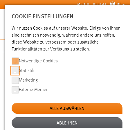
Zum Hauptinhalt springen
MyOTH
Kontakt
DE
COOKIE EINSTELLUNGEN
SUCHE
Wir nutzen Cookies auf unserer Website. Einige von ihnen
sind technisch notwendig, während andere uns helfen,
diese Website zu verbessern oder zusätzliche
JETZT BEWERBEN
Funktionalitäten zur Verfügung zu stellen.
Sie sind hier:
News der OTH Amberg-Weiden
Hochschule
Aktuelles
Notwendige Cookies
Statistik
CORPORATE IMAGERY: BILDER
Marketing
SAGEN MEHR ALS WORTE
Externe Medien
04.07.2017
ALLE AUSWÄHLEN
Bilder lösen Emotionen aus, wecken
Aufmerksamkeit. In der Werbung werden sie
ABLEHNEN