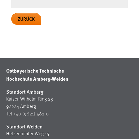
Zweck:
Dieser Cookie ist notwendig um sich an der Website
ZURÜCK
einloggen zu können.
Cookie Laufzeit:
24 Stunden
STATISTIK
Ostbayerische Technische
Statistik Cookies erfassen Informationen anonym.
Hochschule Amberg-Weiden
Diese Informationen helfen uns zu verstehen, wie
unsere Besucher unsere Website nutzen.
Standort Amberg
Kaiser-Wilhelm-Ring 23
Matomo
92224 Amberg
Name:
Tel
+49 (9621) 482-0
_pk_ref, _pk_cvar, _pk_id, _pk_ses
Standort Weiden
Zweck:
Hetzenrichter Weg 15
Zugriffsstatistik