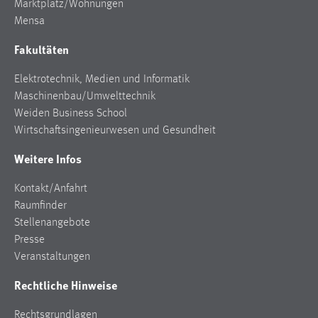
Marktplatz/Wohnungen
Conversion-Tracking
Mensa
Cookie Laufzeit:
Fakultäten
3 Monate
Elektrotechnik, Medien und Informatik
Facebook Pixel
Maschinenbau/Umwelttechnik
Weiden Business School
Name:
Wirtschaftsingenieurwesen und Gesundheit
_fbp
Weitere Infos
Anbieter:
Facebook
Kontakt/Anfahrt
Raumfinder
Zweck:
Stellenangebote
Conversion-Tracking
Presse
Cookie Laufzeit:
Veranstaltungen
3 Monate
Rechtliche Hinweise
Rechtsgrundlagen