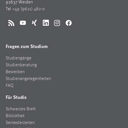
92637 Weiden
Tel
+49 (9621) 482-0
Cookie Laufzeit:
Max. 13 Monate
RSS
YouTube
Xing
LinkedIn
Instagram
Facebook
MARKETING
Fragen zum Studium
Marketing Cookies werden von Drittanbietern
verwendet, um personalisierte Werbung anzuzeigen.
Studiengänge
Sie tun dies, indem sie Besucher über Websites
Studienberatung
hinweg verfolgen.
Bewerben
Studienangelegenheiten
Google Ads
FAQ
Name:
Für Studis
_gcl_au
Schwarzes Brett
Anbieter:
Bibliothek
Google Ireland Limited
Semesterzeiten
Zweck: