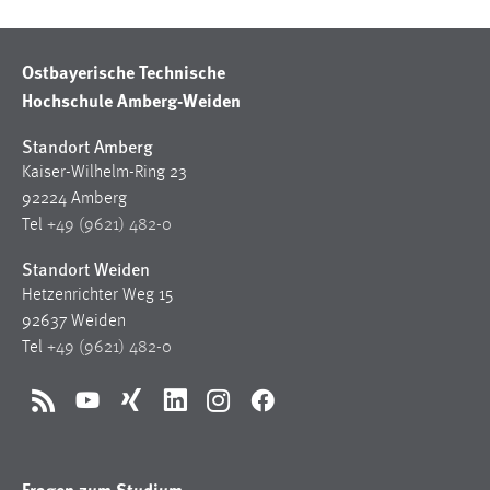
Cookie Laufzeit:
Max. 13 Monate
Ostbayerische Technische
Hochschule Amberg-Weiden
Standort Amberg
MARKETING
Kaiser-Wilhelm-Ring 23
Marketing Cookies werden von Drittanbietern
92224 Amberg
verwendet, um personalisierte Werbung anzuzeigen.
Tel
+49 (9621) 482-0
Sie tun dies, indem sie Besucher über Websites
hinweg verfolgen.
Standort Weiden
Hetzenrichter Weg 15
Google Ads
92637 Weiden
Tel
+49 (9621) 482-0
Name:
_gcl_au
RSS
YouTube
Xing
LinkedIn
Instagram
Facebook
Anbieter:
Google Ireland Limited
Fragen zum Studium
Zweck: