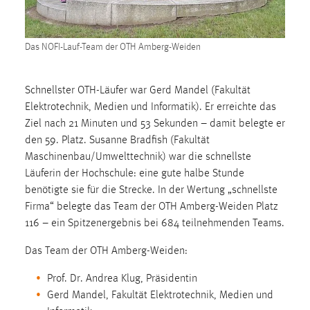
1 Jahr
Das NOFI-Lauf-Team der OTH Amberg-Weiden
Performance
Name:
Schnellster OTH-Läufer war Gerd Mandel (Fakultät
staticfilecache
Elektrotechnik, Medien und Informatik). Er erreichte das
Zweck:
Ziel nach 21 Minuten und 53 Sekunden – damit belegte er
Für performante Seitenauslieferung wird in diesem Cookie
den 59. Platz. Susanne Bradfish (Fakultät
gespeichert, ob man eingeloggt ist.
Maschinenbau/Umwelttechnik) war die schnellste
Läuferin der Hochschule: eine gute halbe Stunde
Sprachpräferenz
benötigte sie für die Strecke. In der Wertung „schnellste
Firma“ belegte das Team der OTH Amberg-Weiden Platz
Name:
116 – ein Spitzenergebnis bei 684 teilnehmenden Teams.
site-language-preference
Das Team der OTH Amberg-Weiden:
Zweck:
Das Cookie speichert die gewählte Sprache der Website.
Prof. Dr. Andrea Klug, Präsidentin
Gerd Mandel, Fakultät Elektrotechnik, Medien und
Cookie Laufzeit: