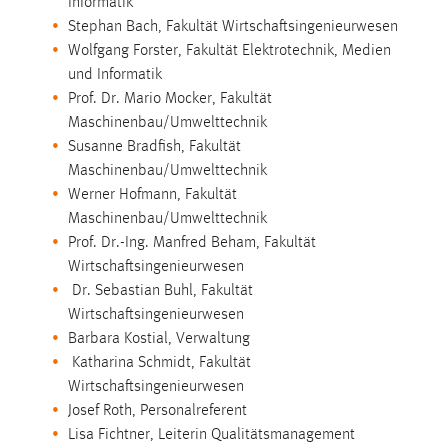
Informatik
30 Tage
Stephan Bach, Fakultät Wirtschaftsingenieurwesen
Wolfgang Forster, Fakultät Elektrotechnik, Medien
Chat
und Informatik
Prof. Dr. Mario Mocker, Fakultät
Name:
Maschinenbau/Umwelttechnik
MibewSessionID, MIBEW_UserID, mibew_locale, mibew-
Susanne Bradfish, Fakultät
chat-frame-style-5e9dbeb1811c0446
Maschinenbau/Umwelttechnik
Zweck:
Werner Hofmann, Fakultät
Wird benötigt um die Chatfunktion nutzen zu können.
Maschinenbau/Umwelttechnik
Cookie Laufzeit:
Prof. Dr.-Ing. Manfred Beham, Fakultät
MibewSessionID, mibew-chat-frame-style-
Wirtschaftsingenieurwesen
5e9dbeb1811c0446 = Sitzungslaufzeit, mibew_locale = 3
Dr. Sebastian Buhl, Fakultät
Jahre, MIBEW_UserID = 1 Jahr
Wirtschaftsingenieurwesen
Barbara Kostial, Verwaltung
Katharina Schmidt, Fakultät
Login
Wirtschaftsingenieurwesen
Name:
Josef Roth, Personalreferent
fe_user, be_user, be_lastLoginProvider
Lisa Fichtner, Leiterin Qualitätsmanagement