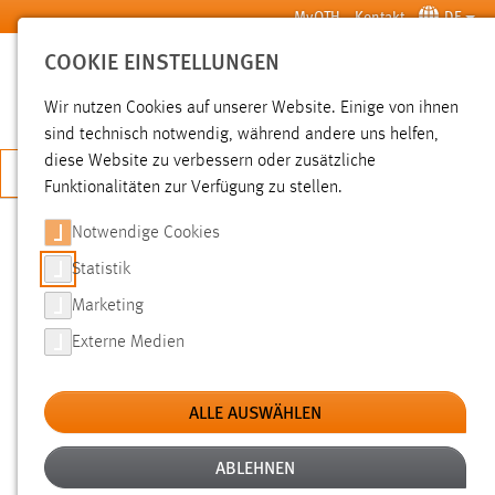
Zum Hauptinhalt springen
MyOTH
Kontakt
DE
COOKIE EINSTELLUNGEN
SUCHE
Wir nutzen Cookies auf unserer Website. Einige von ihnen
sind technisch notwendig, während andere uns helfen,
diese Website zu verbessern oder zusätzliche
JETZT BEWERBEN
Funktionalitäten zur Verfügung zu stellen.
Sie sind hier:
News der OTH Amberg-Weiden
Hochschule
Aktuelles
Notwendige Cookies
Statistik
DAS LIEF GUT: OTH-TEAM
Marketing
ERFOLGREICH BEIM NOFI-LAUF
Externe Medien
2016
ALLE AUSWÄHLEN
10.05.2016
Der NOFI-Lauf in Weiden hat die Menschen in
ABLEHNEN