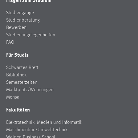
Conversion-Tracking
Studiengänge
Cookie Laufzeit:
Studienberatung
3 Monate
Bewerben
Studienangelegenheiten
Facebook Pixel
FAQ
Für Studis
Name:
_fbp
Schwarzes Brett
Anbieter:
Bibliothek
Facebook
Semesterzeiten
Marktplatz/Wohnungen
Zweck:
Mensa
Conversion-Tracking
Fakultäten
Cookie Laufzeit:
3 Monate
Elektrotechnik, Medien und Informatik
Maschinenbau/Umwelttechnik
Weiden Business School