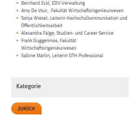
Bernhard Eckl, EDV-Verwaltung
Zweck:
Amy De Vour, Fakultät Wirtschaftsingenieurwesen
Dieser Cookie ist notwendig um sich an der Website
Sonja Wiesel, Leiterin Hochschulkommunikation und
einloggen zu können.
Öffentlichkeitsarbeit
Cookie Laufzeit:
Alexandra Falge, Studien- und Career Service
24 Stunden
Frank Guggenmos, Fakultät
Wirtschaftsingenieurwesen
Sabine Märtin, Leiterin OTH Professional
STATISTIK
Statistik Cookies erfassen Informationen anonym.
Diese Informationen helfen uns zu verstehen, wie
Kategorie
unsere Besucher unsere Website nutzen.
Matomo
ZURÜCK
Name:
_pk_ref, _pk_cvar, _pk_id, _pk_ses
Zweck:
Zugriffsstatistik