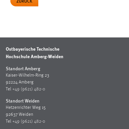
ZURÜCK
EXTERNE MEDIEN
Um Inhalte von Videoplattformen und Social Media
Plattformen anzeigen zu können, werden von diesen
externen Medien Cookies gesetzt.
YouTube
Ostbayerische Technische
Hochschule Amberg-Weiden
Vimeo
Standort Amberg
Kaiser-Wilhelm-Ring 23
92224 Amberg
Tel
+49 (9621) 482-0
Standort Weiden
Hetzenrichter Weg 15
92637 Weiden
Tel
+49 (9621) 482-0