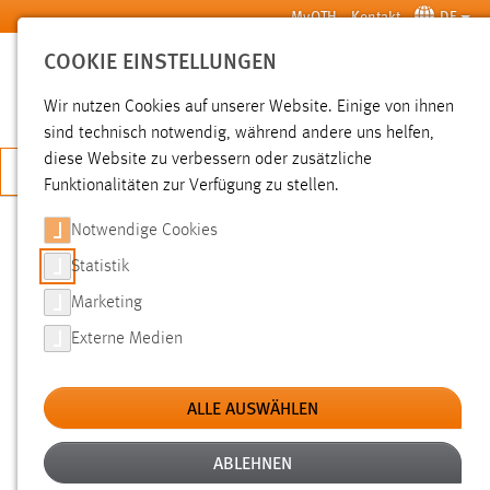
Zum Hauptinhalt springen
MyOTH
Kontakt
DE
COOKIE EINSTELLUNGEN
SUCHE
Wir nutzen Cookies auf unserer Website. Einige von ihnen
sind technisch notwendig, während andere uns helfen,
diese Website zu verbessern oder zusätzliche
JETZT BEWERBEN
Funktionalitäten zur Verfügung zu stellen.
Sie sind hier:
News der OTH Amberg-Weiden
Hochschule
Aktuelles
Notwendige Cookies
Statistik
DEUTSCH-TSCHECHISCHE
Marketing
SCHÜLERGRUPPE ERKUNDET
Externe Medien
STUDIENMÖGLICHKEITEN AN DER
OTH AMBERG-WEIDEN
ALLE AUSWÄHLEN
ABLEHNEN
11.06.2026