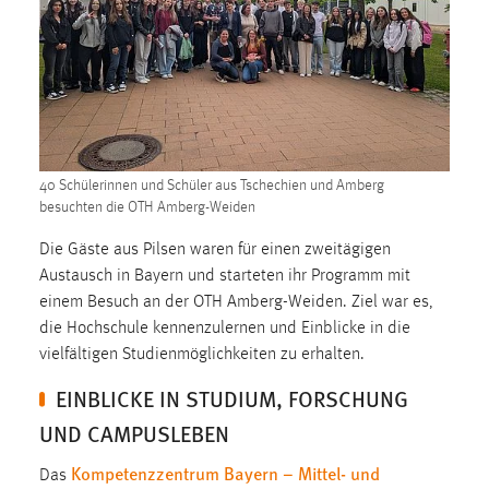
1 Jahr
Performance
Name:
staticfilecache
40 Schülerinnen und Schüler aus Tschechien und Amberg
Zweck:
besuchten die OTH Amberg-Weiden
Für performante Seitenauslieferung wird in diesem Cookie
gespeichert, ob man eingeloggt ist.
Die Gäste aus Pilsen waren für einen zweitägigen
Austausch in Bayern und starteten ihr Programm mit
Sprachpräferenz
einem Besuch an der OTH Amberg-Weiden. Ziel war es,
die Hochschule kennenzulernen und Einblicke in die
Name:
vielfältigen Studienmöglichkeiten zu erhalten.
site-language-preference
EINBLICKE IN STUDIUM, FORSCHUNG
Zweck:
UND CAMPUSLEBEN
Das Cookie speichert die gewählte Sprache der Website.
Kompetenzzentrum Bayern – Mittel- und
Cookie Laufzeit:
Das