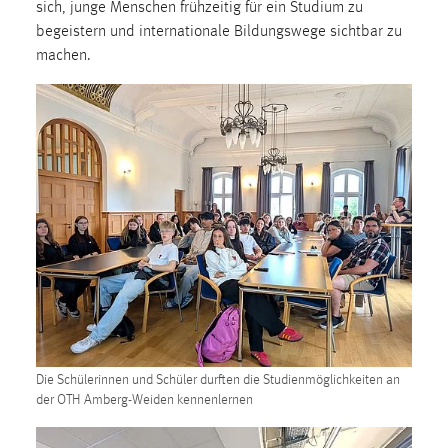
sich, junge Menschen frühzeitig für ein Studium zu
begeistern und internationale Bildungswege sichtbar zu
Cookie Laufzeit:
machen.
Max. 13 Monate
MARKETING
Marketing Cookies werden von Drittanbietern
verwendet, um personalisierte Werbung anzuzeigen.
Sie tun dies, indem sie Besucher über Websites
hinweg verfolgen.
Google Ads
Name:
_gcl_au
Die Schülerinnen und Schüler durften die Studienmöglichkeiten an
Anbieter:
der OTH Amberg-Weiden kennenlernen
Google Ireland Limited
Zweck: