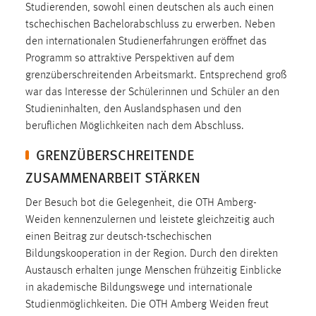
Studierenden, sowohl einen deutschen als auch einen
Zweck:
tschechischen Bachelorabschluss zu erwerben. Neben
Dieser Cookie ist notwendig um sich an der Website
den internationalen Studienerfahrungen eröffnet das
einloggen zu können.
Programm so attraktive Perspektiven auf dem
Cookie Laufzeit:
grenzüberschreitenden Arbeitsmarkt. Entsprechend groß
24 Stunden
war das Interesse der Schülerinnen und Schüler an den
Studieninhalten, den Auslandsphasen und den
beruflichen Möglichkeiten nach dem Abschluss.
STATISTIK
GRENZÜBERSCHREITENDE
Statistik Cookies erfassen Informationen anonym.
ZUSAMMENARBEIT STÄRKEN
Diese Informationen helfen uns zu verstehen, wie
unsere Besucher unsere Website nutzen.
Der Besuch bot die Gelegenheit, die OTH Amberg-
Weiden kennenzulernen und leistete gleichzeitig auch
Matomo
einen Beitrag zur deutsch-tschechischen
Bildungskooperation in der Region. Durch den direkten
Name:
Austausch erhalten junge Menschen frühzeitig Einblicke
_pk_ref, _pk_cvar, _pk_id, _pk_ses
in akademische Bildungswege und internationale
Zweck:
Studienmöglichkeiten. Die OTH Amberg Weiden freut
Zugriffsstatistik