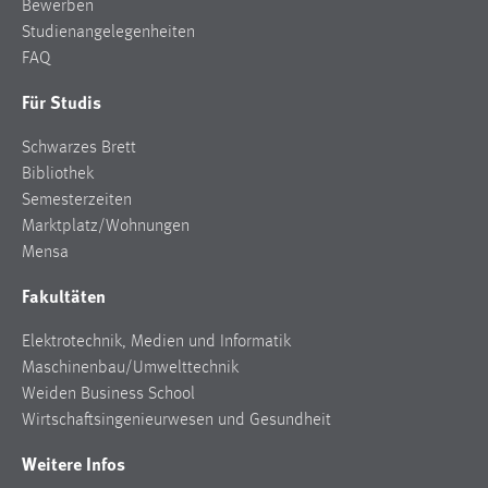
Bewerben
Studienangelegenheiten
Cookie Laufzeit:
FAQ
Max. 13 Monate
Für Studis
MARKETING
Schwarzes Brett
Bibliothek
Marketing Cookies werden von Drittanbietern
Semesterzeiten
verwendet, um personalisierte Werbung anzuzeigen.
Marktplatz/Wohnungen
Sie tun dies, indem sie Besucher über Websites
Mensa
hinweg verfolgen.
Fakultäten
Google Ads
Elektrotechnik, Medien und Informatik
Name:
Maschinenbau/Umwelttechnik
_gcl_au
Weiden Business School
Wirtschaftsingenieurwesen und Gesundheit
Anbieter:
Google Ireland Limited
Weitere Infos
Zweck: