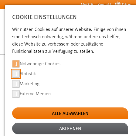
Zum Hauptinhalt springen
MyOTH
Kontakt
DE
COOKIE EINSTELLUNGEN
SUCHE
Wir nutzen Cookies auf unserer Website. Einige von ihnen
sind technisch notwendig, während andere uns helfen,
diese Website zu verbessern oder zusätzliche
JETZT BEWERBEN
Funktionalitäten zur Verfügung zu stellen.
Sie sind hier:
News der OTH Amberg-Weiden
Hochschule
Aktuelles
Notwendige Cookies
Statistik
ENERGIE SPAREN: „STROM AUS
Marketing
ABWÄRME“
Externe Medien
11.12.2015
ALLE AUSWÄHLEN
Energieeffizienz wird als Maßstab für die
internationale Wettbewerbsfähigkeit und
ABLEHNEN