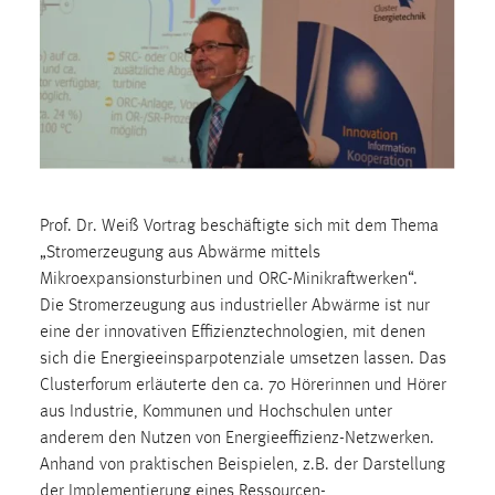
1 Jahr
Performance
Name:
staticfilecache
Zweck:
Für performante Seitenauslieferung wird in diesem Cookie
Prof. Dr. Weiß Vortrag beschäftigte sich mit dem Thema
gespeichert, ob man eingeloggt ist.
„Stromerzeugung aus Abwärme mittels
Mikroexpansionsturbinen und ORC-Minikraftwerken“.
Sprachpräferenz
Die Stromerzeugung aus industrieller Abwärme ist nur
eine der innovativen Effizienztechnologien, mit denen
Name:
sich die Energieeinsparpotenziale umsetzen lassen. Das
site-language-preference
Clusterforum erläuterte den ca. 70 Hörerinnen und Hörer
aus Industrie, Kommunen und Hochschulen unter
Zweck:
Das Cookie speichert die gewählte Sprache der Website.
anderem den Nutzen von Energieeffizienz-Netzwerken.
Anhand von praktischen Beispielen, z.B. der Darstellung
Cookie Laufzeit:
der Implementierung eines Ressourcen-