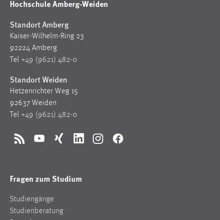
Hochschule Amberg-Weiden
Zweck:
Dieser Cookie ist notwendig um sich an der Website
Standort Amberg
einloggen zu können.
Kaiser-Wilhelm-Ring 23
Cookie Laufzeit:
92224 Amberg
24 Stunden
Tel
+49 (9621) 482-0
Standort Weiden
Hetzenrichter Weg 15
STATISTIK
92637 Weiden
Statistik Cookies erfassen Informationen anonym.
Tel
+49 (9621) 482-0
Diese Informationen helfen uns zu verstehen, wie
unsere Besucher unsere Website nutzen.
RSS
YouTube
Xing
LinkedIn
Instagram
Facebook
Matomo
Fragen zum Studium
Name:
_pk_ref, _pk_cvar, _pk_id, _pk_ses
Studiengänge
Zweck:
Studienberatung
Zugriffsstatistik