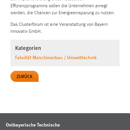
30 Tage
Effizienzprogramms sollen die Unternehmen anregt
werden, die Chancen zur Energieeinsparung zu nutzen.
Chat
Das Clusterforum ist eine Veranstaltung von Bayern
Name:
Innovativ GmbH.
MibewSessionID, MIBEW_UserID, mibew_locale, mibew-
chat-frame-style-5e9dbeb1811c0446
Kategorien
Zweck:
Fakultät Maschinenbau / Umwelttechnik
Wird benötigt um die Chatfunktion nutzen zu können.
Cookie Laufzeit:
ZURÜCK
MibewSessionID, mibew-chat-frame-style-
5e9dbeb1811c0446 = Sitzungslaufzeit, mibew_locale = 3
Jahre, MIBEW_UserID = 1 Jahr
Login
Name:
Ostbayerische Technische
fe_user, be_user, be_lastLoginProvider