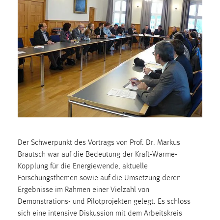
30 Tage
Chat
Name:
MibewSessionID, MIBEW_UserID, mibew_locale, mibew-
chat-frame-style-5e9dbeb1811c0446
Zweck:
Wird benötigt um die Chatfunktion nutzen zu können.
Cookie Laufzeit:
MibewSessionID, mibew-chat-frame-style-
5e9dbeb1811c0446 = Sitzungslaufzeit, mibew_locale = 3
Der Schwerpunkt des Vortrags von Prof. Dr. Markus
Jahre, MIBEW_UserID = 1 Jahr
Brautsch war auf die Bedeutung der Kraft-Wärme-
Kopplung für die Energiewende, aktuelle
Forschungsthemen sowie auf die Umsetzung deren
Login
Ergebnisse im Rahmen einer Vielzahl von
Name:
Demonstrations- und Pilotprojekten gelegt. Es schloss
fe_user, be_user, be_lastLoginProvider
sich eine intensive Diskussion mit dem Arbeitskreis