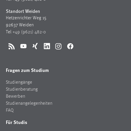
Standort Weiden
Cookie Laufzeit:
Max. 13 Monate
Hetzenrichter Weg 15
92637 Weiden
Tel
+49 (9621) 482-0
MARKETING
RSS
YouTube
Xing
LinkedIn
Instagram
Facebook
Marketing Cookies werden von Drittanbietern
verwendet, um personalisierte Werbung anzuzeigen.
Sie tun dies, indem sie Besucher über Websites
Fragen zum Studium
hinweg verfolgen.
Studiengänge
Google Ads
Studienberatung
Name:
Bewerben
_gcl_au
Studienangelegenheiten
FAQ
Anbieter:
Google Ireland Limited
Für Studis
Zweck: