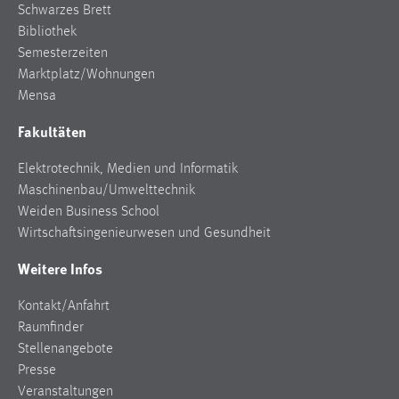
Schwarzes Brett
Conversion-Tracking
Bibliothek
Cookie Laufzeit:
Semesterzeiten
3 Monate
Marktplatz/Wohnungen
Mensa
Facebook Pixel
Fakultäten
Name:
Elektrotechnik, Medien und Informatik
_fbp
Maschinenbau/Umwelttechnik
Anbieter:
Weiden Business School
Facebook
Wirtschaftsingenieurwesen und Gesundheit
Zweck:
Weitere Infos
Conversion-Tracking
Kontakt/Anfahrt
Cookie Laufzeit:
Raumfinder
3 Monate
Stellenangebote
Presse
Veranstaltungen