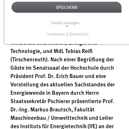
der OTH in Amberg traf sich der CSU-
SPEICHERN
Arbeitskreis Energiewende im
Bezirksverband Oberpfalz mit
Details anzeigen
Staatssekretär MdL Franz Josef Pschierer,
Bayerisches Staatsministerium für
Impressum
|
Datenschutz
NOTWENDIGE COOKIES
Wirtschaft und Medien, Energie und
Notwendige Cookies ermöglichen grundlegende
Technologie, und MdL Tobias Reiß
Funktionen und sind für die einwandfreie Funktion der
(Tirschenreuth). Nach einer Begrüßung der
Website erforderlich.
Gäste im Senatssaal der Hochschule durch
Präsident Prof. Dr. Erich Bauer und eine
Einverständnis
Vorstellung des aktuellen Sachstandes der
Name:
Energiewende in Bayern durch Herrn
cookie_consent
Staatssekretär Pschierer präsentierte Prof.
Zweck:
Dr.-Ing. Markus Brautsch, Fakultät
Dieser Cookie speichert die ausgewählten Einverständnis-
Maschinenbau / Umwelttechnik und Leiter
Optionen des Benutzers
des Instituts für Energietechnik (IfE) an der
Cookie Laufzeit: