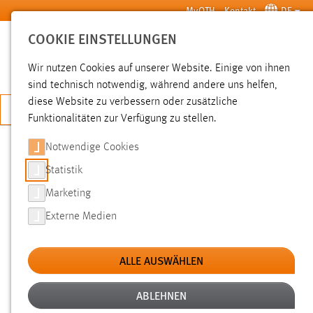
Zum Hauptinhalt springen
MyOTH
Kontakt
DE
COOKIE EINSTELLUNGEN
SUCHE
Wir nutzen Cookies auf unserer Website. Einige von ihnen
sind technisch notwendig, während andere uns helfen,
diese Website zu verbessern oder zusätzliche
JETZT BEWERBEN
Funktionalitäten zur Verfügung zu stellen.
Sie sind hier:
News der OTH Amberg-Weiden
Hochschule
Aktuelles
Notwendige Cookies
Statistik
ENERGIEPOLITISCHES GESPRÄCH
Marketing
MIT STAATSSEKRETÄR PSCHIERER
Externe Medien
UND MDL REISS
ALLE AUSWÄHLEN
16.01.2015
Zu einem energiepolitischen Gespräch an
ABLEHNEN