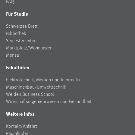
EXTERNE MEDIEN
FAQ
Um Inhalte von Videoplattformen und Social Media
Für Studis
Plattformen anzeigen zu können, werden von diesen
externen Medien Cookies gesetzt.
Schwarzes Brett
Bibliothek
YouTube
Semesterzeiten
Marktplatz/Wohnungen
Mensa
Vimeo
Fakultäten
Elektrotechnik, Medien und Informatik
Maschinenbau/Umwelttechnik
Weiden Business School
Wirtschaftsingenieurwesen und Gesundheit
Weitere Infos
Kontakt/Anfahrt
Raumfinder