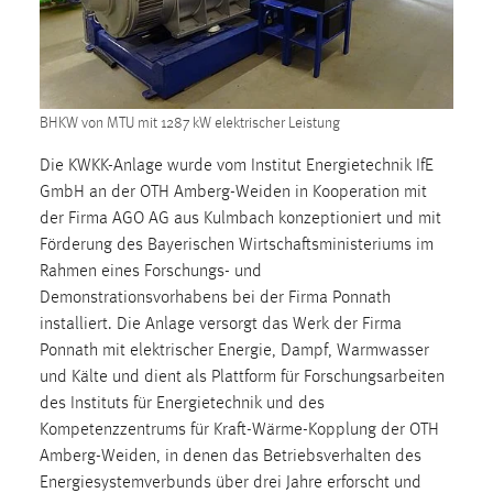
1 Jahr
Performance
BHKW von MTU mit 1287 kW elektrischer Leistung
Name:
staticfilecache
Die KWKK-Anlage wurde vom Institut Energietechnik IfE
Zweck:
GmbH an der OTH Amberg-Weiden in Kooperation mit
Für performante Seitenauslieferung wird in diesem Cookie
der Firma AGO AG aus Kulmbach konzeptioniert und mit
gespeichert, ob man eingeloggt ist.
Förderung des Bayerischen Wirtschaftsministeriums im
Rahmen eines Forschungs- und
Demonstrationsvorhabens bei der Firma Ponnath
Sprachpräferenz
installiert. Die Anlage versorgt das Werk der Firma
Name:
Ponnath mit elektrischer Energie, Dampf, Warmwasser
site-language-preference
und Kälte und dient als Plattform für Forschungsarbeiten
des Instituts für Energietechnik und des
Zweck:
Kompetenzzentrums für Kraft-Wärme-Kopplung der OTH
Das Cookie speichert die gewählte Sprache der Website.
Amberg-Weiden, in denen das Betriebsverhalten des
Cookie Laufzeit:
Energiesystemverbunds über drei Jahre erforscht und