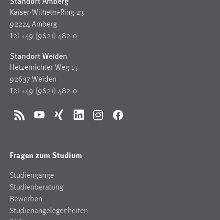
Standort Amberg
Conversion-Tracking
Kaiser-Wilhelm-Ring 23
92224 Amberg
Cookie Laufzeit:
Tel
+49 (9621) 482-0
3 Monate
Standort Weiden
Facebook Pixel
Hetzenrichter Weg 15
92637 Weiden
Name:
Tel
+49 (9621) 482-0
_fbp
Anbieter:
RSS
YouTube
Xing
LinkedIn
Instagram
Facebook
Facebook
Zweck:
Fragen zum Studium
Conversion-Tracking
Cookie Laufzeit:
Studiengänge
3 Monate
Studienberatung
Bewerben
Studienangelegenheiten