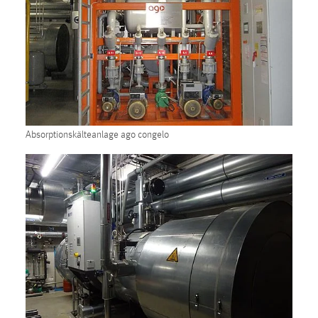
Zweck:
Dieser Cookie ist notwendig um sich an der Website
einloggen zu können.
Cookie Laufzeit:
24 Stunden
Absorptionskälteanlage ago congelo
STATISTIK
Statistik Cookies erfassen Informationen anonym.
Diese Informationen helfen uns zu verstehen, wie
unsere Besucher unsere Website nutzen.
Matomo
Name:
_pk_ref, _pk_cvar, _pk_id, _pk_ses
Zweck:
Zugriffsstatistik