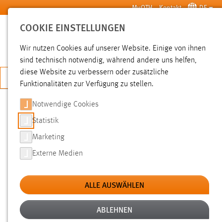
Zum Hauptinhalt springen
MyOTH
Kontakt
DE
COOKIE EINSTELLUNGEN
SUCHE
Wir nutzen Cookies auf unserer Website. Einige von ihnen
sind technisch notwendig, während andere uns helfen,
diese Website zu verbessern oder zusätzliche
JETZT BEWERBEN
Funktionalitäten zur Verfügung zu stellen.
Sie sind hier:
News der OTH Amberg-Weiden
Hochschule
Aktuelles
Notwendige Cookies
Statistik
ERFOLG FÜR DIE ANGEWANDTE
Marketing
SPITZENFORSCHUNG IN AMBERG:
Externe Medien
AUSZEICHNUNG „BHKW DES
JAHRES 2017“
ALLE AUSWÄHLEN
ABLEHNEN
18.01.2018