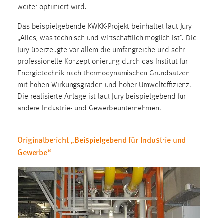
30 Tage
weiter optimiert wird.
Das beispielgebende KWKK-Projekt beinhaltet laut Jury
Chat
„Alles, was technisch und wirtschaftlich möglich ist“. Die
Jury überzeugte vor allem die umfangreiche und sehr
Name:
professionelle Konzeptionierung durch das Institut für
MibewSessionID, MIBEW_UserID, mibew_locale, mibew-
chat-frame-style-5e9dbeb1811c0446
Energietechnik nach thermodynamischen Grundsätzen
mit hohen Wirkungsgraden und hoher Umwelteffizienz.
Zweck:
Die realisierte Anlage ist laut Jury beispielgebend für
Wird benötigt um die Chatfunktion nutzen zu können.
andere Industrie- und Gewerbeunternehmen.
Cookie Laufzeit:
MibewSessionID, mibew-chat-frame-style-
Originalbericht „Beispielgebend für Industrie und
5e9dbeb1811c0446 = Sitzungslaufzeit, mibew_locale = 3
Jahre, MIBEW_UserID = 1 Jahr
Gewerbe“
Login
Name:
fe_user, be_user, be_lastLoginProvider