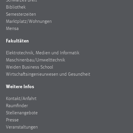
Schwarzes Brett
Bibliothek
Cookie Laufzeit:
Semesterzeiten
Max. 13 Monate
Marktplatz/Wohnungen
Mensa
Fakultäten
MARKETING
Marketing Cookies werden von Drittanbietern
Elektrotechnik, Medien und Informatik
verwendet, um personalisierte Werbung anzuzeigen.
Maschinenbau/Umwelttechnik
Sie tun dies, indem sie Besucher über Websites
Weiden Business School
hinweg verfolgen.
Wirtschaftsingenieurwesen und Gesundheit
Google Ads
Weitere Infos
Name:
Kontakt/Anfahrt
_gcl_au
Raumfinder
Stellenangebote
Anbieter:
Presse
Google Ireland Limited
Veranstaltungen
Zweck: