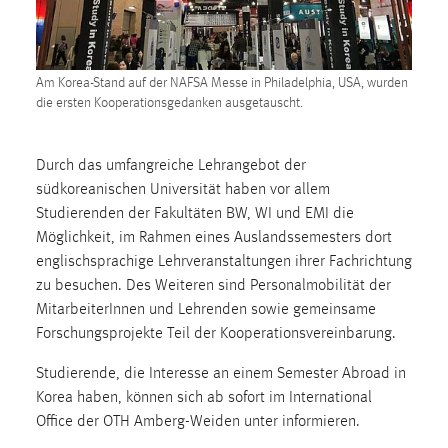
1 Jahr
Performance
Am Korea-Stand auf der NAFSA Messe in Philadelphia, USA, wurden
die ersten Kooperationsgedanken ausgetauscht.
Name:
staticfilecache
Durch das umfangreiche Lehrangebot der
Zweck:
südkoreanischen Universität haben vor allem
Für performante Seitenauslieferung wird in diesem Cookie
Studierenden der Fakultäten BW, WI und EMI die
gespeichert, ob man eingeloggt ist.
Möglichkeit, im Rahmen eines Auslandssemesters dort
englischsprachige Lehrveranstaltungen ihrer Fachrichtung
Sprachpräferenz
zu besuchen. Des Weiteren sind Personalmobilität der
MitarbeiterInnen und Lehrenden sowie gemeinsame
Name:
Forschungsprojekte Teil der Kooperationsvereinbarung.
site-language-preference
Zweck:
Studierende, die Interesse an einem Semester Abroad in
Das Cookie speichert die gewählte Sprache der Website.
Korea haben, können sich ab sofort im International
Office der OTH Amberg-Weiden unter informieren.
Cookie Laufzeit: