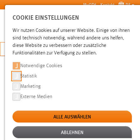
Zum Hauptinhalt springen
MyOTH
Kontakt
DE
COOKIE EINSTELLUNGEN
SUCHE
Wir nutzen Cookies auf unserer Website. Einige von ihnen
sind technisch notwendig, während andere uns helfen,
diese Website zu verbessern oder zusätzliche
JETZT BEWERBEN
Funktionalitäten zur Verfügung zu stellen.
Sie sind hier:
News der OTH Amberg-Weiden
Hochschule
Aktuelles
Notwendige Cookies
Statistik
ERSTER KOOPERATIONSVERTRAG
Marketing
MIT EINER HOCHSCHULE IN KOREA
Externe Medien
22.10.2018
ALLE AUSWÄHLEN
Auslandssemester in Südkorea: In die Liste
ihrer rund 50 Partnerhochschulen konnte
ABLEHNEN