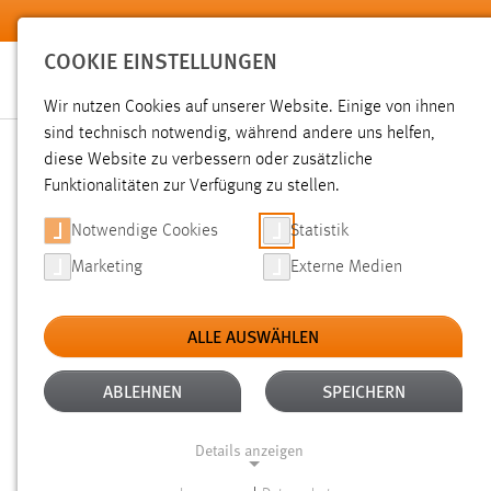
Zum Hauptinhalt springen
COOKIE EINSTELLUNGEN
Wir nutzen Cookies auf unserer Website. Einige von ihnen
Sie sind hier:
sind technisch notwendig, während andere uns helfen,
News der OTH Amberg-Weiden
Hochschule
Aktuelles
diese Website zu verbessern oder zusätzliche
Funktionalitäten zur Verfügung zu stellen.
EUROPÄISCHE FÖRDERPRO
Notwendige Cookies
Statistik
Marketing
Externe Medien
04.05.2012
ALLE AUSWÄHLEN
In Kooperation mit dem Technologie
am 3. Mai 2012 ein Trainingsworkshop
ABLEHNEN
SPEICHERN
Senatssaal der HAW in Amberg statt. 
Details anzeigen
der Bayerischen Forschungsallianz ga