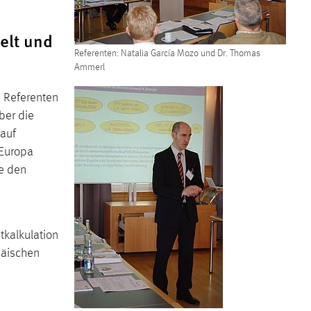
elt und
Referenten: Natalia García Mozo und Dr. Thomas
Ammerl
n Referenten
ber die
 auf
 Europa
te den
tkalkulation
päischen