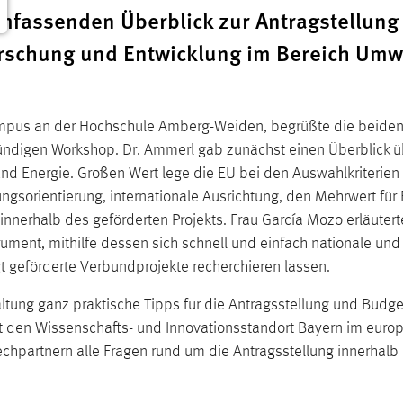
fassenden Überblick zur Antragstellung
rschung und Entwicklung im Bereich Umw
Campus an der Hochschule Amberg-Weiden, begrüßte die beide
ndigen Workshop. Dr. Ammerl gab zunächst einen Überblick ü
 Energie. Großen Wert lege die EU bei den Auswahlkriterien
ungsorientierung, internationale Ausrichtung, den Mehrwert für
 innerhalb des geförderten Projekts. Frau García Mozo erläuter
ument, mithilfe dessen sich schnell und einfach nationale und
t geförderte Verbundprojekte recherchieren lassen.
ltung ganz praktische Tipps für die Antragsstellung und Budge
t den Wissenschafts- und Innovationsstandort Bayern im euro
chpartnern alle Fragen rund um die Antragsstellung innerhalb