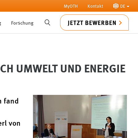
MyOTH
Kontakt
DE
JETZT BEWERBEN
g
Forschung
SUCHE
CH UMWELT UND ENERGIE
n fand
rl von