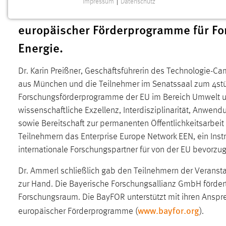
Impressum
|
Datenschutz
Wissenschaft und Kommunen einen um
NOTWENDIGE COOKIES
europäischer Förderprogramme für Fo
Notwendige Cookies ermöglichen grundlegende
Funktionen und sind für die einwandfreie Funktion der
Energie.
Website erforderlich.
Dr. Karin Preißner, Geschäftsführerin des Technologie-
Einverständnis
aus München und die Teilnehmer im Senatssaal zum 4stü
Name:
cookie_consent
Forschungsförderprogramme der EU im Bereich Umwelt und
wissenschaftliche Exzellenz, Interdisziplinarität, Anwend
Zweck:
Dieser Cookie speichert die
sowie Bereitschaft zur permanenten Öffentlichkeitsarbeit
ausgewählten Einverständnis-Optionen
des Benutzers
Teilnehmern das Enterprise Europe Network EEN, ein Instr
internationale Forschungspartner für von der EU bevorzug
Cookie Laufzeit:
1 Jahr
Dr. Ammerl schließlich gab den Teilnehmern der Veransta
Performance
zur Hand. Die Bayerische Forschungsallianz GmbH förder
Forschungsraum. Die BayFOR unterstützt mit ihren Anspre
Name:
staticfilecache
www.bayfor.org
europäischer Förderprogramme (
).
Zweck:
Für performante Seitenauslieferung wird