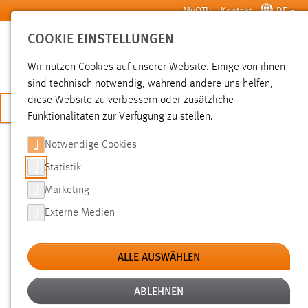
Zum Hauptinhalt springen
MyOTH
Kontakt
DE
COOKIE EINSTELLUNGEN
SUCHE
Wir nutzen Cookies auf unserer Website. Einige von ihnen
sind technisch notwendig, während andere uns helfen,
diese Website zu verbessern oder zusätzliche
JETZT BEWERBEN
Funktionalitäten zur Verfügung zu stellen.
Sie sind hier:
News der OTH Amberg-Weiden
Hochschule
Aktuelles
Notwendige Cookies
Statistik
EXKURSION: BESUCH DES
Marketing
BUNDESPATENTGERICHTS IN
Externe Medien
MÜNCHEN
ALLE AUSWÄHLEN
08.12.2010
Studierende des Studiengangs
ABLEHNEN