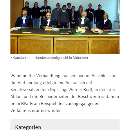
1 Jahr
Performance
Name:
staticfilecache
Zweck:
Für performante Seitenauslieferung wird in diesem Cookie
Exkursion zum Bundespatentgericht in München
gespeichert, ob man eingeloggt ist.
Während der Verhandlungspausen und im Anschluss an
Sprachpräferenz
die Verhandlung erfolgte ein Austausch mit
Senatsvorsitzendem Dipl.-Ing. Werner Bertl, in dem der
Name:
Ablauf und die Besonderheiten der Beschwerdeverfahren
site-language-preference
beim BPatG am Beispiel des vorangegangenen
Zweck:
Verfahrens erörtert wurden.
Das Cookie speichert die gewählte Sprache der Website.
Kategorien
Cookie Laufzeit: