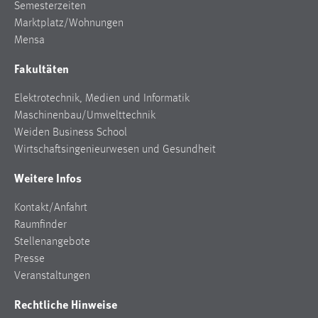
Semesterzeiten
Marktplatz/Wohnungen
Cookie Laufzeit:
Mensa
Max. 13 Monate
Fakultäten
MARKETING
Elektrotechnik, Medien und Informatik
Maschinenbau/Umwelttechnik
Marketing Cookies werden von Drittanbietern
Weiden Business School
verwendet, um personalisierte Werbung anzuzeigen.
Wirtschaftsingenieurwesen und Gesundheit
Sie tun dies, indem sie Besucher über Websites
hinweg verfolgen.
Weitere Infos
Google Ads
Kontakt/Anfahrt
Raumfinder
Name:
Stellenangebote
_gcl_au
Presse
Anbieter:
Veranstaltungen
Google Ireland Limited
Rechtliche Hinweise
Zweck: