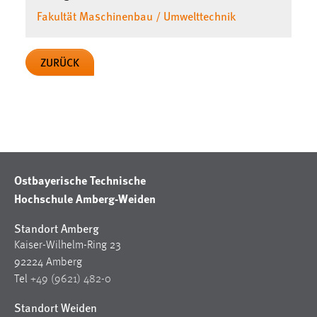
30 Tage
Fakultät Maschinenbau / Umwelttechnik
Chat
ZURÜCK
Name:
MibewSessionID, MIBEW_UserID, mibew_locale, mibew-
chat-frame-style-5e9dbeb1811c0446
Zweck:
Wird benötigt um die Chatfunktion nutzen zu können.
Cookie Laufzeit:
Ostbayerische Technische
MibewSessionID, mibew-chat-frame-style-
Hochschule Amberg-Weiden
5e9dbeb1811c0446 = Sitzungslaufzeit, mibew_locale = 3
Jahre, MIBEW_UserID = 1 Jahr
Standort Amberg
Kaiser-Wilhelm-Ring 23
Login
92224 Amberg
Tel
+49 (9621) 482-0
Name:
fe_user, be_user, be_lastLoginProvider
Standort Weiden