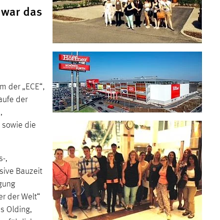
 war das
um der „ECE“,
aufe der
,
 sowie die
s-,
sive Bauzeit
igung
er der Welt“
s Olding,