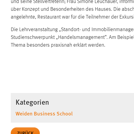
und seine Stellvertreterin; Frau Simone Leuchauer, infor
in diesem Cookie gespeichert, ob man
über Konzept und Besonderheiten des Hauses. Die absch
eingeloggt ist.
angelehnte, Restaurant war für die Teilnehmer der Exkursi
Sprachpräferenz
Die Lehrveranstaltung „Standort- und Immobilienmanage
Studienschwerpunkt „Handelsmanagement“. Am Beispiel 
Name:
site-language-preference
Thema besonders praxisnah erklärt werden.
Zweck:
Das Cookie speichert die gewählte
Sprache der Website.
Cookie Laufzeit:
30 Tage
Chat
Name:
Kategorien
MibewSessionID, MIBEW_UserID,
mibew_locale, mibew-chat-frame-style-
Weiden Business School
5e9dbeb1811c0446
Zweck:
Wird benötigt um die Chatfunktion
nutzen zu können.
ZURÜCK