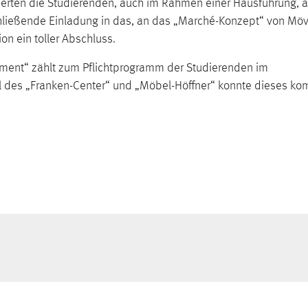
mierten die Studierenden, auch im Rahmen einer Hausführung, a
ließende Einladung in das, an das „Marché-Konzept“ von Mö
on ein toller Abschluss.
ment“ zählt zum Pflichtprogramm der Studierenden im
des „Franken-Center“ und „Möbel-Höffner“ konnte dieses ko