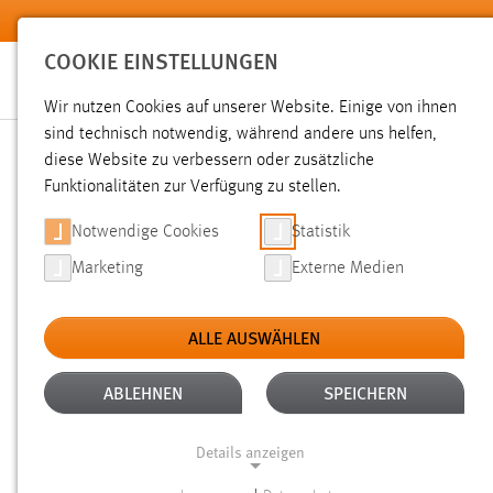
Zum Hauptinhalt springen
COOKIE EINSTELLUNGEN
Wir nutzen Cookies auf unserer Website. Einige von ihnen
Sie sind hier:
sind technisch notwendig, während andere uns helfen,
News der OTH Amberg-Weiden
Hochschule
Aktuelles
diese Website zu verbessern oder zusätzliche
Funktionalitäten zur Verfügung zu stellen.
EXKURSION IM „STANDO
Notwendige Cookies
Statistik
Marketing
Externe Medien
26.05.2014
ALLE AUSWÄHLEN
Studierende des Studiengangs „Hand
unter Leitung von Prof. Dr. Reiner An
ABLEHNEN
SPEICHERN
Nürnberg und das neue Möbelhaus „Hö
Details anzeigen
Center, Herr Frank Kosterka, informie