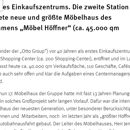
des Einkaufszentrums. Die zweite Station
nete neue und größte Möbelhaus des
mens „Möbel Höffner“ (ca. 45.000 qm
der der „Otto Group“) vor 40 Jahren als erstes Einkaufszentr
Shopping-Center (ca. 200 Shopping-Center), eröffnet und im L
fasst heute ca. 40.000 qm Verkaufsfläche, 110 Geschäfte, Cafés
te auch sehr offen und klar die Aufgaben eines Centermanagers
d.
un 17. Möbelhaus der Gruppe hatte mit fast 13 Jahren Planung
 solches Großprojekt sehr langen Vorlauf. Dafür war die inten
lhaus der neuesten Generation, unter besonderer Berücksicht
nnen und Mitarbeitern, noch im letzten Jahr als „größter Höffn
utobahnausfahrt gebaut. Der Leiter des Möbelhauses, Herr Jen