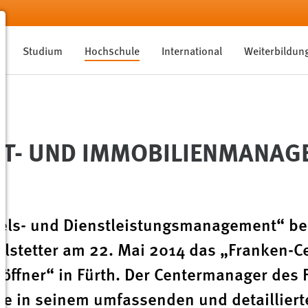
Studium
Hochschule
International
Weiterbildun
RT- UND IMMOBILIENMANAG
els- und Dienstleistungsmanagement“ b
selstetter am 22. Mai 2014 das „Franken-C
ffner“ in Fürth. Der Centermanager des 
rte in seinem umfassenden und detailliert