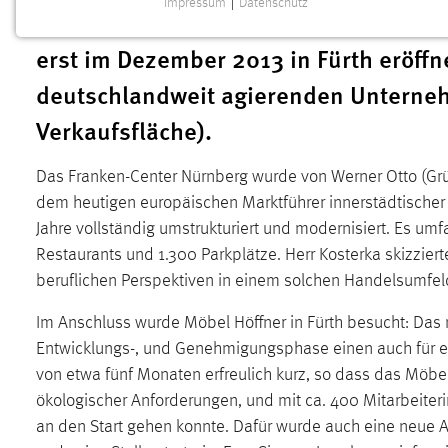
Impressum
|
Datenschutz
Vortrag über Struktur und Mieter-Mix 
NOTWENDIGE COOKIES
erst im Dezember 2013 in Fürth eröff
Notwendige Cookies ermöglichen grundlegende
Funktionen und sind für die einwandfreie Funktion der
deutschlandweit agierenden Unterneh
Website erforderlich.
Verkaufsfläche).
Einverständnis
Das Franken-Center Nürnberg wurde von Werner Otto (Grün
Name:
cookie_consent
dem heutigen europäischen Marktführer innerstädtischer 
Zweck:
Dieser Cookie speichert die
Jahre vollständig umstrukturiert und modernisiert. Es um
ausgewählten Einverständnis-Optionen
Restaurants und 1.300 Parkplätze. Herr Kosterka skizzier
des Benutzers
beruflichen Perspektiven in einem solchen Handelsumfel
Cookie Laufzeit:
1 Jahr
Im Anschluss wurde Möbel Höffner in Fürth besucht: Das n
Entwicklungs-, und Genehmigungsphase einen auch für ein
Performance
von etwa fünf Monaten erfreulich kurz, so dass das Möbe
ökologischer Anforderungen, und mit ca. 400 Mitarbeiteri
Name:
staticfilecache
an den Start gehen konnte. Dafür wurde auch eine neue A
Zweck:
Für performante Seitenauslieferung wird