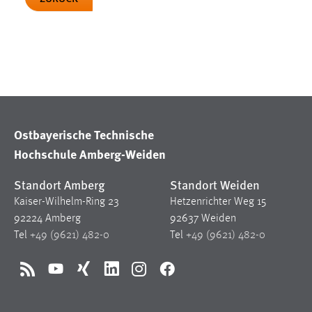
Cookie Laufzeit:
MibewSessionID, mibew-chat-frame-
style-5e9dbeb1811c0446 =
Sitzungslaufzeit, mibew_locale = 3
Jahre, MIBEW_UserID = 1 Jahr
Login
Name:
fe_user, be_user, be_lastLoginProvider
Ostbayerische Technische
Hochschule Amberg-Weiden
Zweck:
Dieser Cookie ist notwendig um sich an
der Website einloggen zu können.
Standort Amberg
Standort Weiden
Cookie Laufzeit:
24 Stunden
Kaiser-Wilhelm-Ring 23
Hetzenrichter Weg 15
92224 Amberg
92637 Weiden
Tel
+49 (9621) 482-0
Tel
+49 (9621) 482-0
STATISTIK
Statistik Cookies erfassen Informationen anonym.
RSS
YouTube
Xing
LinkedIn
Instagram
Facebook
Diese Informationen helfen uns zu verstehen, wie
unsere Besucher unsere Website nutzen.