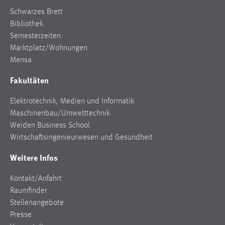
Conversion-Tracking
Schwarzes Brett
Bibliothek
Cookie Laufzeit:
Semesterzeiten
3 Monate
Marktplatz/Wohnungen
Mensa
Facebook Pixel
Fakultäten
Name:
_fbp
Elektrotechnik, Medien und Informatik
Maschinenbau/Umwelttechnik
Anbieter:
Weiden Business School
Facebook
Wirtschaftsingenieurwesen und Gesundheit
Zweck:
Weitere Infos
Conversion-Tracking
Cookie Laufzeit:
Kontakt/Anfahrt
3 Monate
Raumfinder
Stellenangebote
Presse