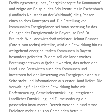
30 Tage
Eröffnungsvortrag über „Energiekonzepte für Kommunen“
und zeigte am Beispiel des Schulzentrums in Eschenbach
(Landkreis Neustadt an der Waldnaab) die 5 Phasen
Chat
eines solches Konzeptes auf. Die Erstellung von
Name:
kommunalen Energieplänen sei Voraussetzung für das
MibewSessionID, MIBEW_UserID, mibew_locale, mibew-
Gelingen der Energiewende in Bayern, so Prof. Dr.
chat-frame-style-5e9dbeb1811c0446
Brautsch. Wie Landwirtschaftsminister Helmut Brunner
(Foto 2. von rechts) mitteilte, wird die Entwicklung hin zu
Zweck:
weitgehend energieautarken Kommunen in Bayern
Wird benötigt um die Chatfunktion nutzen zu können.
besonders gefördert. Zudem soll ein landesweites
Cookie Laufzeit:
Beratungsnetzwerk aufgebaut werden, das neben den
MibewSessionID, mibew-chat-frame-style-
Land- und Forstwirten auch den Kommunen und
5e9dbeb1811c0446 = Sitzungslaufzeit, mibew_locale = 3
Investoren bei der Umsetzung von Energieprojekten zur
Jahre, MIBEW_UserID = 1 Jahr
Seite steht und Informationen aus erster Hand liefert. Die
Verwaltung für Ländliche Entwicklung habe mit
Login
Dorferneuerung, Gemeindeentwicklung, Integrierter
Ländlicher Entwicklung und Flurneuordnung die
Name:
passenden Instrumente. Derzeit werden in rund 2.200
fe_user, be_user, be_lastLoginProvider
Projekten mehr als 1.300 Gemeinden betreut.