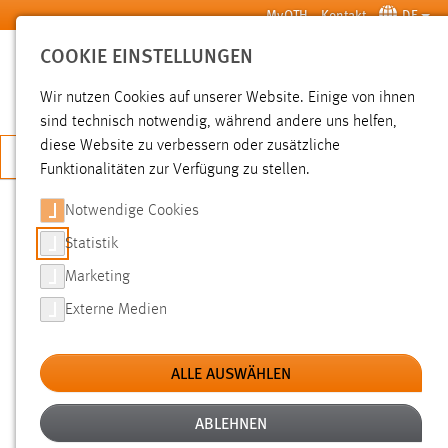
Zum Hauptinhalt springen
MyOTH
Kontakt
DE
COOKIE EINSTELLUNGEN
SUCHE
Wir nutzen Cookies auf unserer Website. Einige von ihnen
sind technisch notwendig, während andere uns helfen,
diese Website zu verbessern oder zusätzliche
JETZT BEWERBEN
Funktionalitäten zur Verfügung zu stellen.
Sie sind hier:
News der OTH Amberg-Weiden
Hochschule
Aktuelles
Notwendige Cookies
Statistik
FACHTAGUNG „LAND SCHAFFT
Marketing
ENERGIE“ IN REGENSBURG
Externe Medien
04.06.2012
ALLE AUSWÄHLEN
Wie die Ländliche Entwicklung die
Gemeinden und kommunalen Allianzen bei
ABLEHNEN