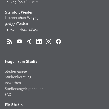
Tel
+49 (9621) 482-0
Cookie Laufzeit:
Standort Weiden
Max. 13 Monate
Hetzenrichter Weg 15
92637 Weiden
Tel
+49 (9621) 482-0
MARKETING
Marketing Cookies werden von Drittanbietern
RSS
YouTube
Xing
LinkedIn
Instagram
Facebook
verwendet, um personalisierte Werbung anzuzeigen.
Sie tun dies, indem sie Besucher über Websites
hinweg verfolgen.
Fragen zum Studium
Google Ads
Studiengänge
Studienberatung
Name:
Bewerben
_gcl_au
Studienangelegenheiten
Anbieter:
FAQ
Google Ireland Limited
Für Studis
Zweck: