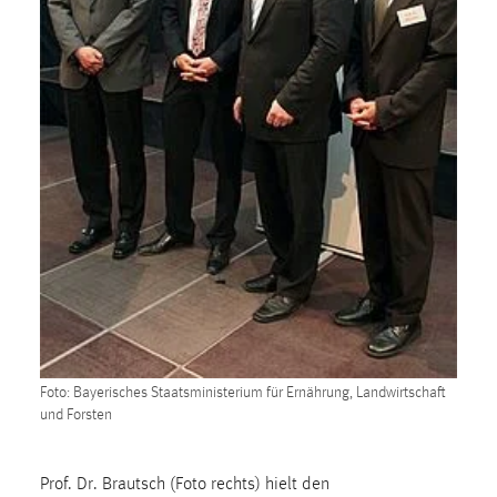
1 Jahr
Performance
Name:
staticfilecache
Zweck:
Für performante Seitenauslieferung wird in diesem Cookie
gespeichert, ob man eingeloggt ist.
Sprachpräferenz
Name:
site-language-preference
Foto: Bayerisches Staatsministerium für Ernährung, Landwirtschaft
Zweck:
und Forsten
Das Cookie speichert die gewählte Sprache der Website.
Cookie Laufzeit:
Prof. Dr. Brautsch (Foto rechts) hielt den