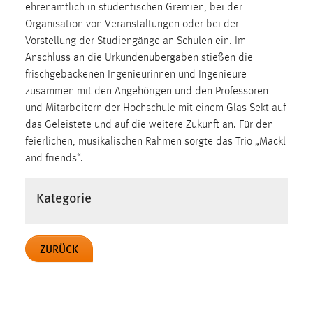
ehrenamtlich in studentischen Gremien, bei der
Cookie Laufzeit:
Organisation von Veranstaltungen oder bei der
Max. 13 Monate
Vorstellung der Studiengänge an Schulen ein. Im
Anschluss an die Urkundenübergaben stießen die
frischgebackenen Ingenieurinnen und Ingenieure
zusammen mit den Angehörigen und den Professoren
MARKETING
und Mitarbeitern der Hochschule mit einem Glas Sekt auf
Marketing Cookies werden von Drittanbietern
das Geleistete und auf die weitere Zukunft an. Für den
verwendet, um personalisierte Werbung anzuzeigen.
feierlichen, musikalischen Rahmen sorgte das Trio „Mackl
Sie tun dies, indem sie Besucher über Websites
and friends“.
hinweg verfolgen.
Kategorie
Google Ads
Name:
_gcl_au
ZURÜCK
Anbieter:
Google Ireland Limited
Zweck: