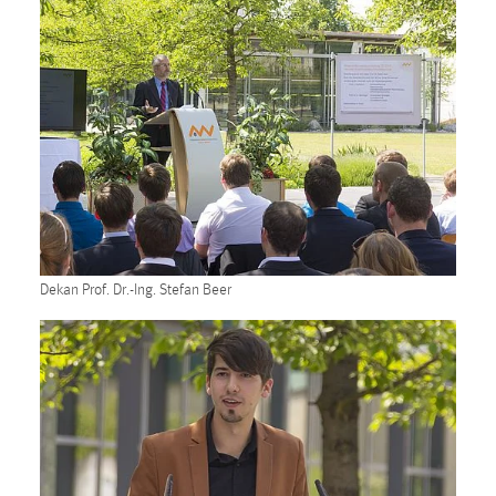
1 Jahr
Performance
Name:
staticfilecache
Zweck:
Für performante Seitenauslieferung wird in diesem Cookie
gespeichert, ob man eingeloggt ist.
Dekan Prof. Dr.-Ing. Stefan Beer
Sprachpräferenz
Name:
site-language-preference
Zweck:
Das Cookie speichert die gewählte Sprache der Website.
Cookie Laufzeit: