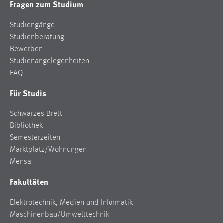
Fragen zum Studium
EXTERNE MEDIEN
Um Inhalte von Videoplattformen und Social Media
Studiengänge
Plattformen anzeigen zu können, werden von diesen
Studienberatung
externen Medien Cookies gesetzt.
Bewerben
Studienangelegenheiten
YouTube
FAQ
Für Studis
Vimeo
Schwarzes Brett
Bibliothek
Semesterzeiten
Marktplatz/Wohnungen
Mensa
Fakultäten
Elektrotechnik, Medien und Informatik
Maschinenbau/Umwelttechnik