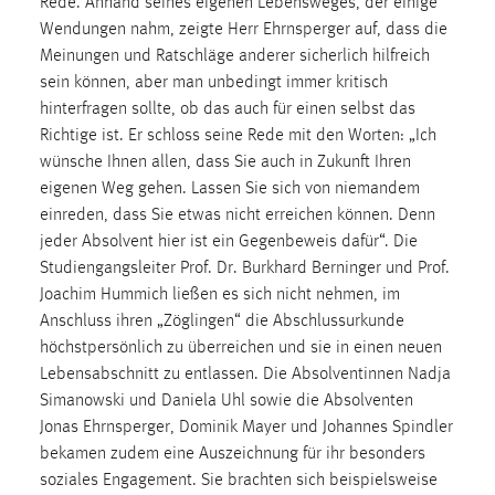
Rede. Anhand seines eigenen Lebensweges, der einige
Zweck:
Wendungen nahm, zeigte Herr Ehrnsperger auf, dass die
Dieser Cookie ist notwendig um sich an der Website
Meinungen und Ratschläge anderer sicherlich hilfreich
einloggen zu können.
sein können, aber man unbedingt immer kritisch
Cookie Laufzeit:
hinterfragen sollte, ob das auch für einen selbst das
24 Stunden
Richtige ist. Er schloss seine Rede mit den Worten: „Ich
wünsche Ihnen allen, dass Sie auch in Zukunft Ihren
eigenen Weg gehen. Lassen Sie sich von niemandem
einreden, dass Sie etwas nicht erreichen können. Denn
STATISTIK
jeder Absolvent hier ist ein Gegenbeweis dafür“. Die
Statistik Cookies erfassen Informationen anonym.
Studiengangsleiter Prof. Dr. Burkhard Berninger und Prof.
Diese Informationen helfen uns zu verstehen, wie
Joachim Hummich ließen es sich nicht nehmen, im
unsere Besucher unsere Website nutzen.
Anschluss ihren „Zöglingen“ die Abschlussurkunde
höchstpersönlich zu überreichen und sie in einen neuen
Matomo
Lebensabschnitt zu entlassen. Die Absolventinnen Nadja
Simanowski und Daniela Uhl sowie die Absolventen
Name:
Jonas Ehrnsperger, Dominik Mayer und Johannes Spindler
_pk_ref, _pk_cvar, _pk_id, _pk_ses
bekamen zudem eine Auszeichnung für ihr besonders
Zweck:
soziales Engagement. Sie brachten sich beispielsweise
Zugriffsstatistik