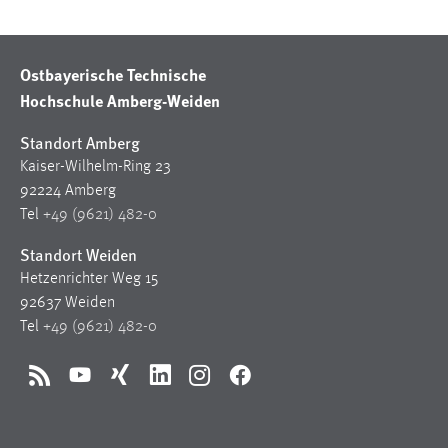
Conversion-Tracking
Cookie Laufzeit:
Ostbayerische Technische
3 Monate
Hochschule Amberg-Weiden
Facebook Pixel
Standort Amberg
Kaiser-Wilhelm-Ring 23
Name:
92224 Amberg
_fbp
Tel
+49 (9621) 482-0
Anbieter:
Standort Weiden
Facebook
Hetzenrichter Weg 15
Zweck:
92637 Weiden
Conversion-Tracking
Tel
+49 (9621) 482-0
Cookie Laufzeit:
3 Monate
RSS
YouTube
Xing
LinkedIn
Instagram
Facebook