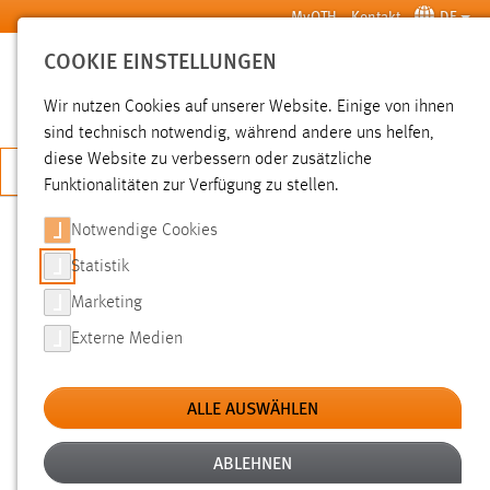
Zum Hauptinhalt springen
MyOTH
Kontakt
DE
COOKIE EINSTELLUNGEN
SUCHE
Wir nutzen Cookies auf unserer Website. Einige von ihnen
sind technisch notwendig, während andere uns helfen,
diese Website zu verbessern oder zusätzliche
JETZT BEWERBEN
Funktionalitäten zur Verfügung zu stellen.
Sie sind hier:
News der OTH Amberg-Weiden
Hochschule
Aktuelles
Notwendige Cookies
Statistik
FAKULTÄT MB/UT:
Marketing
ABSOLVENTENVERABSCHIEDUNG
Externe Medien
17.06.2015
ALLE AUSWÄHLEN
Die Fakultät Maschinenbau/Umwelttechnik
überreichte am 12.06.2015 den Absolventen
ABLEHNEN