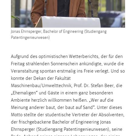
30 Tage
Chat
Name:
Jonas Ehrnsperger, Bachelor of Engineering (Studiengang
Patentingenieurwesen)
MibewSessionID, MIBEW_UserID, mibew_locale, mibew-
chat-frame-style-5e9dbeb1811c0446
Zweck:
Aufgrund des optimistischen Wetterberichts, der für den
Wird benötigt um die Chatfunktion nutzen zu können.
Freitag strahlenden Sonnenschein ankündigte, wurde die
Veranstaltung spontan erstmalig ins Freie verlegt. Und so
Cookie Laufzeit:
konnte der Dekan der Fakultät
MibewSessionID, mibew-chat-frame-style-
Maschinenbau/Umwelttechnik, Prof. Dr. Stefan Beer, die
5e9dbeb1811c0446 = Sitzungslaufzeit, mibew_locale = 3
„Ehemaligen“ und Gäste in einem ganz besonderen
Jahre, MIBEW_UserID = 1 Jahr
Ambiente herzlich willkommen heißen. „Wer auf die
Meinung anderer baut, der baut auf Sand“. Unter dieses
Login
Motto stellte der studentische Vertreter der Absolventen,
der frischgebackene Bachelor of Engineering Jonas
Name:
Ehrnsperger (Studiengang Patentingenieurwesen), seine
fe_user, be_user, be_lastLoginProvider