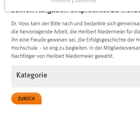
Impressum
|
Datenschutz
NOTWENDIGE COOKIES
seinen Aufgaben entpflichtet zu werd
Notwendige Cookies ermöglichen grundlegende
Dr. Voss kam der Bitte nach und bedankte sich gemeinsam
Funktionen und sind für die einwandfreie Funktion der
Website erforderlich.
die hervorragende Arbeit, die Heribert Niedermeier für d
ihn eine Freude gewesen sei, die Erfolgsgeschichte der
Einverständnis
Hochschule - so eng zu begleiten. In der Mitgliederver
Nachfolger von Heribert Niedermeier gewählt.
Name:
cookie_consent
Zweck:
Dieser Cookie speichert die
Kategorie
ausgewählten Einverständnis-Optionen
des Benutzers
Cookie Laufzeit:
1 Jahr
ZURÜCK
Performance
Name:
staticfilecache
Zweck:
Für performante Seitenauslieferung wird