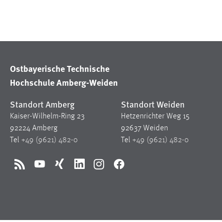
in diesem Cookie gespeichert, ob man
eingeloggt ist.
Sprachpräferenz
Ostbayerische Technische
Name:
site-language-preference
Hochschule Amberg-Weiden
Zweck:
Das Cookie speichert die gewählte
Sprache der Website.
Standort Amberg
Standort Weiden
Cookie Laufzeit:
30 Tage
Kaiser-Wilhelm-Ring 23
Hetzenrichter Weg 15
92224 Amberg
92637 Weiden
Tel
+49 (9621) 482-0
Tel
+49 (9621) 482-0
Chat
Name:
MibewSessionID, MIBEW_UserID,
RSS
YouTube
Xing
LinkedIn
Instagram
Facebook
mibew_locale, mibew-chat-frame-style-
5e9dbeb1811c0446
Zweck:
Wird benötigt um die Chatfunktion
nutzen zu können.