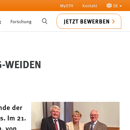
MyOTH
Kontakt
DE
JETZT BEWERBEN
g
Forschung
SUCHE
G-WEIDEN
nde der
. Im 21.
n, von