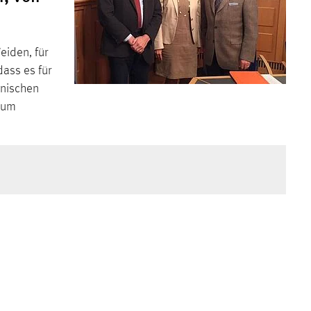
eiden, für
dass es für
hnischen
 zum