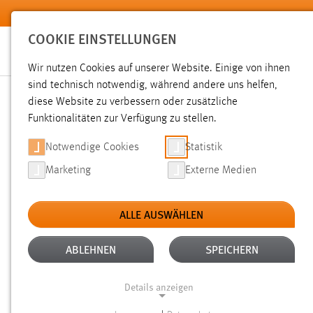
Zum Hauptinhalt springen
COOKIE EINSTELLUNGEN
Wir nutzen Cookies auf unserer Website. Einige von ihnen
Sie sind hier:
sind technisch notwendig, während andere uns helfen,
News der OTH Amberg-Weiden
Hochschule
Aktuelles
diese Website zu verbessern oder zusätzliche
Funktionalitäten zur Verfügung zu stellen.
FÖRDERVEREIN AMBERGE
Notwendige Cookies
Statistik
Marketing
Externe Medien
VERABSCHIEDEN SCHATZ
ALLE AUSWÄHLEN
21.10.2015
ABLEHNEN
SPEICHERN
Heribert Niedermeier gehörte zu den
OTH Amberg-Weiden, und von Anfang a
Details anzeigen
Jahr in dieser Funktion hat er den Vors