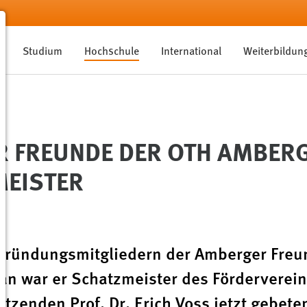
Studium
Hochschule
International
Weiterbildun
R FREUNDE DER OTH AMBER
MEISTER
 Gründungsmitgliedern der Amberger Freu
n war er Schatzmeister des Fördervereins
itzenden Prof. Dr. Erich Voss jetzt gebete