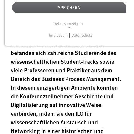
Prozessmanagement-Konferenz S-BPM ONE
SPEICHERN
2024 besuchten 40 Teilnehmer den
Geschichtspark Bärnau-Tachov, einen
Details anzeigen
Innovativen LernOrt (ILO) der OTH Amberg-
Weiden (OTH AW), zum Netzwerken, Lernen
Impressum
|
Datenschutz
NOTWENDIGE COOKIES
und Forschen. Unter den Teilnehmern
Notwendige Cookies ermöglichen grundlegende
befanden sich zahlreiche Studierende des
Funktionen und sind für die einwandfreie Funktion der
wissenschaftlichen Student-Tracks sowie
Website erforderlich.
viele Professoren und Praktiker aus dem
Bereich des Business Process Management.
Einverständnis
In diesem einzigartigen Ambiente konnten
Name:
die Konferenzteilnehmer Geschichte und
cookie_consent
Digitalisierung auf innovative Weise
Zweck:
verbinden, indem sie den ILO für
Dieser Cookie speichert die ausgewählten Einverständnis-
wissenschaftlichen Austausch und
Optionen des Benutzers
Networking in einer historischen und
Cookie Laufzeit: