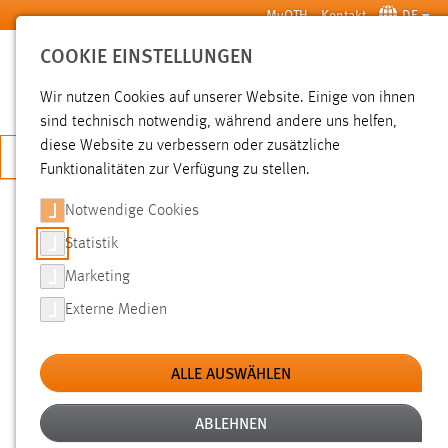
Zum Hauptinhalt springen
MyOTH
Kontakt
DE
COOKIE EINSTELLUNGEN
SUCHE
Wir nutzen Cookies auf unserer Website. Einige von ihnen
sind technisch notwendig, während andere uns helfen,
diese Website zu verbessern oder zusätzliche
JETZT BEWERBEN
Funktionalitäten zur Verfügung zu stellen.
Sie sind hier:
News der OTH Amberg-Weiden
Hochschule
Aktuelles
Notwendige Cookies
Statistik
FORSCHEN, LEHREN UND LERNEN
Marketing
ZUM PROZESSMANAGEMENT IM
Externe Medien
GESCHICHTSPARK BÄRNAU
ALLE AUSWÄHLEN
02.07.2024
Im Rahmen der internationalen
ABLEHNEN