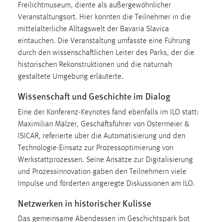
30 Tage
Freilichtmuseum, diente als außergewöhnlicher
Veranstaltungsort. Hier konnten die Teilnehmer in die
mittelalterliche Alltagswelt der Bavaria Slavica
Chat
eintauchen. Die Veranstaltung umfasste eine Führung
Name:
durch den wissenschaftlichen Leiter des Parks, der die
MibewSessionID, MIBEW_UserID, mibew_locale, mibew-
historischen Rekonstruktionen und die naturnah
chat-frame-style-5e9dbeb1811c0446
gestaltete Umgebung erläuterte.
Zweck:
Wissenschaft und Geschichte im Dialog
Wird benötigt um die Chatfunktion nutzen zu können.
Eine der Konferenz-Keynotes fand ebenfalls im ILO statt:
Cookie Laufzeit:
Maximilian Mälzer, Geschäftsführer von Ostermeier &
MibewSessionID, mibew-chat-frame-style-
ISICAR, referierte über die Automatisierung und den
5e9dbeb1811c0446 = Sitzungslaufzeit, mibew_locale = 3
Technologie-Einsatz zur Prozessoptimierung von
Jahre, MIBEW_UserID = 1 Jahr
Werkstattprozessen. Seine Ansätze zur Digitalisierung
und Prozessinnovation gaben den Teilnehmern viele
Login
Impulse und förderten angeregte Diskussionen am ILO.
Netzwerken in historischer Kulisse
Name:
fe_user, be_user, be_lastLoginProvider
Das gemeinsame Abendessen im Geschichtspark bot