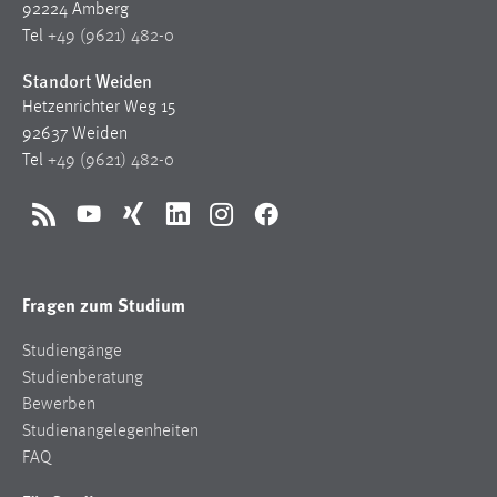
EXTERNE MEDIEN
92224 Amberg
Tel
+49 (9621) 482-0
Um Inhalte von Videoplattformen und Social Media
Plattformen anzeigen zu können, werden von diesen
Standort Weiden
externen Medien Cookies gesetzt.
Hetzenrichter Weg 15
92637 Weiden
YouTube
Tel
+49 (9621) 482-0
Vimeo
RSS
YouTube
Xing
LinkedIn
Instagram
Facebook
Fragen zum Studium
Studiengänge
Studienberatung
Bewerben
Studienangelegenheiten
FAQ