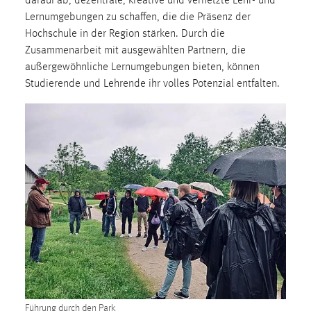
darauf ab, dezentrale, kreative und vernetzte Lehr- und
Lernumgebungen zu schaffen, die die Präsenz der
Cookie Laufzeit:
Hochschule in der Region stärken. Durch die
Max. 13 Monate
Zusammenarbeit mit ausgewählten Partnern, die
außergewöhnliche Lernumgebungen bieten, können
Studierende und Lehrende ihr volles Potenzial entfalten.
MARKETING
Marketing Cookies werden von Drittanbietern
verwendet, um personalisierte Werbung anzuzeigen.
Sie tun dies, indem sie Besucher über Websites
hinweg verfolgen.
Google Ads
Name:
_gcl_au
Anbieter:
Google Ireland Limited
Zweck:
Führung durch den Park