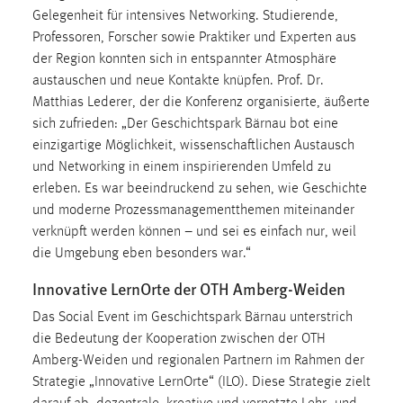
Zweck:
Gelegenheit für intensives Networking. Studierende,
Dieser Cookie ist notwendig um sich an der Website
Professoren, Forscher sowie Praktiker und Experten aus
einloggen zu können.
der Region konnten sich in entspannter Atmosphäre
austauschen und neue Kontakte knüpfen. Prof. Dr.
Cookie Laufzeit:
Matthias Lederer, der die Konferenz organisierte, äußerte
24 Stunden
sich zufrieden: „Der Geschichtspark Bärnau bot eine
einzigartige Möglichkeit, wissenschaftlichen Austausch
und Networking in einem inspirierenden Umfeld zu
STATISTIK
erleben. Es war beeindruckend zu sehen, wie Geschichte
Statistik Cookies erfassen Informationen anonym.
und moderne Prozessmanagementthemen miteinander
Diese Informationen helfen uns zu verstehen, wie
verknüpft werden können – und sei es einfach nur, weil
unsere Besucher unsere Website nutzen.
die Umgebung eben besonders war.“
Innovative LernOrte der OTH Amberg-Weiden
Matomo
Das Social Event im Geschichtspark Bärnau unterstrich
Name:
die Bedeutung der Kooperation zwischen der OTH
_pk_ref, _pk_cvar, _pk_id, _pk_ses
Amberg-Weiden und regionalen Partnern im Rahmen der
Zweck:
Strategie „Innovative LernOrte“ (ILO). Diese Strategie zielt
Zugriffsstatistik