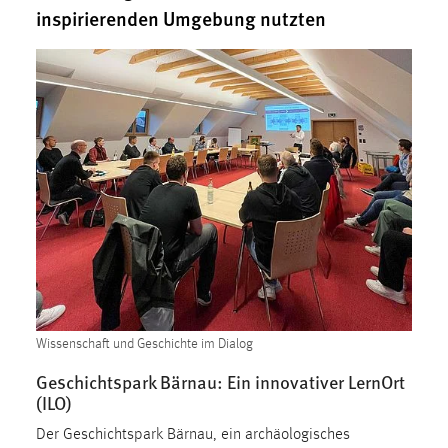
inspirierenden Umgebung nutzten
1 Jahr
Performance
Name:
staticfilecache
Zweck:
Für performante Seitenauslieferung wird in diesem Cookie
gespeichert, ob man eingeloggt ist.
Sprachpräferenz
Name:
site-language-preference
Wissenschaft und Geschichte im Dialog
Zweck:
Geschichtspark Bärnau: Ein innovativer LernOrt
Das Cookie speichert die gewählte Sprache der Website.
(ILO)
Cookie Laufzeit:
Der Geschichtspark Bärnau, ein archäologisches