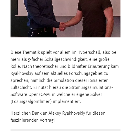
1 Jahr
Performance
Name:
staticfilecache
Zweck:
Diese Thematik spielt vor allem im Hyperschall, also bei
Für performante Seitenauslieferung wird in diesem Cookie
mehr als 5-facher Schallgeschwindigkeit, eine große
gespeichert, ob man eingeloggt ist.
Rolle. Nach theoretischer und bildhafter Erläuterung kam
Ryakhovskiy auf sein aktuelles Forschungsgebiet zu
Sprachpräferenz
sprechen, nämlich die Simulation dieser ionisierten
Luftschicht. Er nutzt hierzu die Strömungssimulations-
Name:
Software OpenFOAM, in welche er eigene Solver
site-language-preference
(Lösungsalgorithmen) implementiert.
Zweck:
Herzlichen Dank an Alexey Ryakhovskiy für diesen
Das Cookie speichert die gewählte Sprache der Website.
faszinierenden Vortrag!
Cookie Laufzeit: