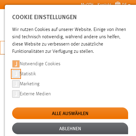
Zum Hauptinhalt springen
MyOTH
Kontakt
DE
COOKIE EINSTELLUNGEN
SUCHE
Wir nutzen Cookies auf unserer Website. Einige von ihnen
sind technisch notwendig, während andere uns helfen,
diese Website zu verbessern oder zusätzliche
JETZT BEWERBEN
Funktionalitäten zur Verfügung zu stellen.
Sie sind hier:
News der OTH Amberg-Weiden
Hochschule
Aktuelles
Notwendige Cookies
Statistik
GASTVORTRAG ALEXEY
Marketing
RYAKHOVSKIY: MHD CONTROL IN
Externe Medien
HYPERSONIC FLIGHT
ALLE AUSWÄHLEN
15.05.2017
Im Wintersemester 2016/17 hielt der
ABLEHNEN