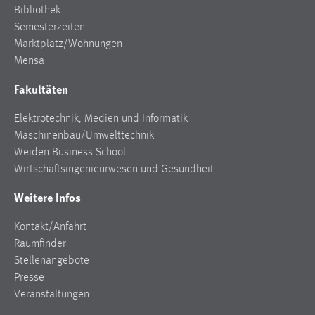
Bibliothek
Cookie Laufzeit:
Semesterzeiten
Max. 13 Monate
Marktplatz/Wohnungen
Mensa
Fakultäten
MARKETING
Marketing Cookies werden von Drittanbietern
Elektrotechnik, Medien und Informatik
verwendet, um personalisierte Werbung anzuzeigen.
Maschinenbau/Umwelttechnik
Sie tun dies, indem sie Besucher über Websites
Weiden Business School
hinweg verfolgen.
Wirtschaftsingenieurwesen und Gesundheit
Weitere Infos
Google Ads
Kontakt/Anfahrt
Name:
Raumfinder
_gcl_au
Stellenangebote
Anbieter:
Presse
Google Ireland Limited
Veranstaltungen
Zweck: