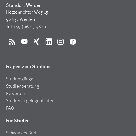
Standort Weiden
Zweck:
Dieser Cookie ist notwendig um sich an der Website
Hetzenrichter Weg 15
einloggen zu können.
92637 Weiden
Tel
+49 (9621) 482-0
Cookie Laufzeit:
24 Stunden
RSS
YouTube
Xing
LinkedIn
Instagram
Facebook
STATISTIK
Fragen zum Studium
Statistik Cookies erfassen Informationen anonym.
Diese Informationen helfen uns zu verstehen, wie
Studiengänge
unsere Besucher unsere Website nutzen.
Studienberatung
Bewerben
Matomo
Studienangelegenheiten
FAQ
Name:
_pk_ref, _pk_cvar, _pk_id, _pk_ses
Für Studis
Zweck:
Schwarzes Brett
Zugriffsstatistik