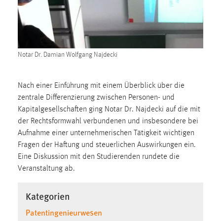
1 Jahr
Performance
Notar Dr. Damian Wolfgang Najdecki
Name:
staticfilecache
Zweck:
Nach einer Einführung mit einem Überblick über die
Für performante Seitenauslieferung wird in diesem Cookie
zentrale Differenzierung zwischen Personen- und
gespeichert, ob man eingeloggt ist.
Kapitalgesellschaften ging Notar Dr. Najdecki auf die mit
der Rechtsformwahl verbundenen und insbesondere bei
Aufnahme einer unternehmerischen Tätigkeit wichtigen
Sprachpräferenz
Fragen der Haftung und steuerlichen Auswirkungen ein.
Name:
Eine Diskussion mit den Studierenden rundete die
site-language-preference
Veranstaltung ab.
Zweck:
Kategorien
Das Cookie speichert die gewählte Sprache der Website.
Patentingenieurwesen
Cookie Laufzeit: