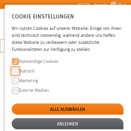
Zum Hauptinhalt springen
MyOTH
Kontakt
DE
COOKIE EINSTELLUNGEN
SUCHE
Wir nutzen Cookies auf unserer Website. Einige von ihnen
sind technisch notwendig, während andere uns helfen,
diese Website zu verbessern oder zusätzliche
JETZT BEWERBEN
Funktionalitäten zur Verfügung zu stellen.
Sie sind hier:
News der OTH Amberg-Weiden
Hochschule
Aktuelles
Notwendige Cookies
Statistik
GASTVORTRAG IM STUDIENGANG
Marketing
PATENTINGENIEURWESEN
Externe Medien
26.01.2015
ALLE AUSWÄHLEN
„Welche Rechtsformen gibt es, und welche
Chancen und Risiken bieten die einzelnen
ABLEHNEN