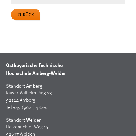
30 Tage
ZURÜCK
Chat
Name:
MibewSessionID, MIBEW_UserID, mibew_locale, mibew-
chat-frame-style-5e9dbeb1811c0446
Zweck:
Wird benötigt um die Chatfunktion nutzen zu können.
Ostbayerische Technische
Hochschule Amberg-Weiden
Cookie Laufzeit:
MibewSessionID, mibew-chat-frame-style-
Standort Amberg
5e9dbeb1811c0446 = Sitzungslaufzeit, mibew_locale = 3
Kaiser-Wilhelm-Ring 23
Jahre, MIBEW_UserID = 1 Jahr
92224 Amberg
Tel
+49 (9621) 482-0
Login
Standort Weiden
Name:
Hetzenrichter Weg 15
fe_user, be_user, be_lastLoginProvider
92637 Weiden