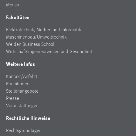
Mensa
Cookie Laufzeit:
Fakultäten
Max. 13 Monate
Elektrotechnik, Medien und Informatik
Maschinenbau/Umwelttechnik
MARKETING
Weiden Business School
Marketing Cookies werden von Drittanbietern
Wirtschaftsingenieurwesen und Gesundheit
verwendet, um personalisierte Werbung anzuzeigen.
Weitere Infos
Sie tun dies, indem sie Besucher über Websites
hinweg verfolgen.
Kontakt/Anfahrt
Raumfinder
Google Ads
Stellenangebote
Presse
Name:
Veranstaltungen
_gcl_au
Rechtliche Hinweise
Anbieter:
Google Ireland Limited
Rechtsgrundlagen
Zweck: