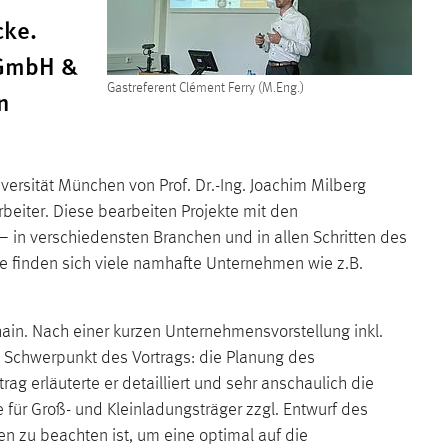
cke.
k GmbH &
Gastreferent Clément Ferry (M.Eng.)
n
ersität München von Prof. Dr.-Ing. Joachim Milberg
beiter. Diese bearbeiten Projekte mit den
 in verschiedensten Branchen und in allen Schritten des
e finden sich viele namhafte Unternehmen wie z.B.
hain. Nach einer kurzen Unternehmensvorstellung inkl.
m Schwerpunkt des Vortrags: die Planung des
 erläuterte er detailliert und sehr anschaulich die
für Groß- und Kleinladungsträger zzgl. Entwurf des
en zu beachten ist, um eine optimal auf die