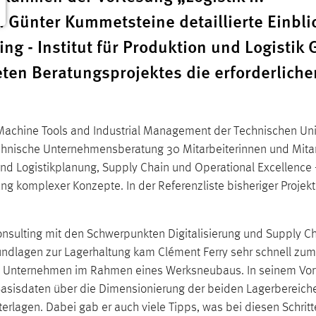
g. Günter Kummetsteine detaillierte Einbli
ing - Institut für Produktion und Logisti
eten Beratungsprojektes die erforderliche
 Machine Tools and Industrial Management der Technischen Univ
echnische Unternehmensberatung 30 Mitarbeiterinnen und Mitar
nd Logistikplanung, Supply Chain und Operational Excellence –
g komplexer Konzepte. In der Referenzliste bisheriger Projekt
 consulting mit den Schwerpunkten Digitalisierung und Supply C
Grundlagen zur Lagerhaltung kam Clément Ferry sehr schnell zu
s Unternehmen im Rahmen eines Werksneubaus. In seinem Vortrag
Basisdaten über die Dimensionierung der beiden Lagerbereiche 
erlagen. Dabei gab er auch viele Tipps, was bei diesen Schritt