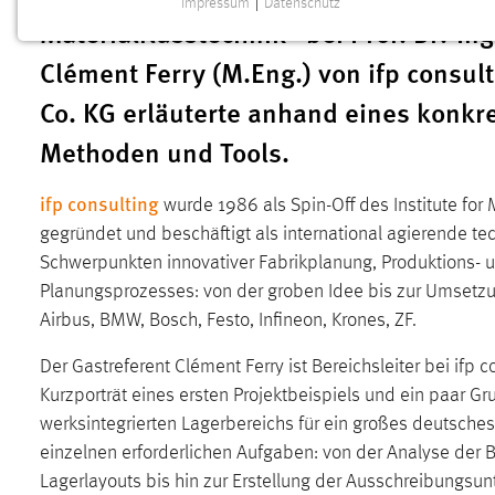
Impressum
|
Datenschutz
NOTWENDIGE COOKIES
Materialflusstechnik“ bei Prof. Dr.-In
Notwendige Cookies ermöglichen grundlegende
Clément Ferry (M.Eng.) von ifp consult
Funktionen und sind für die einwandfreie Funktion der
Co. KG erläuterte anhand eines konkr
Website erforderlich.
Methoden und Tools.
Einverständnis
ifp consulting
wurde 1986 als Spin-Off des Institute for
Name:
cookie_consent
gegründet und beschäftigt als international agierende t
Zweck:
Dieser Cookie speichert die
Schwerpunkten innovativer Fabrikplanung, Produktions- u
ausgewählten Einverständnis-Optionen
Planungsprozesses: von der groben Idee bis zur Umsetzun
des Benutzers
Airbus, BMW, Bosch, Festo, Infineon, Krones, ZF.
Cookie Laufzeit:
1 Jahr
Der Gastreferent Clément Ferry ist Bereichsleiter bei ifp
Kurzporträt eines ersten Projektbeispiels und ein paar 
Performance
werksintegrierten Lagerbereichs für ein großes deutsche
Name:
staticfilecache
einzelnen erforderlichen Aufgaben: von der Analyse der 
Lagerlayouts bis hin zur Erstellung der Ausschreibungsunt
Zweck:
Für performante Seitenauslieferung wird