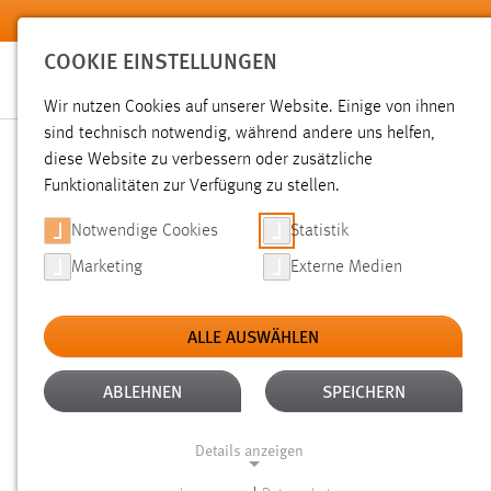
Zum Hauptinhalt springen
COOKIE EINSTELLUNGEN
Wir nutzen Cookies auf unserer Website. Einige von ihnen
Sie sind hier:
sind technisch notwendig, während andere uns helfen,
News der OTH Amberg-Weiden
Hochschule
Aktuelles
diese Website zu verbessern oder zusätzliche
Funktionalitäten zur Verfügung zu stellen.
GASTVORTRAG LOGISTIK:
Notwendige Cookies
Statistik
Marketing
Externe Medien
PRAXISBEISPIEL
ALLE AUSWÄHLEN
01.07.2024
ABLEHNEN
SPEICHERN
Wie geht man bei der Planung eines 
Bachelorstudiengänge Wirtschaftsing
Details anzeigen
Technologiemanagement erhielten im R