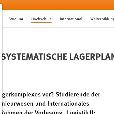
Studium
Hochschule
International
Weiterbildun
 SYSTEMATISCHE LAGERPLA
Lagerkomplexes vor? Studierende der
enieurwesen und Internationales
ahmen der Vorlesung „Logistik II: