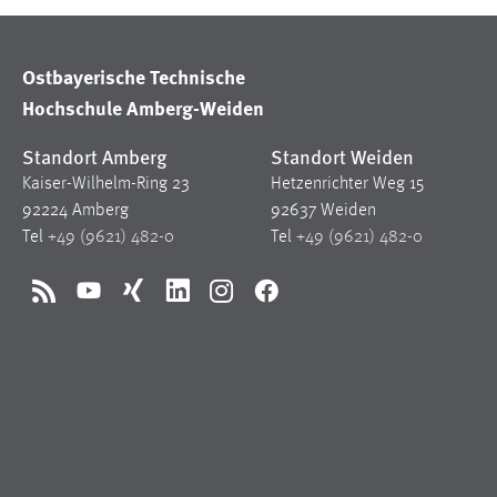
Cookie Laufzeit:
MibewSessionID, mibew-chat-frame-
style-5e9dbeb1811c0446 =
Ostbayerische Technische
Sitzungslaufzeit, mibew_locale = 3
Jahre, MIBEW_UserID = 1 Jahr
Hochschule Amberg-Weiden
Standort Amberg
Standort Weiden
Login
Kaiser-Wilhelm-Ring 23
Hetzenrichter Weg 15
Name:
fe_user, be_user, be_lastLoginProvider
92224 Amberg
92637 Weiden
Tel
+49 (9621) 482-0
Tel
+49 (9621) 482-0
Zweck:
Dieser Cookie ist notwendig um sich an
der Website einloggen zu können.
RSS
YouTube
Xing
LinkedIn
Instagram
Facebook
Cookie Laufzeit:
24 Stunden
STATISTIK
Statistik Cookies erfassen Informationen anonym.
Diese Informationen helfen uns zu verstehen, wie
unsere Besucher unsere Website nutzen.