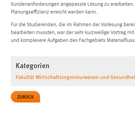
Kundenanforderungen angepasste Lösung zu erarbeiten. Er
in diesem Cookie gespeichert, ob man
eingeloggt ist.
Planungseffizienz erreicht werden kann.
Für die Studierenden, die im Rahmen der Vorlesung berei
Sprachpräferenz
bearbeiten mussten, war der sehr kurzweilige Vortrag mi
und komplexere Aufgaben des Fachgebiets Materialflusste
Name:
site-language-preference
Zweck:
Das Cookie speichert die gewählte
Sprache der Website.
Kategorien
Cookie Laufzeit:
30 Tage
Fakultät Wirtschaftsingenieurwesen und Gesundhei
Chat
ZURÜCK
Name:
MibewSessionID, MIBEW_UserID,
mibew_locale, mibew-chat-frame-style-
5e9dbeb1811c0446
Zweck:
Wird benötigt um die Chatfunktion
nutzen zu können.