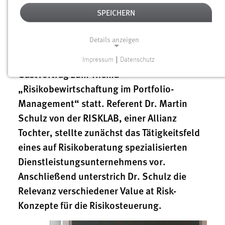
Finanz- und Versicherungsmärkte im
SPEICHERN
Studiengang Handels- und
Dienstleistungsmanagement (Fakultät
Details anzeigen
Betriebswirtschaft) fand auf Einladung
durch Prof. Dr. Thorsten Hock ein
Impressum
|
Datenschutz
NOTWENDIGE COOKIES
Gastvortrag zum Thema
Notwendige Cookies ermöglichen grundlegende
„Risikobewirtschaftung im Portfolio-
Funktionen und sind für die einwandfreie Funktion der
Management“ statt. Referent Dr. Martin
Website erforderlich.
Schulz von der RISKLAB, einer Allianz
Tochter, stellte zunächst das Tätigkeitsfeld
Einverständnis
eines auf Risikoberatung spezialisierten
Name:
Dienstleistungsunternehmens vor.
cookie_consent
Anschließend unterstrich Dr. Schulz die
Zweck:
Relevanz verschiedener Value at Risk-
Dieser Cookie speichert die ausgewählten Einverständnis-
Konzepte für die Risikosteuerung.
Optionen des Benutzers
Cookie Laufzeit: