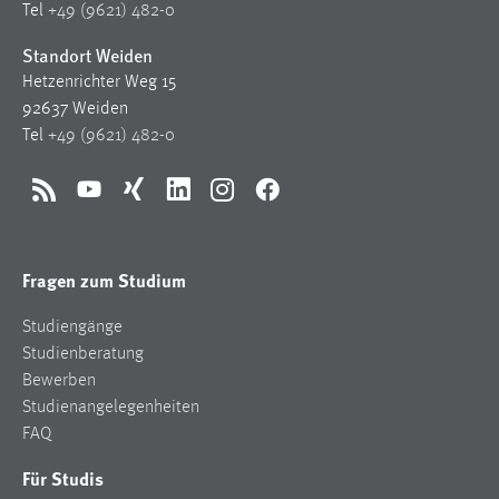
Tel
+49 (9621) 482-0
Zweck:
Dieser Cookie ist notwendig um sich an der Website
Standort Weiden
einloggen zu können.
Hetzenrichter Weg 15
Cookie Laufzeit:
92637 Weiden
24 Stunden
Tel
+49 (9621) 482-0
RSS
YouTube
Xing
LinkedIn
Instagram
Facebook
STATISTIK
Statistik Cookies erfassen Informationen anonym.
Fragen zum Studium
Diese Informationen helfen uns zu verstehen, wie
unsere Besucher unsere Website nutzen.
Studiengänge
Studienberatung
Matomo
Bewerben
Name:
Studienangelegenheiten
_pk_ref, _pk_cvar, _pk_id, _pk_ses
FAQ
Zweck:
Für Studis
Zugriffsstatistik