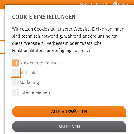
Zum Hauptinhalt springen
MyOTH
Kontakt
DE
COOKIE EINSTELLUNGEN
SUCHE
Wir nutzen Cookies auf unserer Website. Einige von ihnen
sind technisch notwendig, während andere uns helfen,
diese Website zu verbessern oder zusätzliche
JETZT BEWERBEN
Funktionalitäten zur Verfügung zu stellen.
Sie sind hier:
News der OTH Amberg-Weiden
Hochschule
Aktuelles
Notwendige Cookies
Statistik
GASTVORTRAG:
Marketing
RISIKOBEWIRTSCHAFTUNG IM
Externe Medien
PORTFOLIO-MANAGEMENT
ALLE AUSWÄHLEN
16.11.2010
Für die Studierenden des Schwerpunktes
ABLEHNEN