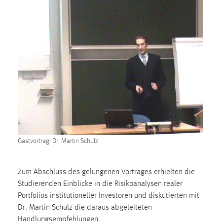
1 Jahr
Performance
Name:
staticfilecache
Zweck:
Für performante Seitenauslieferung wird in diesem Cookie
gespeichert, ob man eingeloggt ist.
Sprachpräferenz
Gastvortrag: Dr. Martin Schulz
Name:
site-language-preference
Zum Abschluss des gelungenen Vortrages erhielten die
Studierenden Einblicke in die Risikoanalysen realer
Zweck:
Das Cookie speichert die gewählte Sprache der Website.
Portfolios institutioneller Investoren und diskutierten mit
Dr. Martin Schulz die daraus abgeleiteten
Cookie Laufzeit:
Handlungsempfehlungen.