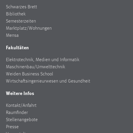
Schwarzes Brett
Cookie Laufzeit:
Bibliothek
Max. 13 Monate
Semesterzeiten
Marktplatz/Wohnungen
Mensa
MARKETING
Fakultäten
Marketing Cookies werden von Drittanbietern
verwendet, um personalisierte Werbung anzuzeigen.
Elektrotechnik, Medien und Informatik
Sie tun dies, indem sie Besucher über Websites
Maschinenbau/Umwelttechnik
hinweg verfolgen.
Weiden Business School
Wirtschaftsingenieurwesen und Gesundheit
Google Ads
Weitere Infos
Name:
_gcl_au
Kontakt/Anfahrt
Raumfinder
Anbieter:
Stellenangebote
Google Ireland Limited
Presse
Zweck: