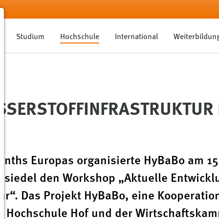
Studium
Hochschule
International
Weiterbildun
SERSTOFFINFRASTRUKTUR 
inths Europas organisierte HyBaBo am 15
nsiedel den Workshop „Aktuelle Entwick
ur“. Das Projekt HyBaBo, eine Kooperatio
r Hochschule Hof und der Wirtschaftska