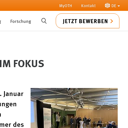
MyOTH
Kontakt
DE
JETZT BEWERBEN
g
Forschung
SUCHE
IM FOKUS
. Januar
lungen
n
mmer des