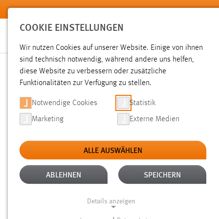
Zum Hauptinhalt springen
COOKIE EINSTELLUNGEN
Wir nutzen Cookies auf unserer Website. Einige von ihnen
Sie sind hier:
sind technisch notwendig, während andere uns helfen,
News der OTH Amberg-Weiden
Hochschule
Aktuelles
diese Website zu verbessern oder zusätzliche
Funktionalitäten zur Verfügung zu stellen.
HYBABO WORKSHOP: WAS
Notwendige Cookies
Statistik
Marketing
Externe Medien
23.01.2025
ALLE AUSWÄHLEN
Direkt neben dem größten Felsenlabyr
2025 im Luisenburg Restaurant in Wu
ABLEHNEN
SPEICHERN
und Trends zur Wasserstoffinfrastrukt
Details anzeigen
zwischen der OTH Amberg-Weiden, de