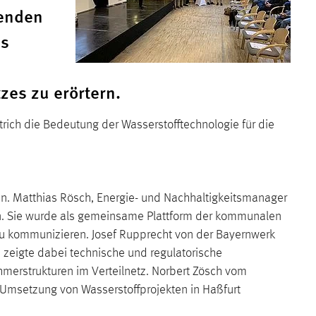
tenden
us
es zu erörtern.
strich die Bedeutung der Wasserstofftechnologie für die
ten. Matthias Rösch, Energie- und Nachhaltigkeitsmanager
en. Sie wurde als gemeinsame Plattform der kommunalen
u kommunizieren. Josef Rupprecht von der Bayernwerk
zeigte dabei technische und regulatorische
erstrukturen im Verteilnetz. Norbert Zösch vom
e Umsetzung von Wasserstoffprojekten in Haßfurt