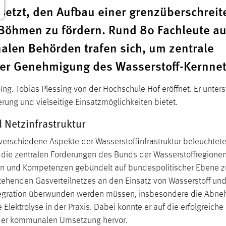
esetzt, den Aufbau einer grenzüberschrei
 Böhmen zu fördern. Rund 80 Fachleute a
alen Behörden trafen sich, um zentrale
r Genehmigung des Wasserstoff-Kernnetz
Ing. Tobias Plessing von der Hochschule Hof eröffnet. Er unter
rung und vielseitige Einsatzmöglichkeiten bietet.
 Netzinfrastruktur
e verschiedene Aspekte der Wasserstoffinfrastruktur beleuchte
e die zentralen Forderungen des Bunds der Wasserstoffregion
en und Kompetenzen gebündelt auf bundespolitischer Ebene z
henden Gasverteilnetzes an den Einsatz von Wasserstoff und 
tegration überwunden werden müssen, insbesondere die Abnehm
Elektrolyse in der Praxis. Dabei konnte er auf die erfolgreich
 der kommunalen Umsetzung hervor.