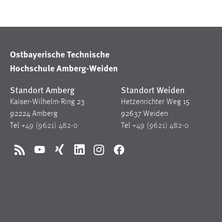
Matomo
Name:
_pk_ref, _pk_cvar, _pk_id, _pk_ses
Ostbayerische Technische
Zweck:
Zugriffsstatistik
Hochschule Amberg-Weiden
Cookie Laufzeit:
Max. 13 Monate
Standort Amberg
Standort Weiden
Kaiser-Wilhelm-Ring 23
Hetzenrichter Weg 15
92224 Amberg
92637 Weiden
MARKETING
Tel
+49 (9621) 482-0
Tel
+49 (9621) 482-0
Marketing Cookies werden von Drittanbietern
verwendet, um personalisierte Werbung anzuzeigen.
RSS
YouTube
Xing
LinkedIn
Instagram
Facebook
Sie tun dies, indem sie Besucher über Websites
hinweg verfolgen.
Google Ads
Name:
_gcl_au