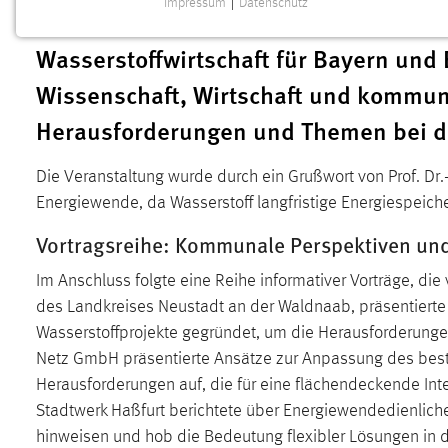
Impressum
|
Datenschutz
Bezirks Karlsbad, hat sich zum Ziel g
NOTWENDIGE COOKIES
Wasserstoffwirtschaft für Bayern und
Notwendige Cookies ermöglichen grundlegende
Funktionen und sind für die einwandfreie Funktion der
Wissenschaft, Wirtschaft und kommun
Website erforderlich.
Herausforderungen und Themen bei de
Einverständnis
Die Veranstaltung wurde durch ein Grußwort von Prof. Dr.-
Name:
cookie_consent
Energiewende, da Wasserstoff langfristige Energiespeiche
Zweck:
Dieser Cookie speichert die
Vortragsreihe: Kommunale Perspektiven und
ausgewählten Einverständnis-Optionen
des Benutzers
Im Anschluss folgte eine Reihe informativer Vorträge, di
Cookie Laufzeit:
des Landkreises Neustadt an der Waldnaab, präsentiert
1 Jahr
Wasserstoffprojekte gegründet, um die Herausforderung
Netz GmbH präsentierte Ansätze zur Anpassung des beste
Performance
Herausforderungen auf, die für eine flächendeckende In
Name:
staticfilecache
Stadtwerk Haßfurt berichtete über Energiewendedienliche 
hinweisen und hob die Bedeutung flexibler Lösungen in
Zweck:
Für performante Seitenauslieferung wird