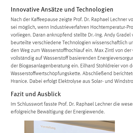
in diesem Cookie gespeichert, ob man
Innovative Ansätze und Technologien
eingeloggt ist.
Nach der Kaffeepause zeigte Prof. Dr. Raphael Lechner 
sei möglich, wenn Industrieverfahren Hochtemperatur-Pr
Sprachpräferenz
vorliegen. Daran anknüpfend stellte Dr.-Ing. Andy Grade
Name:
site-language-preference
beurteilte verschiedene Technologien wissenschaftlich un
den Weg zum Wasserstoffhochlauf ein. Max Zintl von der
Zweck:
Das Cookie speichert die gewählte
vollständig auf Wasserstoff basierenden Energieversorgu
Sprache der Website.
der Biogasanlagenberatung ein. Eilhard Stohldreier von d
Cookie Laufzeit:
30 Tage
Wasserstoffwertschöpfungskette. Abschließend berichtete
Hranice. Dabei erfolgt Elektrolyse aus Solar- und Windstr
Chat
Fazit und Ausblick
Name:
MibewSessionID, MIBEW_UserID,
Im Schlusswort fasste Prof. Dr. Raphael Lechner die wes
mibew_locale, mibew-chat-frame-style-
5e9dbeb1811c0446
erfolgreiche Bewältigung der Energiewende.
Zweck:
Wird benötigt um die Chatfunktion
nutzen zu können.