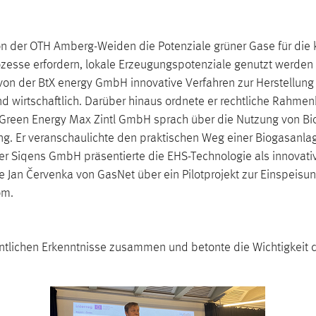
von der OTH Amberg-Weiden die Potenziale grüner Gase für di
ozesse erfordern, lokale Erzeugungspotenziale genutzt werden
l von der BtX energy GmbH innovative Verfahren zur Herstellun
d wirtschaftlich. Darüber hinaus ordnete er rechtliche Rahmen
 Green Energy Max Zintl GmbH sprach über die Nutzung von B
ng. Er veranschaulichte den praktischen Weg einer Biogasanla
er Siqens GmbH präsentierte die EHS-Technologie als innovativ
 Jan Červenka von GasNet über ein Pilotprojekt zur Einspeisu
om.
entlichen Erkenntnisse zusammen und betonte die Wichtigkeit 