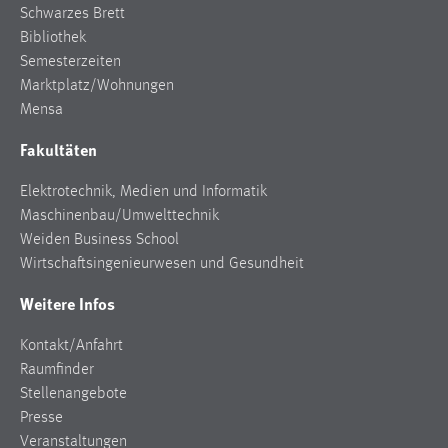
Schwarzes Brett
Cookie Laufzeit:
Bibliothek
Max. 13 Monate
Semesterzeiten
Marktplatz/Wohnungen
Mensa
MARKETING
Fakultäten
Marketing Cookies werden von Drittanbietern
Elektrotechnik, Medien und Informatik
verwendet, um personalisierte Werbung anzuzeigen.
Maschinenbau/Umwelttechnik
Sie tun dies, indem sie Besucher über Websites
Weiden Business School
hinweg verfolgen.
Wirtschaftsingenieurwesen und Gesundheit
Google Ads
Weitere Infos
Name:
Kontakt/Anfahrt
_gcl_au
Raumfinder
Anbieter:
Stellenangebote
Google Ireland Limited
Presse
Veranstaltungen
Zweck: