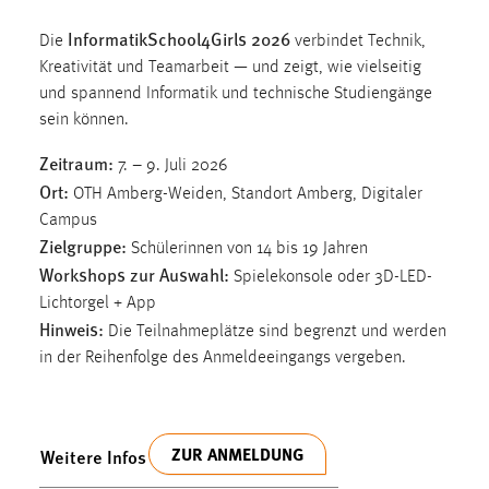
1 Jahr
InformatikSchool4Girls 2026
Die
verbindet Technik,
Kreativität und Teamarbeit — und zeigt, wie vielseitig
Performance
und spannend Informatik und technische Studiengänge
sein können.
Name:
staticfilecache
Zeitraum:
7. – 9. Juli 2026
Ort:
Zweck:
OTH Amberg-Weiden, Standort Amberg, Digitaler
Für performante Seitenauslieferung wird in diesem Cookie
Campus
gespeichert, ob man eingeloggt ist.
Zielgruppe:
Schülerinnen von 14 bis 19 Jahren
Workshops zur Auswahl:
Spielekonsole oder 3D-LED-
Sprachpräferenz
Lichtorgel + App
Hinweis:
Die Teilnahmeplätze sind begrenzt und werden
Name:
in der Reihenfolge des Anmeldeeingangs vergeben.
site-language-preference
Zweck:
Das Cookie speichert die gewählte Sprache der Website.
ZUR ANMELDUNG
Weitere Infos
Cookie Laufzeit: