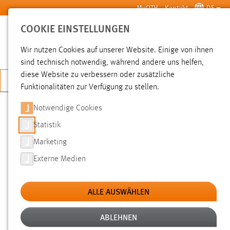
Zum Hauptinhalt springen
MyOTH
Kontakt
DE
COOKIE EINSTELLUNGEN
SUCHE
Wir nutzen Cookies auf unserer Website. Einige von ihnen
sind technisch notwendig, während andere uns helfen,
diese Website zu verbessern oder zusätzliche
JETZT BEWERBEN
Funktionalitäten zur Verfügung zu stellen.
Sie sind hier:
News der OTH Amberg-Weiden
Hochschule
Aktuelles
Notwendige Cookies
Statistik
INFORMATIKSCHOOL4GIRLS
Marketing
Externe Medien
Dienstag, 07.07.2026
–
Donnerstag, 09.07.2026
|
ALLE AUSWÄHLEN
OTH in Amberg, Digitaler Campus | Veranstalter:
Fakultät EMI und Zentrum für Gender und Diversity
ABLEHNEN