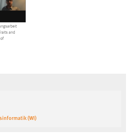
ungsarbeit
Traits and
 of
sinformatik (WI)