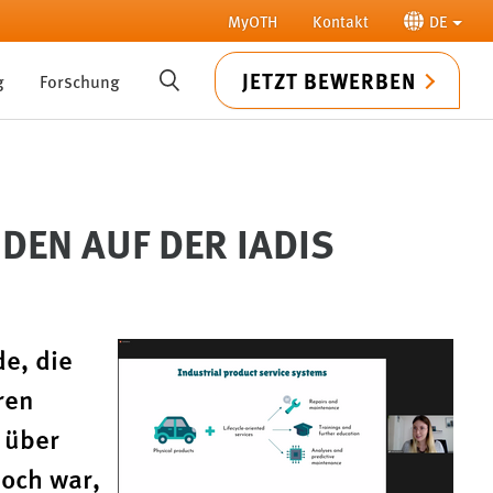
MyOTH
Kontakt
DE
JETZT BEWERBEN
g
Forschung
SUCHE
EN AUF DER IADIS
e, die
ren
 über
och war,