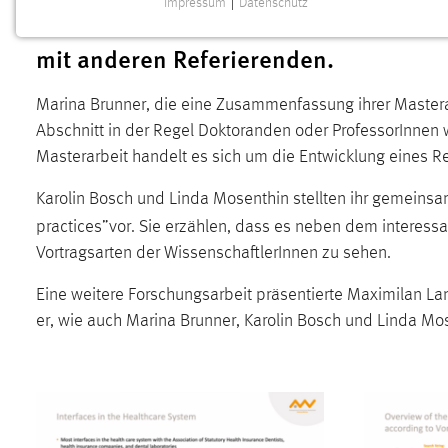
Impressum
|
Datenschutz
ergab sich in den unterschiedlichen 
NOTWENDIGE COOKIES
mit anderen Referierenden.
Notwendige Cookies ermöglichen grundlegende
Funktionen und sind für die einwandfreie Funktion der
Website erforderlich.
Marina Brunner, die eine Zusammenfassung ihrer Masterarb
Abschnitt in der Regel Doktoranden oder ProfessorInnen w
Einverständnis
Masterarbeit handelt es sich um die Entwicklung eines 
Name:
cookie_consent
Karolin Bosch und Linda Mosenthin stellten ihr gemeinsam
Zweck:
practices”
vor. Sie erzählen, dass es neben dem interessa
Dieser Cookie speichert die
ausgewählten Einverständnis-Optionen
Vortragsarten der WissenschaftlerInnen zu sehen.
des Benutzers
Eine weitere Forschungsarbeit präsentierte Maximilan Lang
Cookie Laufzeit:
1 Jahr
er, wie auch Marina Brunner, Karolin Bosch und Linda Mose
Performance
Name:
staticfilecache
Zweck:
Für performante Seitenauslieferung wird