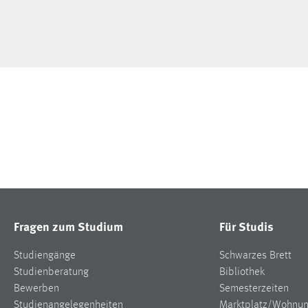
Fragen zum Studium
Für Studis
Studiengänge
Schwarzes Brett
Studienberatung
Bibliothek
Bewerben
Semesterzeiten
Studienangelegenheiten
Marktplatz/Wohnu