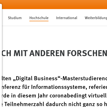
Studium
Hochschule
International
Weiterbildun
CH MIT ANDEREN FORSCHEND
ten „Digital Business“-Masterstudierend
Konferenz für Informationssysteme, referie
urde in diesem Jahr coronabedingt virtuell
e Teilnehmerzahl dadurch nicht ganz so h