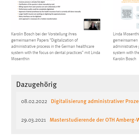
in diesem Cookie gespeichert, ob man
eingeloggt ist.
Sprachpräferenz
Karolin Bosch bei der Vorstellung ihres
Linda Mosenthin
gemeinsamen Papers “Digitalization of
gemeinsamen Pa
Name:
site-language-preference
administrative process in the German healthcare
administrative
system with the focus on dental practices” mit Linda
system with the
Zweck:
Das Cookie speichert die gewählte
Mosenthin
Karolin Bosch
Sprache der Website.
Cookie Laufzeit:
30 Tage
Dazugehörig
Chat
Digitalisierung administrativer Pr
08.02.2022
Name:
MibewSessionID, MIBEW_UserID,
mibew_locale, mibew-chat-frame-style-
5e9dbeb1811c0446
Masterstudierende der OTH Amberg-Wei
29.03.2021
Zweck:
Wird benötigt um die Chatfunktion
nutzen zu können.