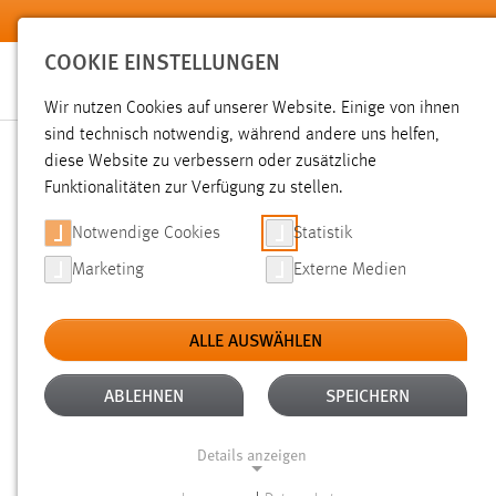
Zum Hauptinhalt springen
COOKIE EINSTELLUNGEN
Wir nutzen Cookies auf unserer Website. Einige von ihnen
Sie sind hier:
sind technisch notwendig, während andere uns helfen,
News der OTH Amberg-Weiden
Hochschule
Aktuelles
diese Website zu verbessern oder zusätzliche
Funktionalitäten zur Verfügung zu stellen.
INTERESSANTER AUSTAUS
Notwendige Cookies
Statistik
Marketing
Externe Medien
08.04.2021
ALLE AUSWÄHLEN
Diese und weitere Erfahrungen sammel
auf der IADIS, einer internationalen 
ABLEHNEN
SPEICHERN
durften. Die 3-tägige Veranstaltung w
Details anzeigen
Zoom durchgeführt. Und auch wenn di