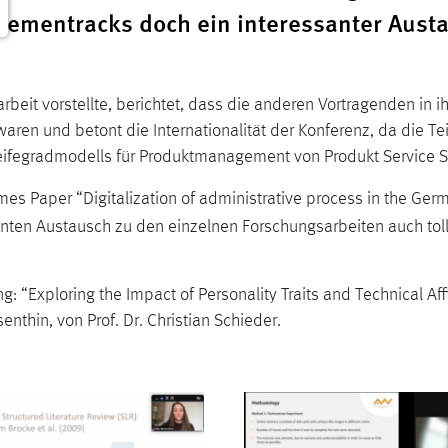
Thementracks doch ein interessanter Aust
eit vorstellte, berichtet, dass die anderen Vortragenden in i
aren und betont die Internationalität der Konferenz, da die T
Reifegradmodells für Produktmanagement von Produkt Service 
es Paper “Digitalization of administrative process in the Ger
nten Austausch zu den einzelnen Forschungsarbeiten auch toll 
: “Exploring the Impact of Personality Traits and Technical Af
nthin, von Prof. Dr. Christian Schieder.