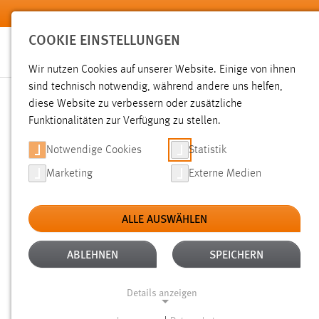
Zum Hauptinhalt springen
COOKIE EINSTELLUNGEN
Wir nutzen Cookies auf unserer Website. Einige von ihnen
Sie sind hier:
sind technisch notwendig, während andere uns helfen,
News der OTH Amberg-Weiden
Hochschule
Aktuelles
diese Website zu verbessern oder zusätzliche
Funktionalitäten zur Verfügung zu stellen.
INTERNATIONALER WORKS
Notwendige Cookies
Statistik
Marketing
Externe Medien
CENTRAL AND EASTERN E
ALLE AUSWÄHLEN
02.07.2019
ABLEHNEN
SPEICHERN
Bereits seit 2011 forscht Prof. Dr.-Ing
Abwärmeverstromung mittels ORC (= Or
Details anzeigen
Energiespeicherung – seit 2012 unt