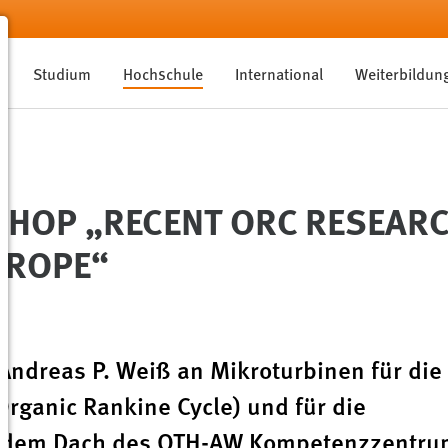
Studium
Hochschule
International
Weiterbildun
HOP „RECENT ORC RESEARCH
UROPE“
. Andreas P. Weiß an Mikroturbinen für die
ganic Rankine Cycle) und für die
er dem Dach des OTH-AW Kompetenzzentru