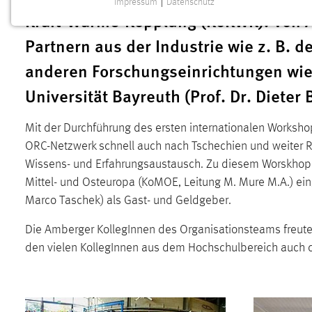
Impressum
|
Datenschutz
NOTWENDIGE COOKIES
Kraft-Wärme-Kopplung (KoKWK). Von A
Notwendige Cookies ermöglichen grundlegende
Partnern aus der Industrie wie z. B.
Funktionen und sind für die einwandfreie Funktion der
anderen Forschungseinrichtungen wie 
Website erforderlich.
Universität Bayreuth (Prof. Dr. Diete
Einverständnis
Mit der Durchführung des ersten internationalen Works
Name:
cookie_consent
ORC-Netzwerk schnell auch nach Tschechien und weiter R
Zweck:
Dieser Cookie speichert die
Wissens- und Erfahrungsaustausch. Zu diesem Worskhop 
ausgewählten Einverständnis-Optionen
Mittel- und Osteuropa (KoMOE, Leitung M. Mure M.A.) ein
des Benutzers
Marco Taschek) als Gast- und Geldgeber.
Cookie Laufzeit:
1 Jahr
Die Amberger KollegInnen des Organisationsteams freuten
den vielen KollegInnen aus dem Hochschulbereich auch 
Performance
Name:
staticfilecache
Zweck:
Für performante Seitenauslieferung wird