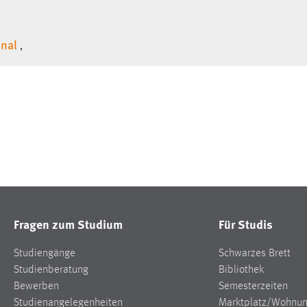
onal
,
Fragen zum Studium
Für Studis
Studiengänge
Schwarzes Brett
Studienberatung
Bibliothek
Bewerben
Semesterzeiten
Studienangelegenheiten
Marktplatz/Wohnu