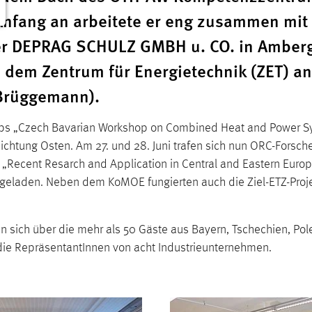
nfang an arbeitete er eng zusammen mit
 der DEPRAG SCHULZ GMBH u. CO. in Amber
dem Zentrum für Energietechnik (ZET) an
r Brüggemann).
hops „Czech Bavarian Workshop on Combined Heat and Power S
ichtung Osten. Am 27. und 28. Juni trafen sich nun ORC-Fors
„Recent Resarch and Application in Central and Eastern Eu
geladen. Neben dem KoMOE fungierten auch die Ziel-ETZ-Projekt
 sich über die mehr als 50 Gäste aus Bayern, Tschechien, Pole
die RepräsentantInnen von acht Industrieunternehmen.