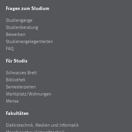
Zweck:
Fragen zum Studium
Dieser Cookie ist notwendig um sich an der Website
einloggen zu können.
Studiengänge
Studienberatung
Cookie Laufzeit:
Bewerben
24 Stunden
Studienangelegenheiten
FAQ
STATISTIK
Für Studis
Statistik Cookies erfassen Informationen anonym.
Schwarzes Brett
Diese Informationen helfen uns zu verstehen, wie
Bibliothek
unsere Besucher unsere Website nutzen.
Semesterzeiten
Marktplatz/Wohnungen
Matomo
Mensa
Name:
Fakultäten
_pk_ref, _pk_cvar, _pk_id, _pk_ses
Zweck:
Elektrotechnik, Medien und Informatik
Zugriffsstatistik