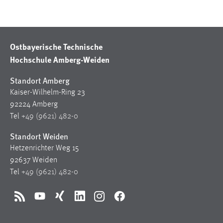
30 Tage
Chat
Ostbayerische Technische
Name:
Hochschule Amberg-Weiden
MibewSessionID, MIBEW_UserID, mibew_locale, mibew-
chat-frame-style-5e9dbeb1811c0446
Standort Amberg
Zweck:
Kaiser-Wilhelm-Ring 23
Wird benötigt um die Chatfunktion nutzen zu können.
92224 Amberg
Tel
+49 (9621) 482-0
Cookie Laufzeit:
MibewSessionID, mibew-chat-frame-style-
Standort Weiden
5e9dbeb1811c0446 = Sitzungslaufzeit, mibew_locale = 3
Hetzenrichter Weg 15
Jahre, MIBEW_UserID = 1 Jahr
92637 Weiden
Tel
+49 (9621) 482-0
Login
RSS
YouTube
Xing
LinkedIn
Instagram
Facebook
Name:
fe_user, be_user, be_lastLoginProvider