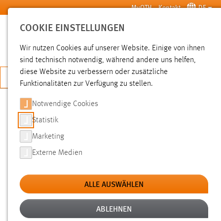
Zum Hauptinhalt springen
MyOTH
Kontakt
DE
COOKIE EINSTELLUNGEN
SUCHE
Wir nutzen Cookies auf unserer Website. Einige von ihnen
sind technisch notwendig, während andere uns helfen,
diese Website zu verbessern oder zusätzliche
JETZT BEWERBEN
Funktionalitäten zur Verfügung zu stellen.
Sie sind hier:
News der OTH Amberg-Weiden
Hochschule
Aktuelles
Notwendige Cookies
Statistik
KENNENLERN-STUDIENFAHRT NACH
Marketing
PRAG FÜR ERSTSEMESTER-
Externe Medien
STUDIERENDE
ALLE AUSWÄHLEN
28.10.2011
Der Studentische Konvent der Hochschule
ABLEHNEN