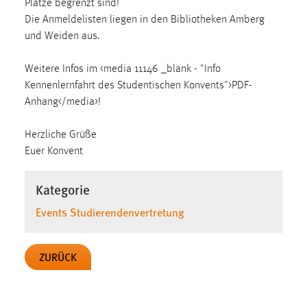
Plätze begrenzt sind!
1 Jahr
Die Anmeldelisten liegen in den Bibliotheken Amberg
und Weiden aus.
Performance
Weitere Infos im <media 11146 _blank - "Info
Name:
Kennenlernfahrt des Studentischen Konvents">PDF-
staticfilecache
Anhang</media>!
Zweck:
Für performante Seitenauslieferung wird in diesem Cookie
Herzliche Grüße
gespeichert, ob man eingeloggt ist.
Euer Konvent
Kategorie
Sprachpräferenz
Events Studierendenvertretung
Name:
site-language-preference
ZURÜCK
Zweck:
Das Cookie speichert die gewählte Sprache der Website.
Cookie Laufzeit: