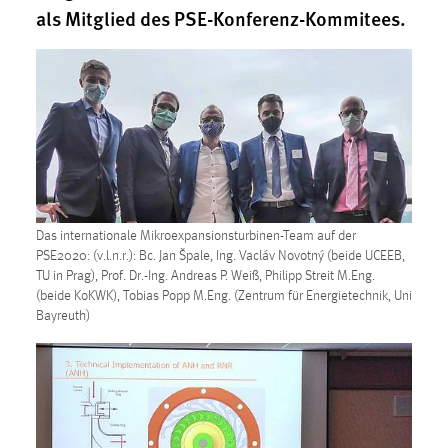
als Mitglied des PSE-Konferenz-Kommitees.
1 Jahr
Performance
Name:
staticfilecache
Zweck:
Für performante Seitenauslieferung wird in diesem Cookie
gespeichert, ob man eingeloggt ist.
Das internationale Mikroexpansionsturbinen-Team auf der
PSE2020: (v.l.n.r.): Bc. Jan Špale, Ing. Vacláv Novotný (beide UCEEB,
Sprachpräferenz
TU in Prag), Prof. Dr.-Ing. Andreas P. Weiß, Philipp Streit M.Eng.
(beide KoKWK), Tobias Popp M.Eng. (Zentrum für Energietechnik, Uni
Name:
Bayreuth)
site-language-preference
Zweck:
Das Cookie speichert die gewählte Sprache der Website.
Cookie Laufzeit: