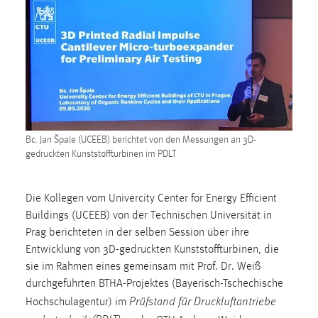
Zweck:
Dieser Cookie ist notwendig um sich an der Website
einloggen zu können.
Cookie Laufzeit:
24 Stunden
STATISTIK
Bc. Jan Špale (UCEEB) berichtet von den Messungen an 3D-
gedruckten Kunststoffturbinen im PDLT
Statistik Cookies erfassen Informationen anonym.
Diese Informationen helfen uns zu verstehen, wie
unsere Besucher unsere Website nutzen.
Die Kollegen vom Univercity Center for Energy Efficient
Buildings (UCEEB) von der Technischen Universität in
Matomo
Prag berichteten in der selben Session über ihre
Entwicklung von 3D-gedruckten Kunststoffturbinen, die
Name:
sie im Rahmen eines gemeinsam mit Prof. Dr. Weiß
_pk_ref, _pk_cvar, _pk_id, _pk_ses
durchgeführten BTHA-Projektes (Bayerisch-Tschechische
Prüfstand für Druckluftantriebe
Zweck:
Hochschulagentur) im
Zugriffsstatistik