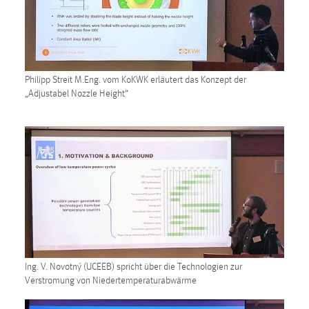
30 Tage
Chat
Name:
Philipp Streit M.Eng. vom KoKWK erläutert das Konzept der
MibewSessionID, MIBEW_UserID, mibew_locale, mibew-
„Adjustabel Nozzle Height“
chat-frame-style-5e9dbeb1811c0446
Zweck:
Wird benötigt um die Chatfunktion nutzen zu können.
Cookie Laufzeit:
MibewSessionID, mibew-chat-frame-style-
5e9dbeb1811c0446 = Sitzungslaufzeit, mibew_locale = 3
Jahre, MIBEW_UserID = 1 Jahr
Login
Ing. V. Novotný (UCEEB) spricht über die Technologien zur
Name:
Verstromung von Niedertemperaturabwärme
fe_user, be_user, be_lastLoginProvider