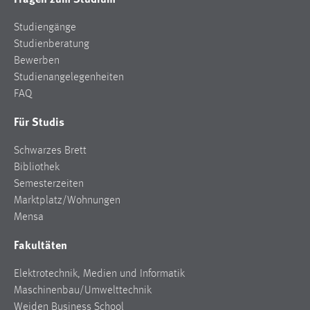
EXTERNE MEDIEN
Studiengänge
Um Inhalte von Videoplattformen und Social Media
Studienberatung
Plattformen anzeigen zu können, werden von diesen
Bewerben
externen Medien Cookies gesetzt.
Studienangelegenheiten
YouTube
FAQ
Für Studis
Vimeo
Schwarzes Brett
Bibliothek
Semesterzeiten
Marktplatz/Wohnungen
Mensa
Fakultäten
Elektrotechnik, Medien und Informatik
Maschinenbau/Umwelttechnik
Weiden Business School