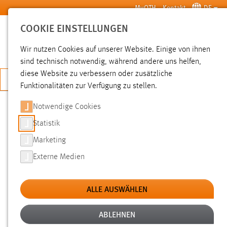
Zum Hauptinhalt springen
MyOTH
Kontakt
DE
COOKIE EINSTELLUNGEN
SUCHE
Wir nutzen Cookies auf unserer Website. Einige von ihnen
sind technisch notwendig, während andere uns helfen,
diese Website zu verbessern oder zusätzliche
JETZT BEWERBEN
Funktionalitäten zur Verfügung zu stellen.
Sie sind hier:
News der OTH Amberg-Weiden
Hochschule
Aktuelles
Notwendige Cookies
Statistik
KOKWK ERNEUT AUF DER POWER
Marketing
SYSTEM ENGINEERING
Externe Medien
CONFERENCE 2020 AN DER UWB
PILSEN
ALLE AUSWÄHLEN
ABLEHNEN
11.09.2020