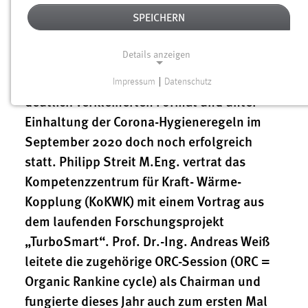
Die 19. „Conference of Power System
SPEICHERN
Engineering (PSE)“ an der Universität Pilsen
sollte eigentlich wie immer Mitte Juni
Details anzeigen
stattfinden – COVID19 machte das
unmöglich. Nun fand die PSE2020 in einem
Impressum
|
Datenschutz
NOTWENDIGE COOKIES
deutlich verkleinerten Format und unter
Notwendige Cookies ermöglichen grundlegende
Einhaltung der Corona-Hygieneregeln im
Funktionen und sind für die einwandfreie Funktion der
September 2020 doch noch erfolgreich
Website erforderlich.
statt. Philipp Streit M.Eng. vertrat das
Kompetenzzentrum für Kraft- Wärme-
Einverständnis
Kopplung (KoKWK) mit einem Vortrag aus
Name:
dem laufenden Forschungsprojekt
cookie_consent
„TurboSmart“. Prof. Dr.-Ing. Andreas Weiß
Zweck:
leitete die zugehörige ORC-Session (ORC =
Dieser Cookie speichert die ausgewählten Einverständnis-
Organic Rankine cycle) als Chairman und
Optionen des Benutzers
fungierte dieses Jahr auch zum ersten Mal
Cookie Laufzeit: