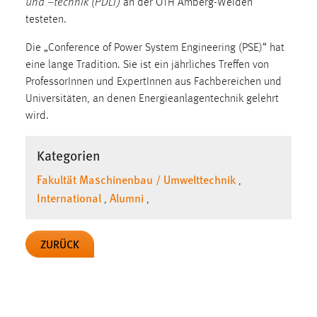
und –technik (PDLT)
an der OTH Amberg-Weiden
testeten.
Cookie Laufzeit:
Max. 13 Monate
Die „Conference of Power System Engineering (PSE)“ hat
eine lange Tradition. Sie ist ein jährliches Treffen von
ProfessorInnen und ExpertInnen aus Fachbereichen und
MARKETING
Universitäten, an denen Energieanlagentechnik gelehrt
wird.
Marketing Cookies werden von Drittanbietern
verwendet, um personalisierte Werbung anzuzeigen.
Kategorien
Sie tun dies, indem sie Besucher über Websites
hinweg verfolgen.
Fakultät Maschinenbau / Umwelttechnik
,
International
Alumni
,
,
Google Ads
Name:
ZURÜCK
_gcl_au
Anbieter:
Google Ireland Limited
Zweck: