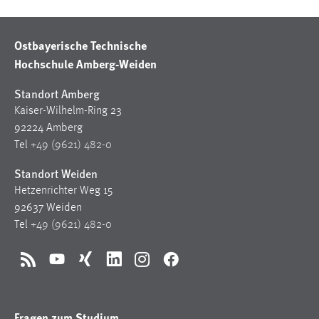
Conversion-Tracking
Cookie Laufzeit:
Ostbayerische Technische
3 Monate
Hochschule Amberg-Weiden
Standort Amberg
Facebook Pixel
Kaiser-Wilhelm-Ring 23
Name:
92224 Amberg
_fbp
Tel
+49 (9621) 482-0
Anbieter:
Standort Weiden
Facebook
Hetzenrichter Weg 15
92637 Weiden
Zweck:
Tel
+49 (9621) 482-0
Conversion-Tracking
Cookie Laufzeit:
RSS
YouTube
Xing
LinkedIn
Instagram
Facebook
3 Monate
Fragen zum Studium