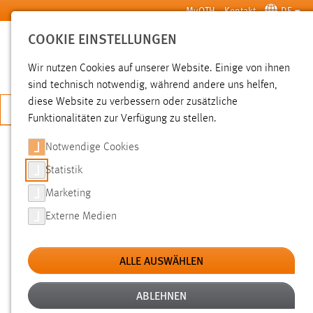
Zum Hauptinhalt springen
MyOTH
Kontakt
DE
COOKIE EINSTELLUNGEN
SUCHE
Wir nutzen Cookies auf unserer Website. Einige von ihnen
sind technisch notwendig, während andere uns helfen,
diese Website zu verbessern oder zusätzliche
JETZT BEWERBEN
Funktionalitäten zur Verfügung zu stellen.
Sie sind hier:
News der OTH Amberg-Weiden
Hochschule
Aktuelles
Notwendige Cookies
Statistik
MEDIZINTECHNIK:
Marketing
KOOPERATIONSVEREINBARUNG
Externe Medien
MIT DER KLINIKEN
NORDOBERPFALZ AG
ALLE AUSWÄHLEN
ABLEHNEN
28.05.2014