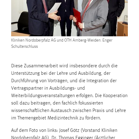
1 Jahr
Performance
Name:
Kliniken Nordoberpfalz AG und OTH Amberg-Weiden: Enger
staticfilecache
Schulterschluss
Zweck:
Für performante Seitenauslieferung wird in diesem Cookie
Diese Zusammenarbeit wird insbesondere durch die
gespeichert, ob man eingeloggt ist.
Unterstützung bei der Lehre und Ausbildung, der
Durchführung von Vorträgen, und die Integration der
Sprachpräferenz
Vertragspartner in Ausbildungs- und
Weiterbildungsveranstaltungen erfolgen. Die Kooperation
Name:
soll dazu beitragen, den fachlich fokussierten
site-language-preference
wissenschaftlichen Austausch zwischen Praxis und Lehre
Zweck:
im Themengebiet Medizintechnik zu fördern.
Das Cookie speichert die gewählte Sprache der Website.
Auf dem Foto von links: Josef Götz (Vorstand Kliniken
Cookie Laufzeit:
Nordoberpfalz AG), Dr. Thomas Egginger (Ärztlicher