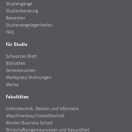
Studiengänge
Cookie Laufzeit:
Studienberatung
Max. 13 Monate
Bewerben
Studienangelegenheiten
FAQ
MARKETING
Für Studis
Marketing Cookies werden von Drittanbietern
Schwarzes Brett
verwendet, um personalisierte Werbung anzuzeigen.
Bibliothek
Sie tun dies, indem sie Besucher über Websites
Semesterzeiten
hinweg verfolgen.
Marktplatz/Wohnungen
Google Ads
Mensa
Fakultäten
Name:
_gcl_au
Elektrotechnik, Medien und Informatik
Anbieter:
Maschinenbau/Umwelttechnik
Google Ireland Limited
Weiden Business School
Wirtschaftsingenieurwesen und Gesundheit
Zweck: