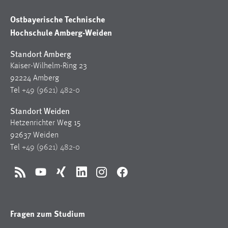
Zweck:
Ostbayerische Technische
Dieser Cookie ist notwendig um sich an der Website
Hochschule Amberg-Weiden
einloggen zu können.
Cookie Laufzeit:
Standort Amberg
24 Stunden
Kaiser-Wilhelm-Ring 23
92224 Amberg
Tel
+49 (9621) 482-0
STATISTIK
Standort Weiden
Statistik Cookies erfassen Informationen anonym.
Hetzenrichter Weg 15
Diese Informationen helfen uns zu verstehen, wie
92637 Weiden
unsere Besucher unsere Website nutzen.
Tel
+49 (9621) 482-0
Matomo
RSS
YouTube
Xing
LinkedIn
Instagram
Facebook
Name:
_pk_ref, _pk_cvar, _pk_id, _pk_ses
Fragen zum Studium
Zweck:
Zugriffsstatistik