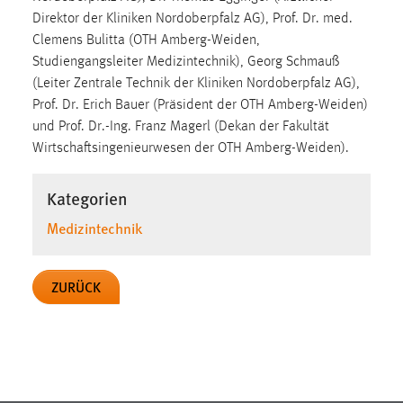
30 Tage
Direktor der Kliniken Nordoberpfalz AG), Prof. Dr. med.
Clemens Bulitta (OTH Amberg-Weiden,
Chat
Studiengangsleiter Medizintechnik), Georg Schmauß
(Leiter Zentrale Technik der Kliniken Nordoberpfalz AG),
Name:
Prof. Dr. Erich Bauer (Präsident der OTH Amberg-Weiden)
MibewSessionID, MIBEW_UserID, mibew_locale, mibew-
und Prof. Dr.-Ing. Franz Magerl (Dekan der Fakultät
chat-frame-style-5e9dbeb1811c0446
Wirtschaftsingenieurwesen der OTH Amberg-Weiden).
Zweck:
Wird benötigt um die Chatfunktion nutzen zu können.
Kategorien
Cookie Laufzeit:
Medizintechnik
MibewSessionID, mibew-chat-frame-style-
5e9dbeb1811c0446 = Sitzungslaufzeit, mibew_locale = 3
Jahre, MIBEW_UserID = 1 Jahr
ZURÜCK
Login
Name:
fe_user, be_user, be_lastLoginProvider