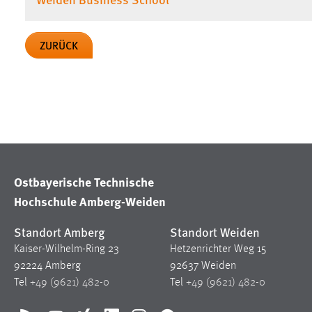
Cookie Laufzeit:
MibewSessionID, mibew-chat-frame-
style-5e9dbeb1811c0446 =
ZURÜCK
Sitzungslaufzeit, mibew_locale = 3
Jahre, MIBEW_UserID = 1 Jahr
Login
Name:
fe_user, be_user, be_lastLoginProvider
Zweck:
Dieser Cookie ist notwendig um sich an
der Website einloggen zu können.
Ostbayerische Technische
Cookie Laufzeit:
24 Stunden
Hochschule Amberg-Weiden
Standort Amberg
Standort Weiden
Kaiser-Wilhelm-Ring 23
Hetzenrichter Weg 15
STATISTIK
92224 Amberg
92637 Weiden
Statistik Cookies erfassen Informationen anonym.
Tel
+49 (9621) 482-0
Tel
+49 (9621) 482-0
Diese Informationen helfen uns zu verstehen, wie
unsere Besucher unsere Website nutzen.