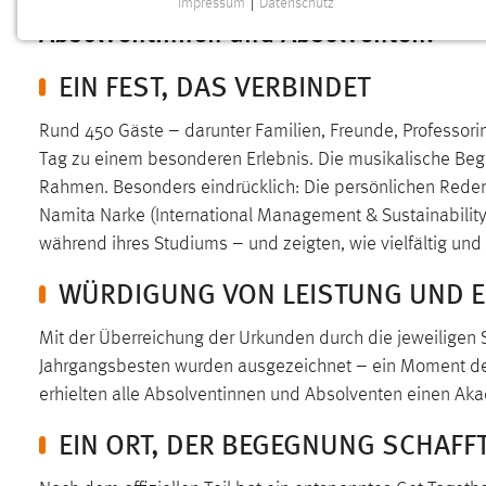
Impressum
|
Datenschutz
NOTWENDIGE COOKIES
Absolventinnen und Absolventen.
Notwendige Cookies ermöglichen grundlegende
EIN FEST, DAS VERBINDET
Funktionen und sind für die einwandfreie Funktion der
Website erforderlich.
Rund 450 Gäste – darunter Familien, Freunde, Professor
Einverständnis
Tag zu einem besonderen Erlebnis. Die musikalische Begl
Rahmen. Besonders eindrücklich: Die persönlichen Reden
Name:
cookie_consent
Namita Narke (International Management & Sustainabilit
während ihres Studiums – und zeigten, wie vielfältig un
Zweck:
Dieser Cookie speichert die
ausgewählten Einverständnis-Optionen
WÜRDIGUNG VON LEISTUNG UND 
des Benutzers
Cookie Laufzeit:
1 Jahr
Mit der Überreichung der Urkunden durch die jeweiligen
Jahrgangsbesten wurden ausgezeichnet – ein Moment des S
Performance
erhielten alle Absolventinnen und Absolventen einen Ak
EIN ORT, DER BEGEGNUNG SCHAFF
Name:
staticfilecache
Zweck:
Für performante Seitenauslieferung wird