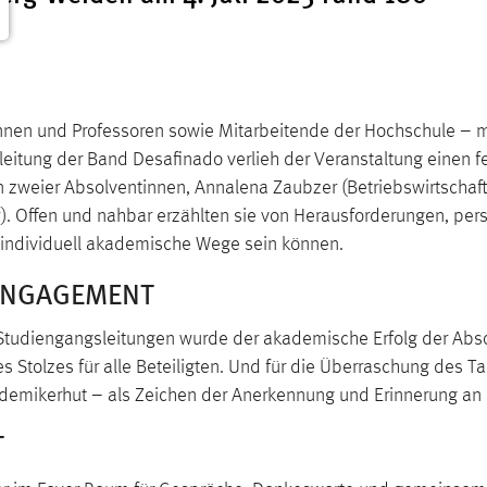
innen und Professoren sowie Mitarbeitende der Hochschule –
eitung der Band Desafinado verlieh der Veranstaltung einen fe
 zweier Absolventinnen, Annalena Zaubzer (Betriebswirtschaf
y). Offen und nahbar erzählten sie von Herausforderungen, 
d individuell akademische Wege sein können.
ENGAGEMENT
 Studiengangsleitungen wurde der akademische Erfolg der Abs
tolzes für alle Beteiligten. Und für die Überraschung des Ta
ademikerhut – als Zeichen der Anerkennung und Erinnerung an 
T