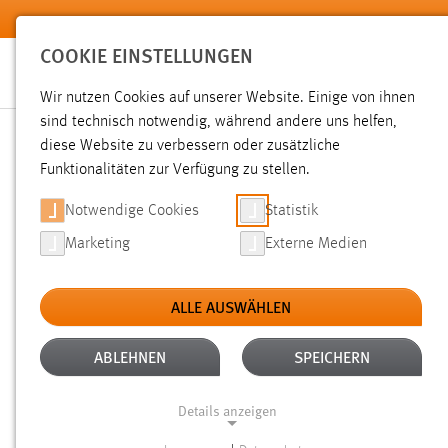
Zum Hauptinhalt springen
COOKIE EINSTELLUNGEN
Wir nutzen Cookies auf unserer Website. Einige von ihnen
Sie sind hier:
sind technisch notwendig, während andere uns helfen,
News der OTH Amberg-Weiden
Hochschule
Aktuelles
diese Website zu verbessern oder zusätzliche
Funktionalitäten zur Verfügung zu stellen.
MIT WERTSCHÄTZUNG, MU
Notwendige Cookies
Statistik
Marketing
Externe Medien
SCHOOL VERABSCHIEDET 
ALLE AUSWÄHLEN
15.07.2025
ABLEHNEN
SPEICHERN
Strahlende Gesichter, berührende Wo
Studienjahre: Mit einer festlichen Fei
Details anzeigen
Weiden Business School der OTH Ambe