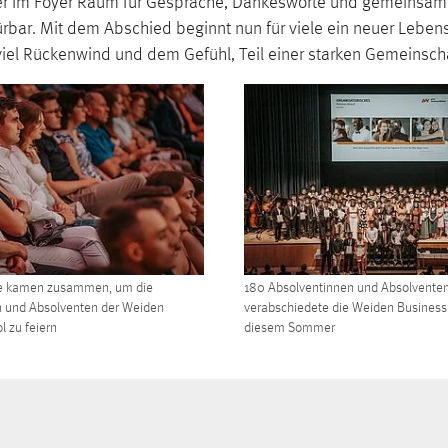
ther im Foyer Raum für Gespräche, Dankesworte und gemeinsame
ar. Mit dem Abschied beginnt nun für viele ein neuer Lebens
el Rückenwind und dem Gefühl, Teil einer starken Gemeinscha
e kamen zusammen, um die
180 Absolventinnen und Absolvente
n und Absolventen der Weiden
verabschiedete die Weiden Business 
l zu feiern
diesem Sommer