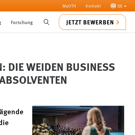
MyOTH
Kontakt
DE
JETZT BEWERBEN
g
Forschung
SUCHE
: DIE WEIDEN BUSINESS
 ABSOLVENTEN
rägende
die