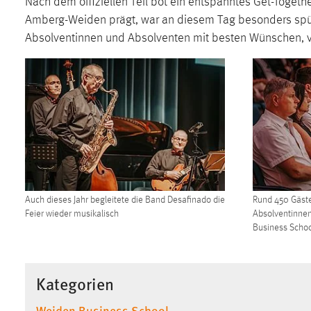
Nach dem offiziellen Teil bot ein entspanntes Get-Toge
in diesem Cookie gespeichert, ob man
Amberg-Weiden prägt, war an diesem Tag besonders spürb
eingeloggt ist.
Absolventinnen und Absolventen mit besten Wünschen, vi
Sprachpräferenz
Name:
site-language-preference
Zweck:
Das Cookie speichert die gewählte
Sprache der Website.
Cookie Laufzeit:
30 Tage
Chat
Auch dieses Jahr begleitete die Band Desafinado die
Rund 450 Gäst
Feier wieder musikalisch
Absolventinne
Business Schoo
Name:
MibewSessionID, MIBEW_UserID,
mibew_locale, mibew-chat-frame-style-
5e9dbeb1811c0446
Kategorien
Zweck:
Wird benötigt um die Chatfunktion
nutzen zu können.
Weiden Business School