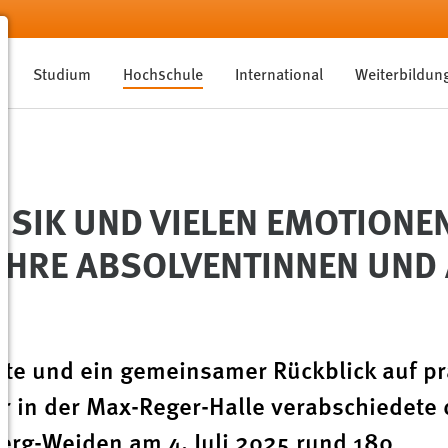
Studium
Hochschule
International
Weiterbildun
SIK UND VIELEN EMOTIONEN
IHRE ABSOLVENTINNEN UND
rte und ein gemeinsamer Rückblick auf p
er in der Max-Reger-Halle verabschiedete 
rg-Weiden am 4. Juli 2025 rund 180