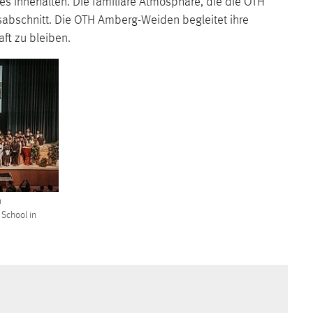
s Innehalten. Die familiäre Atmosphäre, die die OTH
abschnitt. Die OTH Amberg-Weiden begleitet ihre
ft zu bleiben.
n
School in