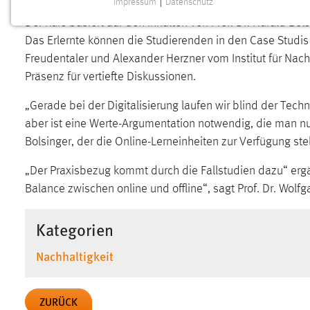
Impressum
|
Datenschutz
NOTWENDIGE COOKIES
Der Kurs basiert auf den Inhalten von Prof. Dr. Harald Bol
Notwendige Cookies ermöglichen grundlegende
Das Erlernte können die Studierenden in den Case Studis 
Funktionen und sind für die einwandfreie Funktion der
Freudentaler und Alexander Herzner vom Institut für Nach
Website erforderlich.
Präsenz für vertiefte Diskussionen.
Einverständnis
„Gerade bei der Digitalisierung laufen wir blind der Tech
aber ist eine Werte-Argumentation notwendig, die man nur
Name:
cookie_consent
Bolsinger, der die Online-Lerneinheiten zur Verfügung stel
Zweck:
Dieser Cookie speichert die
„Der Praxisbezug kommt durch die Fallstudien dazu“ erg
ausgewählten Einverständnis-Optionen
des Benutzers
Balance zwischen online und offline“, sagt Prof. Dr. Wolf
Cookie Laufzeit:
1 Jahr
Kategorien
Performance
Nachhaltigkeit
Name:
staticfilecache
ZURÜCK
Zweck:
Für performante Seitenauslieferung wird