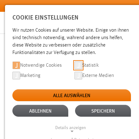
Zum Hauptinhalt springen
COOKIE EINSTELLUNGEN
Wir nutzen Cookies auf unserer Website. Einige von ihnen
Sie sind hier:
sind technisch notwendig, während andere uns helfen,
News der OTH Amberg-Weiden
Hochschule
Aktuelles
diese Website zu verbessern oder zusätzliche
Funktionalitäten zur Verfügung zu stellen.
NEUES MASTERMODUL: W
Notwendige Cookies
Statistik
Marketing
Externe Medien
25.03.2019
ALLE AUSWÄHLEN
Einmal die Luft an einer Elite-Univer
Betriebswirtschaft wird das möglich 
ABLEHNEN
SPEICHERN
den Online-Kurs Werte- und Wertemana
Details anzeigen
diskutiert.