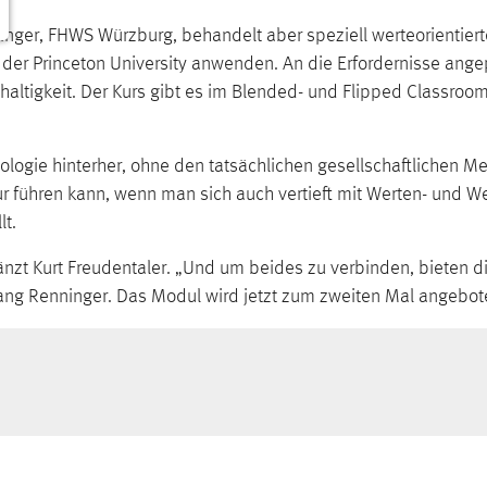
singer, FHWS Würzburg, behandelt aber speziell werteorientierte 
der Princeton University anwenden. An die Erfordernisse ange
haltigkeit. Der Kurs gibt es im Blended- und Flipped Classroo
nologie hinterher, ohne den tatsächlichen gesellschaftlichen M
 führen kann, wenn man sich auch vertieft mit Werten- und Wer
lt.
änzt Kurt Freudentaler. „Und um beides zu verbinden, bieten
gang Renninger. Das Modul wird jetzt zum zweiten Mal angeboten