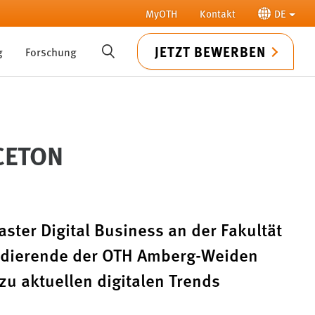
MyOTH
Kontakt
DE
JETZT BEWERBEN
g
Forschung
SUCHE
CETON
ster Digital Business an der Fakultät
Studierende der OTH Amberg-Weiden
u aktuellen digitalen Trends