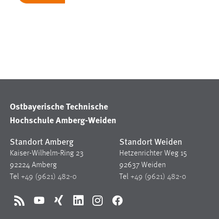
in diesem Cookie gespeichert, ob man
eingeloggt ist.
Sprachpräferenz
Name:
site-language-preference
Zweck:
Das Cookie speichert die gewählte
Sprache der Website.
Ostbayerische Technische
Cookie Laufzeit:
30 Tage
Hochschule Amberg-Weiden
Standort Amberg
Standort Weiden
Chat
Kaiser-Wilhelm-Ring 23
Hetzenrichter Weg 15
Name:
MibewSessionID, MIBEW_UserID,
92224 Amberg
92637 Weiden
mibew_locale, mibew-chat-frame-style-
Tel
+49 (9621) 482-0
Tel
+49 (9621) 482-0
5e9dbeb1811c0446
Zweck:
Wird benötigt um die Chatfunktion
RSS
YouTube
Xing
LinkedIn
Instagram
Facebook
nutzen zu können.