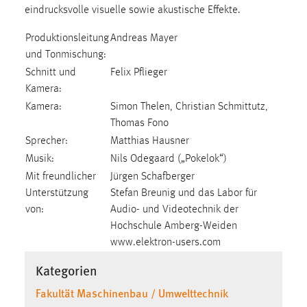
eindrucksvolle visuelle sowie akustische Effekte.
Zweck:
Dieser Cookie ist notwendig um sich an der Website
Produktionsleitung
Andreas Mayer
einloggen zu können.
und Tonmischung:
Cookie Laufzeit:
Schnitt und
Felix Pflieger
24 Stunden
Kamera:
Kamera:
Simon Thelen, Christian Schmittutz,
Thomas Fono
STATISTIK
Sprecher:
Matthias Hausner
Statistik Cookies erfassen Informationen anonym.
Musik:
Nils Odegaard („Pokelok“)
Diese Informationen helfen uns zu verstehen, wie
Mit freundlicher
Jürgen Schafberger
unsere Besucher unsere Website nutzen.
Unterstützung
Stefan Breunig und das Labor für
von:
Audio- und Videotechnik der
Matomo
Hochschule Amberg-Weiden
www.elektron-users.com
Name:
_pk_ref, _pk_cvar, _pk_id, _pk_ses
Kategorien
Zweck:
Fakultät Maschinenbau / Umwelttechnik
Zugriffsstatistik