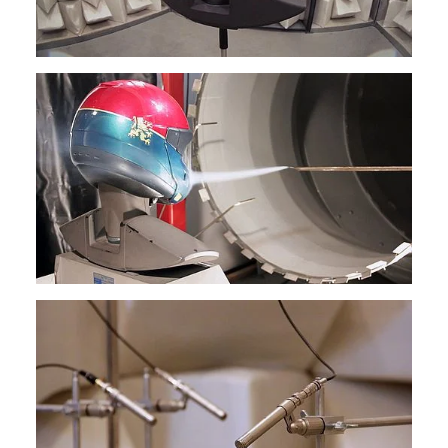
1 Jahr
Performance
Name:
staticfilecache
Zweck:
Für performante Seitenauslieferung wird in diesem Cookie
gespeichert, ob man eingeloggt ist.
Sprachpräferenz
Name:
site-language-preference
Zweck:
Das Cookie speichert die gewählte Sprache der Website.
Cookie Laufzeit: