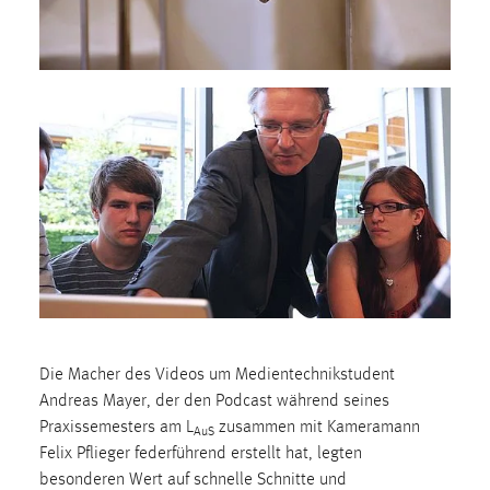
30 Tage
Chat
Name:
MibewSessionID, MIBEW_UserID, mibew_locale, mibew-
chat-frame-style-5e9dbeb1811c0446
Zweck:
Wird benötigt um die Chatfunktion nutzen zu können.
Cookie Laufzeit:
MibewSessionID, mibew-chat-frame-style-
5e9dbeb1811c0446 = Sitzungslaufzeit, mibew_locale = 3
Jahre, MIBEW_UserID = 1 Jahr
Die Macher des Videos um Medientechnikstudent
Login
Andreas Mayer, der den Podcast während seines
Praxissemesters am L
zusammen mit Kameramann
AuS
Name:
Felix Pflieger federführend erstellt hat, legten
fe_user, be_user, be_lastLoginProvider
besonderen Wert auf schnelle Schnitte und