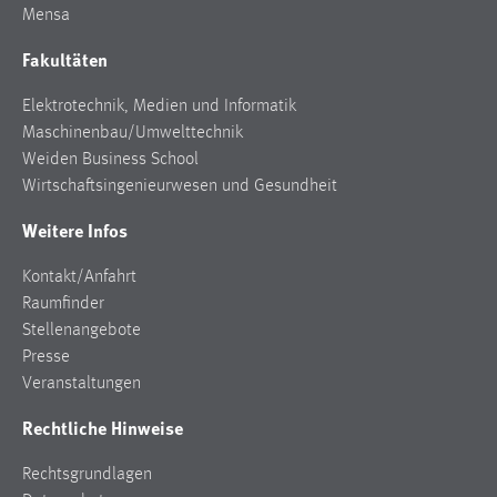
EXTERNE MEDIEN
Mensa
Um Inhalte von Videoplattformen und Social Media
Fakultäten
Plattformen anzeigen zu können, werden von diesen
externen Medien Cookies gesetzt.
Elektrotechnik, Medien und Informatik
Maschinenbau/Umwelttechnik
YouTube
Weiden Business School
Wirtschaftsingenieurwesen und Gesundheit
Vimeo
Weitere Infos
Kontakt/Anfahrt
Raumfinder
Stellenangebote
Presse
Veranstaltungen
Rechtliche Hinweise
Rechtsgrundlagen