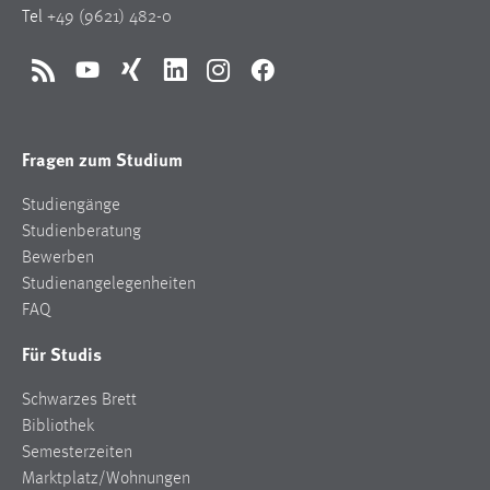
Tel
+49 (9621) 482-0
Conversion-Tracking
Cookie Laufzeit:
RSS
YouTube
Xing
LinkedIn
Instagram
Facebook
3 Monate
Facebook Pixel
Fragen zum Studium
Name:
Studiengänge
_fbp
Studienberatung
Anbieter:
Bewerben
Facebook
Studienangelegenheiten
FAQ
Zweck:
Conversion-Tracking
Für Studis
Cookie Laufzeit:
Schwarzes Brett
3 Monate
Bibliothek
Semesterzeiten
Marktplatz/Wohnungen