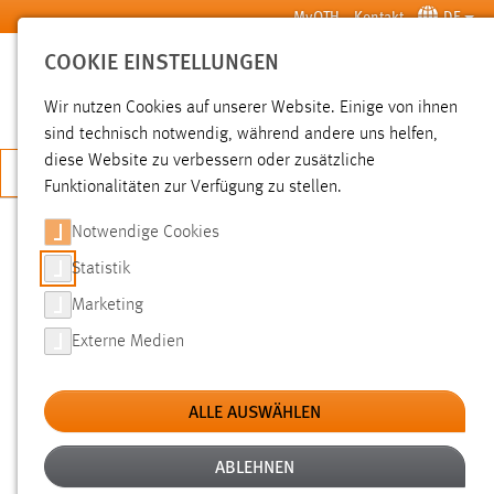
Zum Hauptinhalt springen
MyOTH
Kontakt
DE
COOKIE EINSTELLUNGEN
SUCHE
Wir nutzen Cookies auf unserer Website. Einige von ihnen
sind technisch notwendig, während andere uns helfen,
diese Website zu verbessern oder zusätzliche
JETZT BEWERBEN
Funktionalitäten zur Verfügung zu stellen.
Sie sind hier:
News der OTH Amberg-Weiden
Hochschule
Aktuelles
Notwendige Cookies
Statistik
NEUES PODCAST-VIDEO: DAS LAUS
Marketing
STELLT SICH VOR
Externe Medien
08.05.2012
ALLE AUSWÄHLEN
In den HAW-Podcasts stellt sich erstmals ein
technisches Labor mit einem Film der
ABLEHNEN