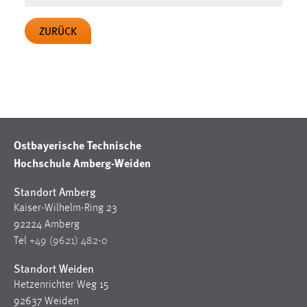
Cookie Laufzeit:
ZURÜCK
Max. 13 Monate
MARKETING
Marketing Cookies werden von Drittanbietern
verwendet, um personalisierte Werbung anzuzeigen.
Ostbayerische Technische
Sie tun dies, indem sie Besucher über Websites
Hochschule Amberg-Weiden
hinweg verfolgen.
Standort Amberg
Google Ads
Kaiser-Wilhelm-Ring 23
Name:
92224 Amberg
_gcl_au
Tel
+49 (9621) 482-0
Anbieter:
Standort Weiden
Google Ireland Limited
Hetzenrichter Weg 15
92637 Weiden
Zweck: