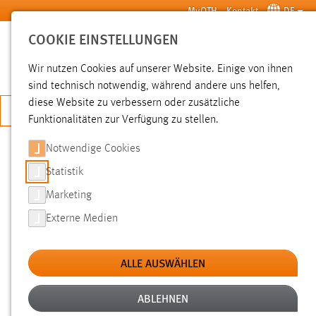
Zum Hauptinhalt springen
MyOTH
Kontakt
DE
COOKIE EINSTELLUNGEN
SUCHE
Wir nutzen Cookies auf unserer Website. Einige von ihnen
sind technisch notwendig, während andere uns helfen,
diese Website zu verbessern oder zusätzliche
JETZT BEWERBEN
Funktionalitäten zur Verfügung zu stellen.
Sie sind hier:
News der OTH Amberg-Weiden
Hochschule
Aktuelles
Notwendige Cookies
Statistik
OSTBAYERNS HOCHSCHULEN
Marketing
ÜBERWINDEN RAUM UND ZEIT
Externe Medien
Pilotprojekt „Digitaler Trendtag“ in
ALLE AUSWÄHLEN
Amberg und Deggendorf
ABLEHNEN
03.12.2019