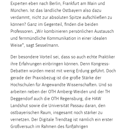
Experten eben nach Berlin, Frankfurt am Main und
Cookie Laufzeit:
München. Ist das ländliche Ostbayern also dazu
Max. 13 Monate
verdammt, nicht zur absoluten Spitze aufschließen zu
können? Ganz im Gegenteil, finden die beiden
Professoren. „Wir kombinieren persönlichen Austausch
und fernmündliche Kommunikation in einer idealen
MARKETING
Weise“, sagt Sesselmann.
Marketing Cookies werden von Drittanbietern
verwendet, um personalisierte Werbung anzuzeigen.
Der besondere Vorteil sei, dass so auch echte Praktiker
Sie tun dies, indem sie Besucher über Websites
ihre Erfahrungen einbringen können. Denn Kongress-
hinweg verfolgen.
Debatten würden meist mit wenig Erdung geführt. Doch
gerade der Praxisbezug ist die große Stärke der
Google Ads
Hochschulen für Angewandte Wissenschaften. Und so
arbeiten neben der OTH Amberg-Weiden und der TH
Name:
Deggendorf auch die OTH Regensburg, die HAW
_gcl_au
Landshut sowie die Universität Passau daran, den
Anbieter:
ostbayerischen Raum, insgesamt noch stärker zu
Google Ireland Limited
vernetzen. Der Digitale Trendtag ist nämlich ein erster
Großversuch im Rahmen des fünfjährigen
Zweck: