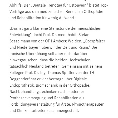
30 Tage
Abhilfe: Der „Digitale Trendtag für Ostbayern“ bietet Top-
Vorträge aus den medizinischen Bereichen Orthopädie
Chat
und Rehabilitation für wenig Aufwand.
Name:
„Das ist ganz klar eine Sternstunde der menschlichen
MibewSessionID, MIBEW_UserID, mibew_locale, mibew-
Entwicklung“, lacht Prof. Dr. med. habil. Stefan
chat-frame-style-5e9dbeb1811c0446
Sesselmann von der OTH Amberg-Weiden. „Oberpfälzer
und Niederbayern überwinden Zeit und Raum.“ Die
Zweck:
ironische Überhöhung soll aber nicht darüber
Wird benötigt um die Chatfunktion nutzen zu können.
hinwegtäuschen, dass die beiden Hochschulen
Cookie Laufzeit:
tatsächlich Neuland betreten. Gemeinsam mit seinem
MibewSessionID, mibew-chat-frame-style-
Kollegen Prof. Dr.-Ing. Thomas Spittler von der TH
5e9dbeb1811c0446 = Sitzungslaufzeit, mibew_locale = 3
Deggendorf hat er vier Vorträge über Digitale
Jahre, MIBEW_UserID = 1 Jahr
Endoprothetik, Biomechanik in der Orthopädie,
Nachbehandlungstechniken nach moderner
Login
Prothesenversorgung und Rehabilitation als
Fortbildungsveranstaltung für Ärzte, Physiotherapeuten
Name:
und Klinikmitarbeiter zusammengestellt.
fe_user, be_user, be_lastLoginProvider