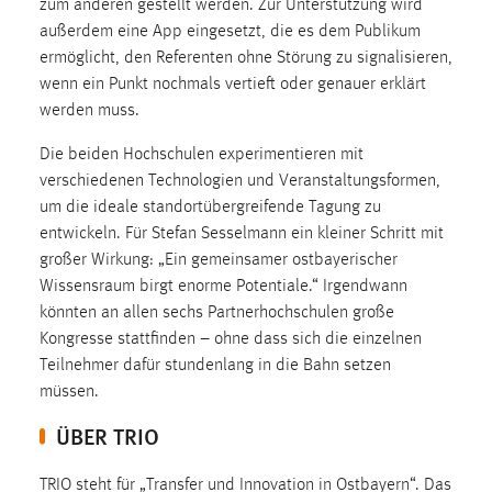
zum anderen gestellt werden. Zur Unterstützung wird
EXTERNE MEDIEN
außerdem eine App eingesetzt, die es dem Publikum
Um Inhalte von Videoplattformen und Social Media
ermöglicht, den Referenten ohne Störung zu signalisieren,
Plattformen anzeigen zu können, werden von diesen
wenn ein Punkt nochmals vertieft oder genauer erklärt
externen Medien Cookies gesetzt.
werden muss.
YouTube
Die beiden Hochschulen experimentieren mit
verschiedenen Technologien und Veranstaltungsformen,
um die ideale standortübergreifende Tagung zu
Vimeo
entwickeln. Für Stefan Sesselmann ein kleiner Schritt mit
großer Wirkung: „Ein gemeinsamer ostbayerischer
Wissensraum birgt enorme Potentiale.“ Irgendwann
könnten an allen sechs Partnerhochschulen große
Kongresse stattfinden – ohne dass sich die einzelnen
Teilnehmer dafür stundenlang in die Bahn setzen
müssen.
ÜBER TRIO
TRIO steht für „Transfer und Innovation in Ostbayern“. Das