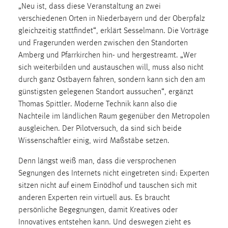
„Neu ist, dass diese Veranstaltung an zwei
Zweck:
verschiedenen Orten in Niederbayern und der Oberpfalz
Dieser Cookie ist notwendig um sich an der Website
einloggen zu können.
gleichzeitig stattfindet“, erklärt Sesselmann. Die Vorträge
und Fragerunden werden zwischen den Standorten
Cookie Laufzeit:
Amberg und Pfarrkirchen hin- und hergestreamt. „Wer
24 Stunden
sich weiterbilden und austauschen will, muss also nicht
durch ganz Ostbayern fahren, sondern kann sich den am
günstigsten gelegenen Standort aussuchen“, ergänzt
STATISTIK
Thomas Spittler. Moderne Technik kann also die
Nachteile im ländlichen Raum gegenüber den Metropolen
Statistik Cookies erfassen Informationen anonym.
ausgleichen. Der Pilotversuch, da sind sich beide
Diese Informationen helfen uns zu verstehen, wie
Wissenschaftler einig, wird Maßstäbe setzen.
unsere Besucher unsere Website nutzen.
Denn längst weiß man, dass die versprochenen
Matomo
Segnungen des Internets nicht eingetreten sind: Experten
sitzen nicht auf einem Einödhof und tauschen sich mit
Name:
_pk_ref, _pk_cvar, _pk_id, _pk_ses
anderen Experten rein virtuell aus. Es braucht
persönliche Begegnungen, damit Kreatives oder
Zweck:
Innovatives entstehen kann. Und deswegen zieht es
Zugriffsstatistik