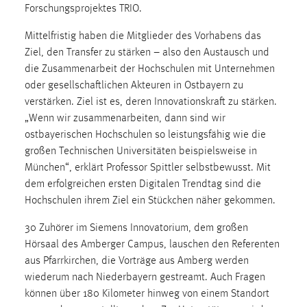
Forschungsprojektes TRIO.
Conversion-Tracking
Mittelfristig haben die Mitglieder des Vorhabens das
Cookie Laufzeit:
Ziel, den Transfer zu stärken – also den Austausch und
3 Monate
die Zusammenarbeit der Hochschulen mit Unternehmen
oder gesellschaftlichen Akteuren in Ostbayern zu
Facebook Pixel
verstärken. Ziel ist es, deren Innovationskraft zu stärken.
„Wenn wir zusammenarbeiten, dann sind wir
Name:
ostbayerischen Hochschulen so leistungsfähig wie die
_fbp
großen Technischen Universitäten beispielsweise in
Anbieter:
München“, erklärt Professor Spittler selbstbewusst. Mit
Facebook
dem erfolgreichen ersten Digitalen Trendtag sind die
Hochschulen ihrem Ziel ein Stückchen näher gekommen.
Zweck:
Conversion-Tracking
30 Zuhörer im Siemens Innovatorium, dem großen
Cookie Laufzeit:
Hörsaal des Amberger Campus, lauschen den Referenten
3 Monate
aus Pfarrkirchen, die Vorträge aus Amberg werden
wiederum nach Niederbayern gestreamt. Auch Fragen
können über 180 Kilometer hinweg von einem Standort