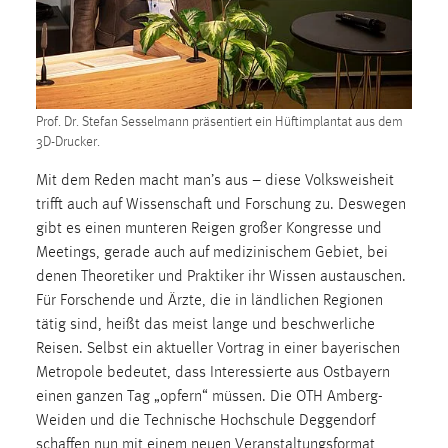
1 Jahr
Performance
Name:
Prof. Dr. Stefan Sesselmann präsentiert ein Hüftimplantat aus dem
staticfilecache
3D-Drucker.
Zweck:
Mit dem Reden macht man’s aus – diese Volksweisheit
Für performante Seitenauslieferung wird in diesem Cookie
trifft auch auf Wissenschaft und Forschung zu. Deswegen
gespeichert, ob man eingeloggt ist.
gibt es einen munteren Reigen großer Kongresse und
Meetings, gerade auch auf medizinischem Gebiet, bei
Sprachpräferenz
denen Theoretiker und Praktiker ihr Wissen austauschen.
Für Forschende und Ärzte, die in ländlichen Regionen
Name:
tätig sind, heißt das meist lange und beschwerliche
site-language-preference
Reisen. Selbst ein aktueller Vortrag in einer bayerischen
Metropole bedeutet, dass Interessierte aus Ostbayern
Zweck:
Das Cookie speichert die gewählte Sprache der Website.
einen ganzen Tag „opfern“ müssen. Die OTH Amberg-
Weiden und die Technische Hochschule Deggendorf
Cookie Laufzeit:
schaffen nun mit einem neuen Veranstaltungsformat