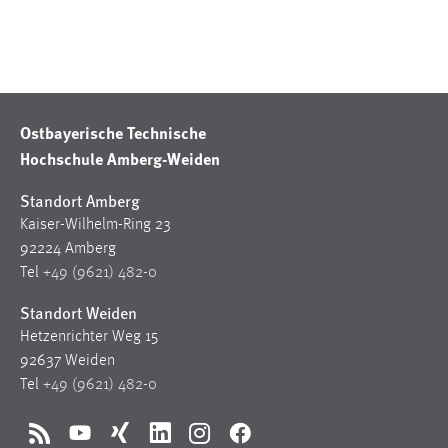
Conversion-Tracking
Cookie Laufzeit:
3 Monate
Ostbayerische Technische
Facebook Pixel
Hochschule Amberg-Weiden
Name:
Standort Amberg
_fbp
Kaiser-Wilhelm-Ring 23
Anbieter:
92224 Amberg
Facebook
Tel
+49 (9621) 482-0
Zweck:
Standort Weiden
Conversion-Tracking
Hetzenrichter Weg 15
Cookie Laufzeit:
92637 Weiden
3 Monate
Tel
+49 (9621) 482-0
RSS
YouTube
Xing
LinkedIn
Instagram
Facebook