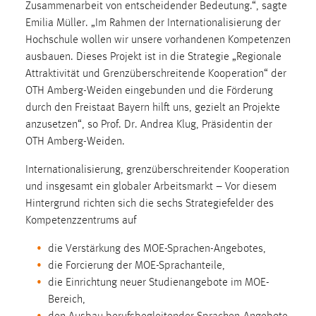
Zusammenarbeit von entscheidender Bedeutung.“, sagte
Zweck:
Emilia Müller. „Im Rahmen der Internationalisierung der
Dieser Cookie ist notwendig um sich an der Website
Hochschule wollen wir unsere vorhandenen Kompetenzen
einloggen zu können.
ausbauen. Dieses Projekt ist in die Strategie „Regionale
Cookie Laufzeit:
Attraktivität und Grenzüberschreitende Kooperation“ der
24 Stunden
OTH Amberg-Weiden eingebunden und die Förderung
durch den Freistaat Bayern hilft uns, gezielt an Projekte
anzusetzen“, so Prof. Dr. Andrea Klug, Präsidentin der
STATISTIK
OTH Amberg-Weiden.
Statistik Cookies erfassen Informationen anonym.
Internationalisierung, grenzüberschreitender Kooperation
Diese Informationen helfen uns zu verstehen, wie
und insgesamt ein globaler Arbeitsmarkt – Vor diesem
unsere Besucher unsere Website nutzen.
Hintergrund richten sich die sechs Strategiefelder des
Kompetenzzentrums auf
Matomo
die Verstärkung des MOE-Sprachen-Angebotes,
Name:
die Forcierung der MOE-Sprachanteile,
_pk_ref, _pk_cvar, _pk_id, _pk_ses
die Einrichtung neuer Studienangebote im MOE-
Zweck:
Bereich,
Zugriffsstatistik