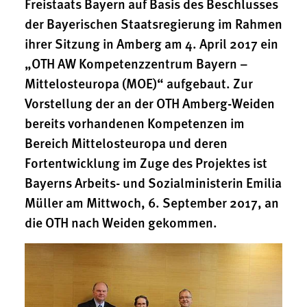
Freistaats Bayern auf Basis des Beschlusses
1 Jahr
der Bayerischen Staatsregierung im Rahmen
ihrer Sitzung in Amberg am 4. April 2017 ein
Performance
„OTH AW Kompetenzzentrum Bayern –
Name:
Mittelosteuropa (MOE)“ aufgebaut. Zur
staticfilecache
Vorstellung der an der OTH Amberg-Weiden
bereits vorhandenen Kompetenzen im
Zweck:
Für performante Seitenauslieferung wird in diesem Cookie
Bereich Mittelosteuropa und deren
gespeichert, ob man eingeloggt ist.
Fortentwicklung im Zuge des Projektes ist
Bayerns Arbeits- und Sozialministerin Emilia
Sprachpräferenz
Müller am Mittwoch, 6. September 2017, an
Name:
die OTH nach Weiden gekommen.
site-language-preference
Zweck:
Das Cookie speichert die gewählte Sprache der Website.
Cookie Laufzeit: