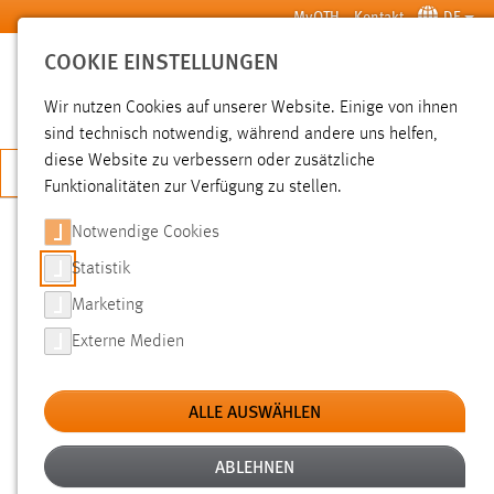
Zum Hauptinhalt springen
MyOTH
Kontakt
DE
COOKIE EINSTELLUNGEN
SUCHE
Wir nutzen Cookies auf unserer Website. Einige von ihnen
sind technisch notwendig, während andere uns helfen,
diese Website zu verbessern oder zusätzliche
JETZT BEWERBEN
Funktionalitäten zur Verfügung zu stellen.
Sie sind hier:
News der OTH Amberg-Weiden
Hochschule
Aktuelles
Notwendige Cookies
Statistik
OTHEALTHY: WAS TUN GEGEN
Marketing
STRESS?
Externe Medien
21.12.2016
ALLE AUSWÄHLEN
Stellen Sie sich vor, wir schreiben den 24.
Dezember – und Sie müssen noch alle
ABLEHNEN