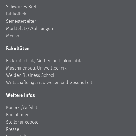
EXTERNE MEDIEN
Schwarzes Brett
Um Inhalte von Videoplattformen und Social Media
Bibliothek
Plattformen anzeigen zu können, werden von diesen
Semesterzeiten
externen Medien Cookies gesetzt.
Marktplatz/Wohnungen
Mensa
YouTube
Fakultäten
Vimeo
Elektrotechnik, Medien und Informatik
Maschinenbau/Umwelttechnik
Weiden Business School
Wirtschaftsingenieurwesen und Gesundheit
Weitere Infos
Kontakt/Anfahrt
Raumfinder
Stellenangebote
Presse