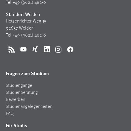
Tel
+49 (9621) 482-0
Conversion-Tracking
Standort Weiden
Cookie Laufzeit:
Hetzenrichter Weg 15
3 Monate
92637 Weiden
Tel
+49 (9621) 482-0
Facebook Pixel
Name:
RSS
YouTube
Xing
LinkedIn
Instagram
Facebook
_fbp
Anbieter:
Fragen zum Studium
Facebook
Studiengänge
Zweck:
Studienberatung
Conversion-Tracking
Bewerben
Cookie Laufzeit:
Studienangelegenheiten
3 Monate
FAQ
Für Studis