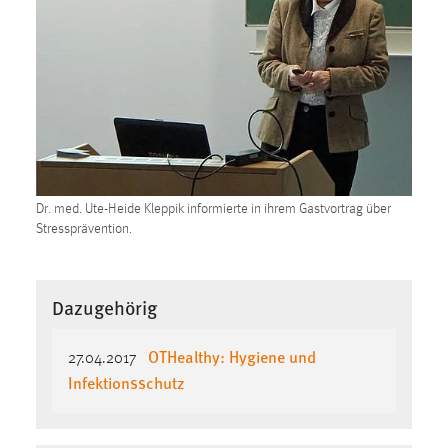
Zweck:
Dieser Cookie ist notwendig um sich an der Website
einloggen zu können.
Cookie Laufzeit:
24 Stunden
STATISTIK
Dr. med. Ute-Heide Kleppik informierte in ihrem Gastvortrag über
Statistik Cookies erfassen Informationen anonym.
Stressprävention.
Diese Informationen helfen uns zu verstehen, wie
unsere Besucher unsere Website nutzen.
Dazugehörig
Matomo
OTHealthy: Hygiene und
27.04.2017
Name:
Infektionsschutz
_pk_ref, _pk_cvar, _pk_id, _pk_ses
Zweck:
Zugriffsstatistik