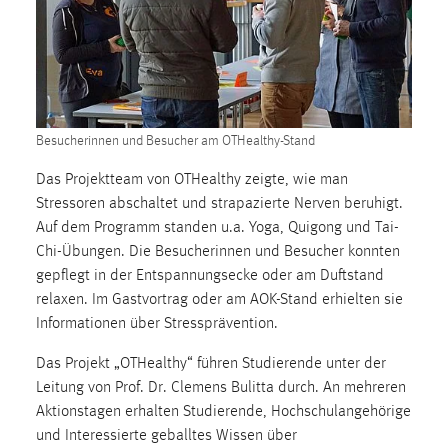
1 Jahr
Performance
Name:
staticfilecache
Besucherinnen und Besucher am OTHealthy-Stand
Zweck:
Das Projektteam von OTHealthy zeigte, wie man
Für performante Seitenauslieferung wird in diesem Cookie
Stressoren abschaltet und strapazierte Nerven beruhigt.
gespeichert, ob man eingeloggt ist.
Auf dem Programm standen u.a. Yoga, Quigong und Tai-
Chi-Übungen. Die Besucherinnen und Besucher konnten
Sprachpräferenz
gepflegt in der Entspannungsecke oder am Duftstand
relaxen. Im Gastvortrag oder am AOK-Stand erhielten sie
Name:
Informationen über Stressprävention.
site-language-preference
Das Projekt „OTHealthy“ führen Studierende unter der
Zweck:
Leitung von Prof. Dr. Clemens Bulitta durch. An mehreren
Das Cookie speichert die gewählte Sprache der Website.
Aktionstagen erhalten Studierende, Hochschulangehörige
Cookie Laufzeit:
und Interessierte geballtes Wissen über