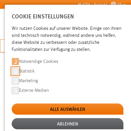
Zum Hauptinhalt springen
MyOTH
Kontakt
DE
COOKIE EINSTELLUNGEN
SUCHE
Wir nutzen Cookies auf unserer Website. Einige von ihnen
sind technisch notwendig, während andere uns helfen,
diese Website zu verbessern oder zusätzliche
JETZT BEWERBEN
Funktionalitäten zur Verfügung zu stellen.
Sie sind hier:
News der OTH Amberg-Weiden
Hochschule
Aktuelles
Notwendige Cookies
Statistik
PATENTINGENIEURWESEN:
Marketing
VORTRAG „GLOBAL IP
Externe Medien
ORGANIZATION AND IP
CONTROLLING“
ALLE AUSWÄHLEN
ABLEHNEN
07.05.2013