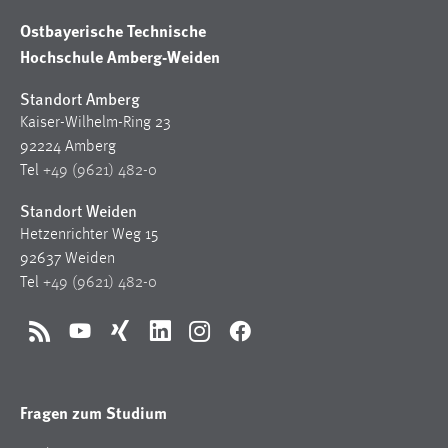
Zweck:
Ostbayerische Technische
Dieser Cookie ist notwendig um sich an der Website
Hochschule Amberg-Weiden
einloggen zu können.
Standort Amberg
Cookie Laufzeit:
24 Stunden
Kaiser-Wilhelm-Ring 23
92224 Amberg
Tel
+49 (9621) 482-0
STATISTIK
Standort Weiden
Statistik Cookies erfassen Informationen anonym.
Hetzenrichter Weg 15
Diese Informationen helfen uns zu verstehen, wie
92637 Weiden
unsere Besucher unsere Website nutzen.
Tel
+49 (9621) 482-0
Matomo
RSS
YouTube
Xing
LinkedIn
Instagram
Facebook
Name:
_pk_ref, _pk_cvar, _pk_id, _pk_ses
Fragen zum Studium
Zweck:
Zugriffsstatistik