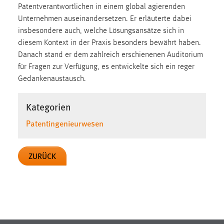
30 Tage
Patentverantwortlichen in einem global agierenden
Unternehmen auseinandersetzen. Er erläuterte dabei
insbesondere auch, welche Lösungsansätze sich in
Chat
diesem Kontext in der Praxis besonders bewährt haben.
Name:
Danach stand er dem zahlreich erschienenen Auditorium
MibewSessionID, MIBEW_UserID, mibew_locale, mibew-
für Fragen zur Verfügung, es entwickelte sich ein reger
chat-frame-style-5e9dbeb1811c0446
Gedankenaustausch.
Zweck:
Wird benötigt um die Chatfunktion nutzen zu können.
Kategorien
Cookie Laufzeit:
Patentingenieurwesen
MibewSessionID, mibew-chat-frame-style-
5e9dbeb1811c0446 = Sitzungslaufzeit, mibew_locale = 3
Jahre, MIBEW_UserID = 1 Jahr
ZURÜCK
Login
Name:
fe_user, be_user, be_lastLoginProvider