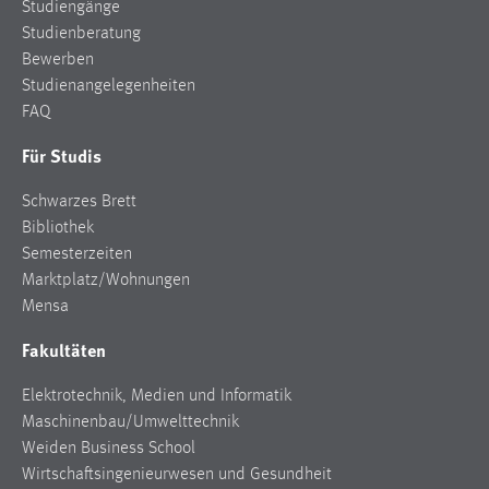
Studiengänge
Studienberatung
Cookie Laufzeit:
Bewerben
Max. 13 Monate
Studienangelegenheiten
FAQ
MARKETING
Für Studis
Marketing Cookies werden von Drittanbietern
Schwarzes Brett
verwendet, um personalisierte Werbung anzuzeigen.
Bibliothek
Sie tun dies, indem sie Besucher über Websites
Semesterzeiten
hinweg verfolgen.
Marktplatz/Wohnungen
Mensa
Google Ads
Fakultäten
Name:
_gcl_au
Elektrotechnik, Medien und Informatik
Anbieter:
Maschinenbau/Umwelttechnik
Google Ireland Limited
Weiden Business School
Wirtschaftsingenieurwesen und Gesundheit
Zweck: