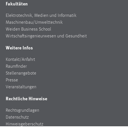
Fakultäten
Cookie Laufzeit:
Elektrotechnik, Medien und Informatik
Max. 13 Monate
Maschinenbau/Umwelttechnik
Weiden Business School
Wirtschaftsingenieurwesen und Gesundheit
MARKETING
Weitere Infos
Marketing Cookies werden von Drittanbietern
verwendet, um personalisierte Werbung anzuzeigen.
Kontakt/Anfahrt
Sie tun dies, indem sie Besucher über Websites
Raumfinder
hinweg verfolgen.
Stellenangebote
Presse
Google Ads
Veranstaltungen
Name:
Rechtliche Hinweise
_gcl_au
Anbieter:
Rechtsgrundlagen
Google Ireland Limited
Datenschutz
Hinweisgeberschutz
Zweck: