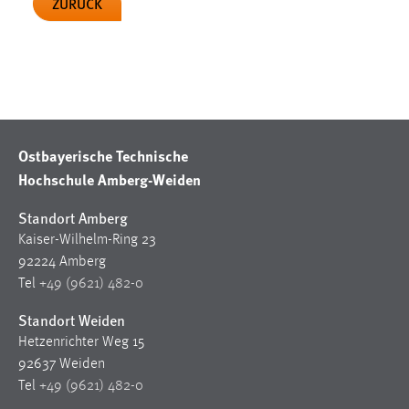
ZURÜCK
30 Tage
Chat
Name:
MibewSessionID, MIBEW_UserID, mibew_locale, mibew-
chat-frame-style-5e9dbeb1811c0446
Ostbayerische Technische
Zweck:
Hochschule Amberg-Weiden
Wird benötigt um die Chatfunktion nutzen zu können.
Standort Amberg
Cookie Laufzeit:
Kaiser-Wilhelm-Ring 23
MibewSessionID, mibew-chat-frame-style-
5e9dbeb1811c0446 = Sitzungslaufzeit, mibew_locale = 3
92224 Amberg
Jahre, MIBEW_UserID = 1 Jahr
Tel
+49 (9621) 482-0
Standort Weiden
Login
Hetzenrichter Weg 15
92637 Weiden
Name:
Tel
+49 (9621) 482-0
fe_user, be_user, be_lastLoginProvider