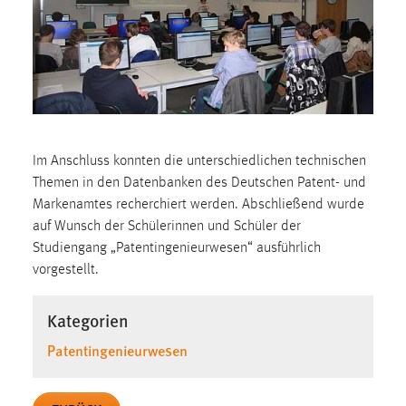
1 Jahr
Performance
Name:
staticfilecache
Zweck:
Im Anschluss konnten die unterschiedlichen technischen
Für performante Seitenauslieferung wird in diesem Cookie
Themen in den Datenbanken des Deutschen Patent- und
gespeichert, ob man eingeloggt ist.
Markenamtes recherchiert werden. Abschließend wurde
auf Wunsch der Schülerinnen und Schüler der
Sprachpräferenz
Studiengang „Patentingenieurwesen“ ausführlich
vorgestellt.
Name:
site-language-preference
Kategorien
Zweck:
Patentingenieurwesen
Das Cookie speichert die gewählte Sprache der Website.
Cookie Laufzeit: