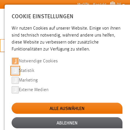
Zum Hauptinhalt springen
MyOTH
Kontakt
DE
COOKIE EINSTELLUNGEN
SUCHE
Wir nutzen Cookies auf unserer Website. Einige von ihnen
sind technisch notwendig, während andere uns helfen,
diese Website zu verbessern oder zusätzliche
JETZT BEWERBEN
Funktionalitäten zur Verfügung zu stellen.
Sie sind hier:
News der OTH Amberg-Weiden
Hochschule
Aktuelles
Notwendige Cookies
Statistik
PATENTINGENIEURWESEN:
Marketing
VORTRAGSREIHE „GEISTIGES
Externe Medien
EIGENTUM“
ALLE AUSWÄHLEN
17.12.2012
Im Rahmen der jährlichen Vortragsreihe zum
ABLEHNEN